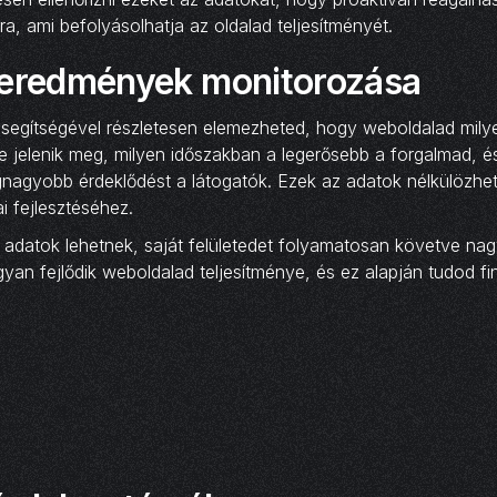
ra, ami befolyásolhatja az oldalad teljesítményét.
 eredmények monitorozása
segítségével részletesen elemezheted, hogy weboldalad mily
e jelenik meg, milyen időszakban a legerősebb a forgalmad, é
egnagyobb érdeklődést a látogatók. Ezek az adatok nélkülözhet
ai fejlesztéséhez.
 adatok lehetnek, saját felületedet folyamatosan követve na
gyan fejlődik weboldalad teljesítménye, és ez alapján tudod 