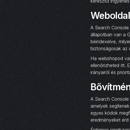
keresztül ingyenes 
Weboldal
A Search Console k
állapotban van a G
beindexelve, mily
biztonságosak az ol
Ha webshopod van,
ellenőrizheted itt
irányairól és priorit
Bővítmény
A Search Console 
amelyek segítenek 
egyes kódok megfe
eredményeket érd 
Érdemes rendszeres