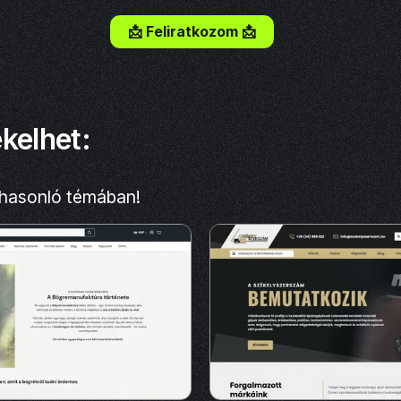
📩 Feliratkozom 📩
ekelhet:
 hasonló témában!