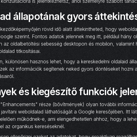
konzultációra is jelentkezhetsz, ahol személyre szabott tanács
ad állapotának gyors áttekinté
ezdőképernyőjén rövid idő alatt áttekintheted, hogy webolda
oogle szerint. Fontos adatok jelennek meg itt, például hány o
en az oldalbetöltési sebesség desktopon és mobilon, valamint
dalad titkosításai.
 különösen hasznos lehet, hogy a kereskedelmi oldalaid álla
. Ezek az információk segítenek neked gyors döntéseket hozni a
ásairól.
ek és kiegészítő funkciók jel
"Enhancements" része (bővítmények) olyan további információ
javítani weboldalad láthatóságát a Google keresőjében. Itt lá
lelően működnek-e, ami elengedhetetlen ahhoz, hogy a lehe
el az organikus kereséseknél.
en ellenőrizni ezeket az adatokat, hogy proaktívan reagálha