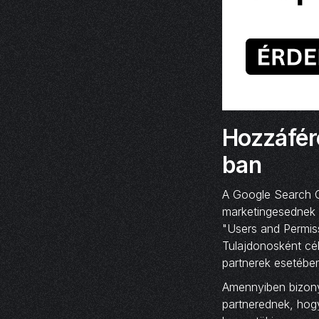
Hozzáfér
ban
A Google Search C
marketingesednek 
"Users and Permis
Tulajdonosként cél
partnerek esetében
Amennyiben bizony
partnerednek, hogy