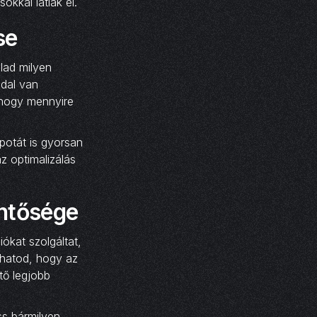
okkal látlak el.
se
lad milyen
ldal van
 hogy mennyire
potát is gyorsan
z optimalizálás
entősége
kat szolgáltat,
thatod, hogy az
tő legjobb
ss bármilyen