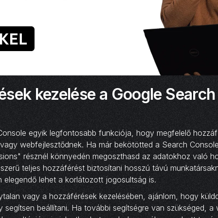
ések kezelése a Google Search
onsole egyik legfontosabb funkciója, hogy megfelelő hozzá
vagy webfejlesztődnek. Ha már bekötötted a Search Console
sions" résznél könnyedén megoszthasd az adatokhoz való ho
szerű teljes hozzáférést biztosítani hosszú távú munkatársakn
 elegendő lehet a korlátozott jogosultság is.
talan vagy a hozzáférések kezelésében, ajánlom, hogy küldd 
 segítsen beállítani. Ha további segítségre van szükséged, 