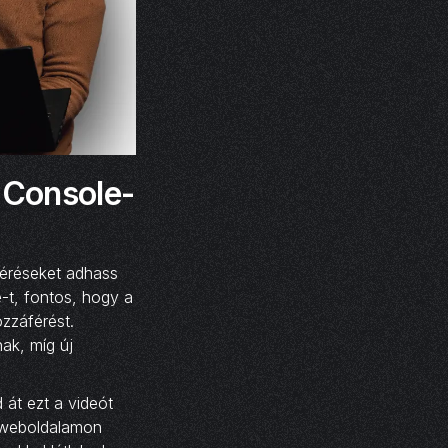
 Console-
féréseket adhass
-t, fontos, hogy a
zzáférést.
ak, míg új
át ezt a videót
a weboldalamon