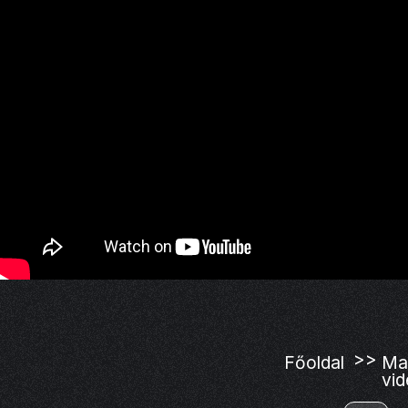
>>
Főoldal
Ma
vi