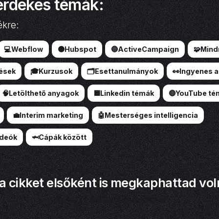
érdekes témák:
ékre:
💻Webflow
🟠Hubspot
🔵ActiveCampaign
🧩Min
ések
🎓Kurzusok
🗂️Esettanulmányok
👀Ingyenes 
🧠Letölthető anyagok
🟦Linkedin témák
🔴YouTube té
💼Interim marketing
🤖Mesterséges intelligencia
ideók
🦈Cápák között
a cikket elsőként is megkaphattad vol
Iratkozz fel a hírlevelemre!