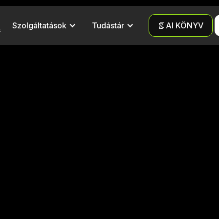
Szolgáltatások
Tudástár
📗AI KÖNYV
s