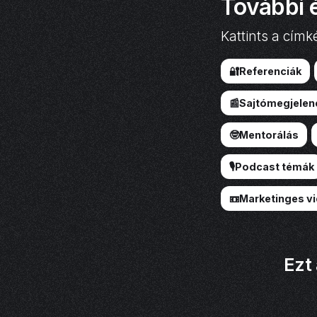
További 
Kattints a címk
🔐Referenciák
📰Sajtómegjelen
🤓Mentorálás
🎙️Podcast témák
📼Marketinges v
Ezt 