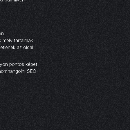
en
s mely tartalmak
etlenek az oldal
gyon pontos képet
finomhangolni SEO-