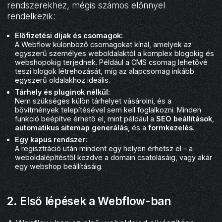
rendszerekhez, mégis számos előnnyel
rendelkezik:
Előfizetési díjak és csomagok:
A Webflow különböző csomagokat kínál, amelyek az
egyszerű személyes weboldalaktól a komplex blogokig és
webshopokig terjednek. Például a CMS csomag lehetővé
teszi blogok létrehozását, míg az alapcsomag inkább
egyszerű oldalakhoz ideális.
Tárhely és pluginok nélkül:
Nem szükséges külön tárhelyet vásárolni, és a
bővítmények telepítésével sem kell foglalkozni. Minden
funkció beépítve érhető el, mint például a
SEO beállítások
,
automatikus sitemap generálás
, és a
formkezelés
.
Egy kapus rendszer:
A regisztráció után mindent egy helyen érhetsz el – a
weboldalépítéstől kezdve a domain csatolásáig, vagy akár
egy webshop beállításáig.
2. Első lépések a Webflow-ban