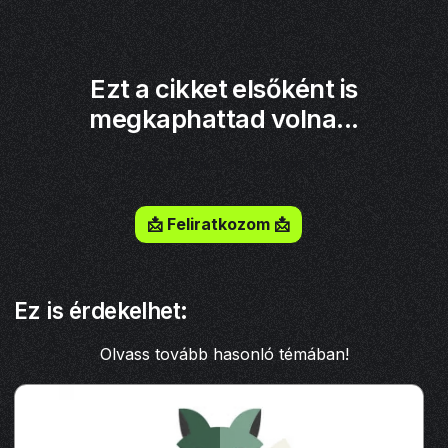
Ezt a cikket elsőként is
megkaphattad volna...
Iratkozz fel a hírlevelemre!
📩 Feliratkozom 📩
Ez is érdekelhet:
Olvass tovább hasonló témában!