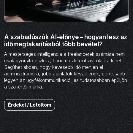
A szabadúszók AI-előnye – hogyan lesz az
időmegtakarításból több bevétel?
A mesterséges intelligencia a freelancerek számára nem
csak gyorsító eszköz, hanem üzleti infrastruktúra lehet.
Segíthet abban, hogy kevesebb idő menjen el
adminisztrációra, jobb ajánlatok készüljenek, pontosabb
legyen az ügyfélkommunikáció, és tudatosabban épüljön
a szakértői márka.
Érdekel / Letöltöm