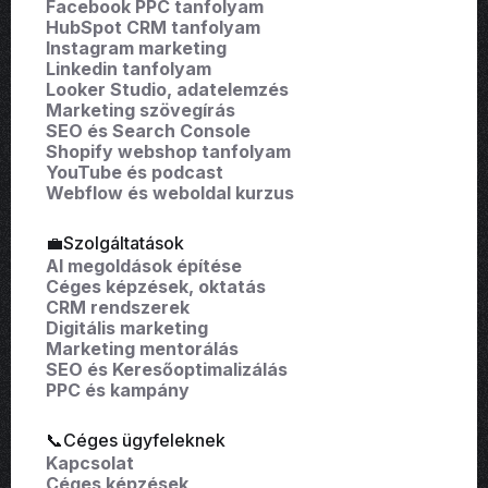
Facebook PPC tanfolyam
HubSpot CRM tanfolyam
Instagram marketing
Linkedin tanfolyam
Looker Studio, adatelemzés
Marketing szövegírás
SEO és Search Console
Shopify webshop tanfolyam
YouTube és podcast
Webflow és weboldal kurzus
💼Szolgáltatások
AI megoldások építése
Céges képzések, oktatás
CRM rendszerek
Digitális marketing
Marketing mentorálás
SEO és Keresőoptimalizálás
PPC és kampány
📞Céges ügyfeleknek
Kapcsolat
Céges képzések