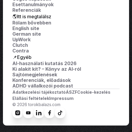
Esettanulmányok
Referenciák
🌎Itt is megtalálsz
Rólam bővebben
English site
German site
UpWork
Clutch
Contra
📌Egyéb
AI-használati kutatás 2026
Ki alakit kit? – Könyv az AI-ról
Sajtómegjelenések
Konferenciák, előadások
ADHD vállalkozói podcast
Adatkezelési tájékoztató
ÁSZF
Cookie-kezelés
Elállási feltételek
Impressum
© 2026 torokbalazs.com