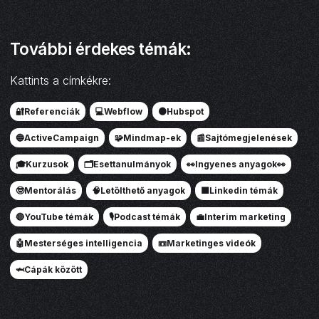
További érdekes témák:
Kattints a címkékre:
🔐Referenciák
💻Webflow
🟠Hubspot
🔵ActiveCampaign
🧩Mindmap-ek
📰Sajtómegjelenések
🎓Kurzusok
🗂️Esettanulmányok
👀Ingyenes anyagok👀
🤓Mentorálás
🧠Letölthető anyagok
🟦Linkedin témák
🔴YouTube témák
🎙️Podcast témák
💼Interim marketing
🤖Mesterséges intelligencia
📼Marketinges videók
🦈Cápák között