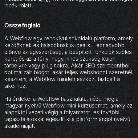
hibák miatt.
Összefoglaló
A Webflow egy rendkívül sokoldalú platform, amely
kezdőknek és haladóknak is ideális. Legnagyobb
előnye az egyszerűség, a beépített funkciók széles
köre, és az a tény, hogy nincs szükség külön
tárhelyre vagy pluginokra. Akár SEO szempontból
optimalizált blogot, akár teljes webshopot szeretnél
készíteni, a Webflow minden eszközt biztosít a
sikerhez.
Ha érdekel a Webflow használata, nézd meg a
magyar nyelvű Webflow mini kurzusomat, amely az
alapoktól vezeti végig a folyamatot, és további
tapasztalatokkal egészíti ki a platform angol nyelvű
akadémiáját.