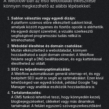
A Webflow-ban az első weboldalad elkészítése
könnyen megkezdhető az alábbi lépésekkel:
Sablon választás vagy egyedi dizájn:
A platform számos előre elkészített sablont kínál,
amelyek között ingyenes és fizetős opciók is elérhetők.
Ha egyedi dizájnt szeretnél, a vizuális szerkesztő
segítségével programozási tudás nélkül is
létrehozhatod.
Weboldal élesítése és domain csatolása:
Miután elkészítetted a weboldaladat, könnyen
hozzáadhatod a saját domain címedet. A Webflow
felülete segít a DNS beállításokban, és egy kattintással
élesítheted az oldalt.
SEO és teljesítményoptimalizálás:
A Webflow automatikusan generál sitemap-et, és egy
beépített SEO audit is segíti az optimalizálást. Ezen kívül
lehetőséged van egyedi kódok, például Google Tag
Manager vagy analitikai eszközök hozzáadására is.
Tartalomkezelés:
A CMS funkció lehetővé teszi, hogy könnyedén kezelj
blogbejegyzéseket, cikkeket vagy más dinamikus
tartalmakat. A felület egyszerű szövegszerkesztőként