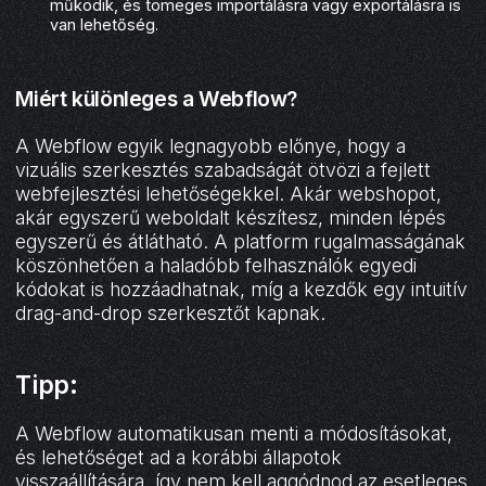
működik, és tömeges importálásra vagy exportálásra is
van lehetőség.
Miért különleges a Webflow?
A Webflow egyik legnagyobb előnye, hogy a
vizuális szerkesztés szabadságát ötvözi a fejlett
webfejlesztési lehetőségekkel. Akár webshopot,
akár egyszerű weboldalt készítesz, minden lépés
egyszerű és átlátható. A platform rugalmasságának
köszönhetően a haladóbb felhasználók egyedi
kódokat is hozzáadhatnak, míg a kezdők egy intuitív
drag-and-drop szerkesztőt kapnak.
Tipp:
A Webflow automatikusan menti a módosításokat,
és lehetőséget ad a korábbi állapotok
visszaállítására, így nem kell aggódnod az esetleges