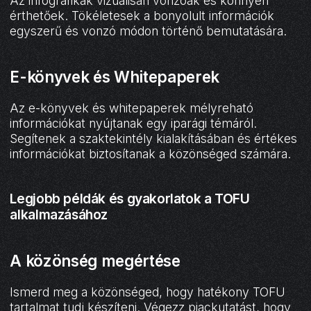
Az infografikák vizuálisan vonzóak és könnyen
érthetőek. Tökéletesek a bonyolult információk
egyszerű és vonzó módon történő bemutatására.
E-könyvek és Whitepaperek
Az e-könyvek és whitepaperek mélyreható
információkat nyújtanak egy iparági témáról.
Segítenek a szaktekintély kialakításában és értékes
információkat biztosítanak a közönséged számára.
Legjobb példák és gyakorlatok a TOFU
alkalmazásához
A közönség megértése
Ismerd meg a közönséged, hogy hatékony TOFU
tartalmat tudj készíteni. Végezz piackutatást, hogy