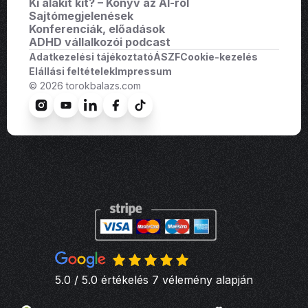
Ki alakit kit? – Könyv az AI-ról
Sajtómegjelenések
Konferenciák, előadások
ADHD vállalkozói podcast
Adatkezelési tájékoztató
ÁSZF
Cookie-kezelés
Elállási feltételek
Impressum
© 2026 torokbalazs.com
5.0 / 5.0 értékelés 7 vélemény alapján