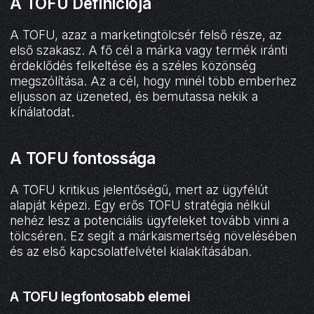
A TOFU Definíciója
A TOFU, azaz a marketingtölcsér felső része, az
első szakasz. A fő cél a márka vagy termék iránti
érdeklődés felkeltése és a széles közönség
megszólítása. Az a cél, hogy minél több emberhez
eljusson az üzeneted, és bemutassa nekik a
kínálatodat.
A TOFU fontossága
A TOFU kritikus jelentőségű, mert az ügyfélút
alapját képezi. Egy erős TOFU stratégia nélkül
nehéz lesz a potenciális ügyfeleket tovább vinni a
tölcséren. Ez segít a márkaismertség növelésében
és az első kapcsolatfelvétel kialakításában.
A TOFU legfontosabb elemei