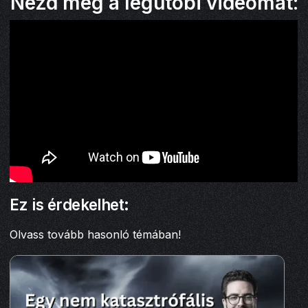
Nézd meg a legutóbi videómat:
Ez is érdekelhet:
Olvass tovább hasonló témában!