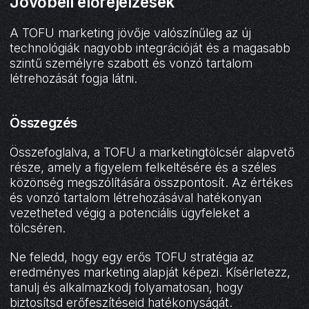
Jövőbeli előrejelzések
A TOFU marketing jövője valószínűleg az új
technológiák nagyobb integrációját és a magasabb
szintű személyre szabott és vonzó tartalom
létrehozását fogja látni.
Összegzés
Összefoglalva, a TOFU a marketingtölcsér alapvető
része, amely a figyelem felkeltésére és a széles
közönség megszólítására összpontosít. Az értékes
és vonzó tartalom létrehozásával hatékonyan
vezetheted végig a potenciális ügyfeleket a
tölcséren.
Ne feledd, hogy egy erős TOFU stratégia az
eredményes marketing alapját képezi. Kísérletezz,
tanulj és alkalmazkodj folyamatosan, hogy
biztosítsd erőfeszítéseid hatékonyságát.