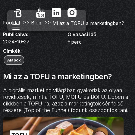
>>
>>
Főoldal
Blog
Mi az a TOFU a marketingben?
Publikálva:
Olvasási idő:
2024-10-27
6
perc
Címkék:
Alapok
Mi az a TOFU a marketingben?
A digitális marketing világában gyakoriak az olyan
rövidítések, mint a TOFU, MOFU és BOFU. Ebben a
cikkben a TOFU-ra, azaz a marketingtölcsér felső
részére (Top of the Funnel) fogunk összpontosítani.