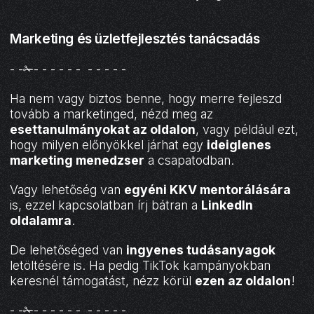
Marketing és üzletfejlesztés tanácsadás
- -✁- - - - - - - - - - -
Ha nem vagy biztos benne, hogy merre fejleszd
tovább a marketinged, nézd meg az
esettanulmányokat az oldalon
, vagy például ezt,
hogy milyen előnyökkel járhat egy
ideiglenes
marketing menedzser
a csapatodban.
Vagy lehetőség van
egyéni KKV mentorálására
is, ezzel kapcsolatban írj bátran a
LinkedIn
oldalamra
.
De lehetőséged van
ingyenes tudásanyagok
letöltésére is. Ha pedig TikTok kampányokban
keresnél támogatást, nézz körül
ezen az oldalon
!
- -✁- - - - - - - - - - -