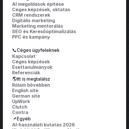
AI megoldások építése
Céges képzések, oktatás
CRM rendszerek
Digitális marketing
Marketing mentorálás
SEO és Keresőoptimalizálás
PPC és kampány
📞Céges ügyfeleknek
Kapcsolat
Céges képzések
Esettanulmányok
Referenciák
🌎Itt is megtalálsz
Rólam bővebben
English site
German site
UpWork
Clutch
Contra
📌Egyéb
AI-használati kutatás 2026