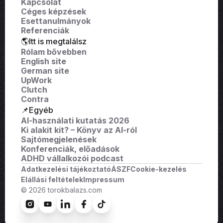
Kapcsolat
Céges képzések
Esettanulmányok
Referenciák
🌎Itt is megtalálsz
Rólam bővebben
English site
German site
UpWork
Clutch
Contra
📌Egyéb
AI-használati kutatás 2026
Ki alakit kit? – Könyv az AI-ról
Sajtómegjelenések
Konferenciák, előadások
ADHD vállalkozói podcast
Adatkezelési tájékoztató
ÁSZF
Cookie-kezelés
Elállási feltételek
Impressum
© 2026 torokbalazs.com