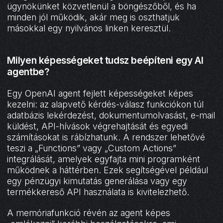
ügynökünket közvetlenül a böngészőből, és ha
minden jól működik, akár meg is oszthatjuk
másokkal egy nyilvános linken keresztül.
Milyen képességeket tudsz beépíteni egy AI
agentbe?
Egy OpenAI agent fejlett képességeket képes
kezelni: az alapvető kérdés-válasz funkciókon túl
adatbázis lekérdezést, dokumentumolvasást, e-mail
küldést, API-hívások végrehajtását és egyedi
számításokat is rábízhatunk. A rendszer lehetővé
teszi a „Functions” vagy „Custom Actions”
integrálását, amelyek egyfajta mini programként
működnek a háttérben. Ezek segítségével például
egy pénzügyi kimutatás generálása vagy egy
termékkereső API használata is kivitelezhető.
A memóriafunkció révén az agent képes