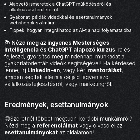
Alapvető ismeretek a ChatGPT működéséről és
alkalmazási területeiről.
Gyakorlati példák videókkal és esettanulmányok
webshopok számára.
Tippek, hogyan integrálhatod az AI-t a napi folyamataidba.
📚
Nézd meg az ingyenes
Mesterséges
intelligencia és ChatGPT alapozó kurzus
-ra és
fejleszd, gyorsítsd meg mindennapi munkádat a
gyakorlatorientált videók segítségével! Ha kérdésed
lenne, írj
Linkedin-en
, vagy kérj
mentorálást
,
amiben segítek elérni a céljaid legyen szó
vállalkozásfejlesztésről, vagy marketingről!
Eredmények, esettanulmányok
🧐Szeretnél többet megtudni korábbi munkáimról?
Nézd meg a
referenciáimat
vagy olvasd el az
esettanulmányokat
az oldalamon!