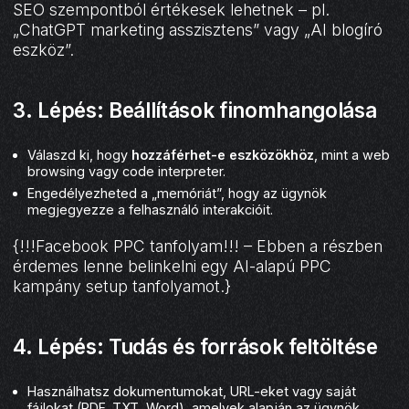
SEO szempontból értékesek lehetnek – pl.
„ChatGPT marketing asszisztens” vagy „AI blogíró
eszköz”.
3. Lépés: Beállítások finomhangolása
Válaszd ki, hogy
hozzáférhet-e eszközökhöz
, mint a web
browsing vagy code interpreter.
Engedélyezheted a „memóriát”, hogy az ügynök
megjegyezze a felhasználó interakcióit.
{!!!Facebook PPC tanfolyam!!! – Ebben a részben
érdemes lenne belinkelni egy AI-alapú PPC
kampány setup tanfolyamot.}
4. Lépés: Tudás és források feltöltése
Használhatsz dokumentumokat, URL-eket vagy saját
fájlokat (PDF, TXT, Word), amelyek alapján az ügynök