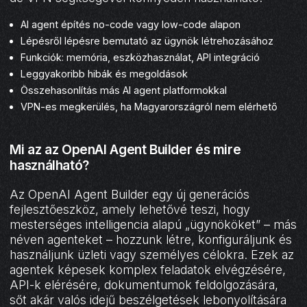
AI agent építés no-code vagy low-code alapon
Lépésről lépésre bemutató az ügynök létrehozásához
Funkciók: memória, eszközhasználat, API integráció
Leggyakoribb hibák és megoldások
Összehasonlítás más AI agent platformokkal
VPN-es megkerülés, ha Magyarországról nem elérhető
Mi az az OpenAI Agent Builder és mire
használható?
Az OpenAI Agent Builder egy új generációs
fejlesztőeszköz, amely lehetővé teszi, hogy
mesterséges intelligencia alapú „ügynököket” – más
néven agenteket – hozzunk létre, konfiguráljunk és
használjunk üzleti vagy személyes célokra. Ezek az
agentek képesek komplex feladatok elvégzésére,
API-k elérésére, dokumentumok feldolgozására,
sőt akár valós idejű beszélgetések lebonyolítására