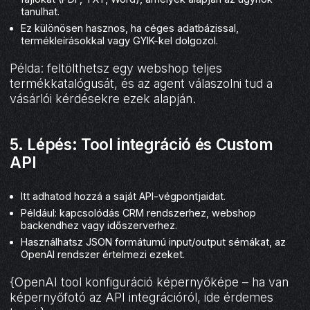
tanulhat.
Ez különösen hasznos, ha céges adatbázissal,
termékleírásokkal vagy GYIK-kel dolgozol.
Példa: feltölthetsz egy webshop teljes
termékkatalógusát, és az agent válaszolni tud a
vásárlói kérdésekre ezek alapján.
5. Lépés: Tool integráció és Custom
API
Itt adhatod hozzá a saját API-végpontjaidat.
Például: kapcsolódás CRM rendszerhez, webshop
backendhez vagy időszerverhez.
Használhatsz JSON formátumú input/output sémákat, az
OpenAI rendszer értelmezi ezeket.
{OpenAI tool konfiguráció képernyőképe – ha van
képernyőfotó az API integrációról, ide érdemes