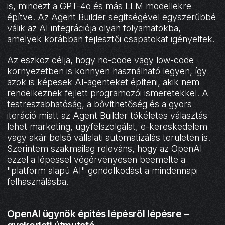
is, mindezt a GPT-4o és más LLM modellekre
építve. Az Agent Builder segítségével egyszerűbbé
válik az AI integrációja olyan folyamatokba,
amelyek korábban fejlesztői csapatokat igényeltek.
Az eszköz célja, hogy no-code vagy low-code
környezetben is könnyen használható legyen, így
azok is képesek AI-agenteket építeni, akik nem
rendelkeznek fejlett programozói ismeretekkel. A
testreszabhatóság, a bővíthetőség és a gyors
iteráció miatt az Agent Builder tökéletes választás
lehet marketing, ügyfélszolgálat, e-kereskedelem
vagy akár belső vállalati automatizálás területén is.
Szerintem szakmailag releváns, hogy az OpenAI
ezzel a lépéssel végérvényesen beemelte a
"platform alapú AI" gondolkodást a mindennapi
felhasználásba.
OpenAI ügynök építés lépésről lépésre –