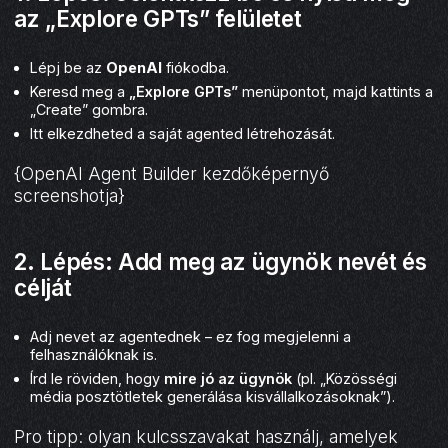
az „Explore GPTs” felületet
Lépj be az
OpenAI
fiókodba.
Keresd meg a
„Explore GPTs”
menüpontot, majd kattints a
„Create” gombra.
Itt elkezdheted a saját agented létrehozását.
{OpenAI Agent Builder kezdőképernyő
screenshotja}
2. Lépés: Add meg az ügynök nevét és
célját
Adj nevet az agentednek – ez fog megjelenni a
felhasználóknak is.
Írd le röviden, hogy
mire jó az ügynök
(pl. „Közösségi
média posztötletek generálása kisvállalkozásoknak”).
Pro tipp: olyan kulcsszavakat használj, amelyek