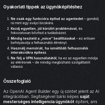
Gyakorlati tippek az ügynöképítéshez
Ne csak egy funkcióra építsd az agentedet
– gondolj
rá mint egy svájci bicskára.
Kezdj egyetlen, jól körülírt problémával
, és
fokozatosan bővítsd a tudásbázist.
Mindig teszteld a „voice” beállításokat
– ez erősen
befolyásolja a felhasználói élményt.
Használj memóriát, ha ismétlődő felhasználói
interakciókra építesz
.
Ne félj a VPN használatától
, ha ez az egyetlen módja
az elérésnek – de mindig megbízható szolgáltatót
válassz.
Összefoglaló
Az OpenAI Agent Builder egy új szintet jelent az AI
integrációban. Segítségével bárki képes
saját
mesterséges intelligencia ügynököt
építeni, ami