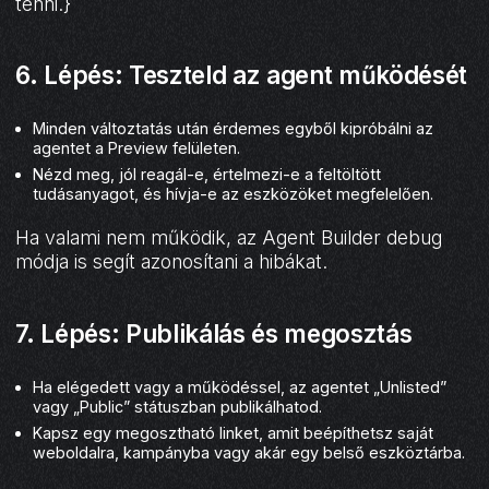
tenni.}
6. Lépés: Teszteld az agent működését
Minden változtatás után érdemes egyből kipróbálni az
agentet a Preview felületen.
Nézd meg, jól reagál-e, értelmezi-e a feltöltött
tudásanyagot, és hívja-e az eszközöket megfelelően.
Ha valami nem működik, az Agent Builder debug
módja is segít azonosítani a hibákat.
7. Lépés: Publikálás és megosztás
Ha elégedett vagy a működéssel, az agentet „Unlisted”
vagy „Public” státuszban publikálhatod.
Kapsz egy megosztható linket, amit beépíthetsz saját
weboldalra, kampányba vagy akár egy belső eszköztárba.