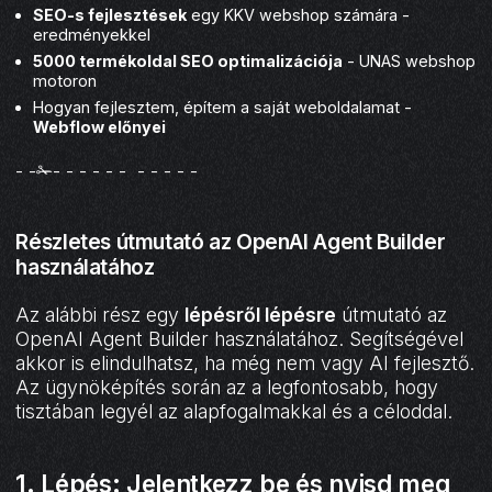
SEO-s fejlesztések
egy KKV webshop számára -
eredményekkel
5000 termékoldal SEO optimalizációja
- UNAS webshop
motoron
Hogyan fejlesztem, építem a saját weboldalamat -
Webflow előnyei
- -✁- - - - - - - - - - -
Részletes útmutató az OpenAI Agent Builder
használatához
Az alábbi rész egy
lépésről lépésre
útmutató az
OpenAI Agent Builder használatához. Segítségével
akkor is elindulhatsz, ha még nem vagy AI fejlesztő.
Az ügynöképítés során az a legfontosabb, hogy
tisztában legyél az alapfogalmakkal és a céloddal.
1. Lépés: Jelentkezz be és nyisd meg