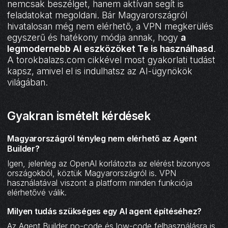
nemcsak beszélget, hanem aktívan segít is
feladatokat megoldani. Bár Magyarországról
hivatalosan még nem elérhető, a VPN megkerülés
egyszerű és hatékony módja annak, hogy
a
legmodernebb AI eszközöket Te is használhasd
.
A torokbalazs.com cikkével most gyakorlati tudást
kapsz, amivel el is indulhatsz az AI-ügynökök
világában.
Gyakran ismételt kérdések
Magyarországról tényleg nem elérhető az Agent
Builder?
Igen, jelenleg az OpenAI korlátozta az elérést bizonyos
országokból, köztük Magyarországról is. VPN
használatával viszont a platform minden funkciója
elérhetővé válik.
Milyen tudás szükséges egy AI agent építéséhez?
Az Agent Builder no-code és low-code felhasználásra is