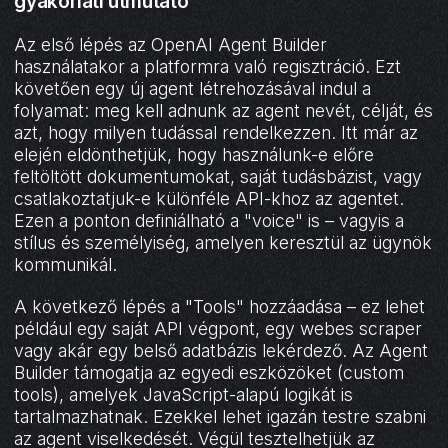
gyakorlati útmutató
Az első lépés az OpenAI Agent Builder
használatakor a platformra való regisztráció. Ezt
követően egy új agent létrehozásával indul a
folyamat: meg kell adnunk az agent nevét, célját, és
azt, hogy milyen tudással rendelkezzen. Itt már az
elején eldönthetjük, hogy használunk-e előre
feltöltött dokumentumokat, saját tudásbázist, vagy
csatlakoztatjuk-e különféle API-khoz az agentet.
Ezen a ponton definiálható a "voice" is – vagyis a
stílus és személyiség, amelyen keresztül az ügynök
kommunikál.
A következő lépés a "Tools" hozzáadása – ez lehet
például egy saját API végpont, egy webes scraper
vagy akár egy belső adatbázis lekérdező. Az Agent
Builder támogatja az egyedi eszközöket (custom
tools), amelyek JavaScript-alapú logikát is
tartalmazhatnak. Ezekkel lehet igazán testre szabni
az agent viselkedését. Végül tesztelhetjük az