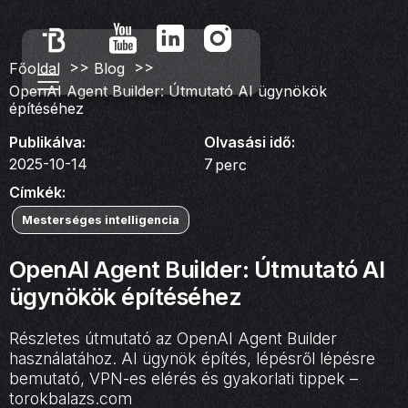
>>
>>
Főoldal
Blog
OpenAI Agent Builder: Útmutató AI ügynökök
építéséhez
Publikálva:
Olvasási idő:
2025-10-14
7
perc
Címkék:
Mesterséges intelligencia
OpenAI Agent Builder: Útmutató AI
ügynökök építéséhez
Részletes útmutató az OpenAI Agent Builder
használatához. AI ügynök építés, lépésről lépésre
bemutató, VPN-es elérés és gyakorlati tippek –
torokbalazs.com