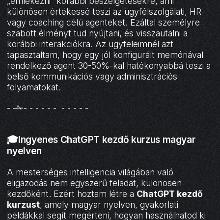
„emlékezni” korábbi beszélgetésekre, ami
különösen értékessé teszi az ügyfélszolgálati, HR
vagy coaching célú agenteket. Ezáltal személyre
szabott élményt tud nyújtani, és visszautalni a
korábbi interakciókra. Az ügyfeleimnél azt
tapasztaltam, hogy egy jól konfigurált memóriával
rendelkező agent 30-50%-kal hatékonyabbá teszi a
belső kommunikációs vagy adminisztrációs
folyamatokat.
- -✁- - - - - - - - - - -
🎓Ingyenes ChatGPT kezdő kurzus magyar
nyelven
A mesterséges intelligencia világában való
eligazodás nem egyszerű feladat, különösen
kezdőként. Ezért hoztam létre a
ChatGPT kezdő
kurzust
, amely magyar nyelven, gyakorlati
példákkal segít megérteni, hogyan használhatod ki