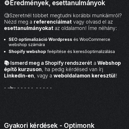
⚙️Eredmények, esettanulmányok
🧐Szeretnél többet megtudni korábbi munkáimról?
Nézd meg a
referenciáimat
vagy olvasd el az
esettanulmányokat
az oldalamon! Íme néhány:
SEO optimalizáció Wordpress
és WooCommerce
webshop számára
Shopify webshop
feépítése és keresőoptimalizálása
📚 Ismerd meg a Shopify rendszerét
a
Webshop
építő kurzuson
, ha pedig kérdésed van írj
Linkedin-en
, vagy a
weboldalamon keresztül
!
- -✁- - - - - - - - - - -
Gyakori kérdések - Optimonk