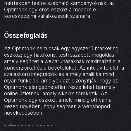
mértékben testre szabható kampányoknak, az
Optimonk egy erős eszköz a modern e-
kereskedelmi vállalkozások számára.
Összefoglalás
Az Optimonk nem csak egy egyszerű marketing
eszköz; egy hatékony, testreszabott megoldás,
amely segíthet a webáruházaknak maximalizálni a
konverzióikat és a bevételüket. Az intuitív felület, a
széleskörű integrációk és a mély analitika mind
olyan funkciók, amelyek azt bizonyítják, hogy az
Optimonk elengedhetetlen része lehet bármely
online üzletnek, amely sikerre törekszik. Az
Optimonk egy eszköz, amely mindig ott van a
kezed ügyében, hogy segítsen a webshopod
növekedésében.
- -✁- - - - - - - - - - -