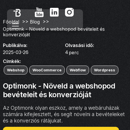
>>
>>
Főoldal
Blog
Optimonk - Növeld a webshopod bevételeit és
konverzióját
Publikálva:
Olvasási idő:
2025-03-26
4
perc
Címkék:
Webshop
WooCommerce
Webflow
Wordpress
Optimonk - Növeld a webshopod
bevételeit és konverzióját
Az Optimonk olyan eszköz, amely a webáruházak
számára kifejlesztett, és segít növelni a bevételeiket
és a konverziós rátájukat.