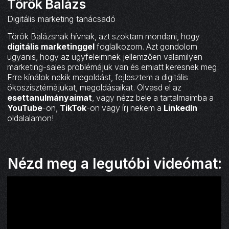
Török Balázs
Digitális marketing tanácsadó
Török Balázsnak hívnak, azt szoktam mondani, hogy
digitális marketinggel
foglalkozom. Azt gondolom
ugyanis, hogy az ügyfeleimnek jellemzően valamilyen
marketing-sales problémájuk van és emiatt keresnek meg.
Erre kínálok nekik megoldást, fejlesztem a digitális
ökoszisztémájukat, megoldásaikat. Olvasd el az
esettanulmányaimat
, vagy nézz bele a tartalmaimba a
YouTube
-on,
TikTok
-on vagy írj nekem a
LinkedIn
oldalalamon!
Nézd meg a legutóbi videómat: