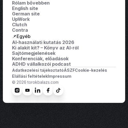
Rólam bővebben
English site
German site
UpWork
Clutch
Contra
📌Egyéb
AI-használati kutatás 2026
Ki alakit kit? – Könyv az AI-ról
Sajtómegjelenések
Konferenciák, előadások
ADHD vállalkozói podcast
Adatkezelési tájékoztató
ÁSZF
Cookie-kezelés
Elállási feltételek
Impressum
© 2026 torokbalazs.com