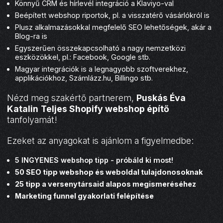
Könnyű CRM és hírlevél integráció a Klaviyo-val
Beépített webshop riportok, pl. a visszatérő vásárlókról is
Plusz alkalmazásokkal megfelelő SEO lehetőségek, akár a
Blog-ra is
Egyszerűen összekapcsolható a nagy nemzetközi
eszközökkel, pl.: Facebook, Google stb.
Magyar integrációk is a legnagyobb szoftverekhez,
applikációkhoz, Számlázz.hu, Billingo stb.
Nézd meg szakértő partnerem,
Puskás Éva
Katalin
Teljes Shopify webshop építő
tanfolyamát!
Ezeket az anyagokat is ajánlom a figyelmedbe:
5 INGYENES webshop tipp
- próbáld ki most!
50 SEO tipp webshop és weboldal tulajdonosoknak
25 tipp a versenytársaid alapos megismeréséhez
Marketing funnel gyakorlati felépítése