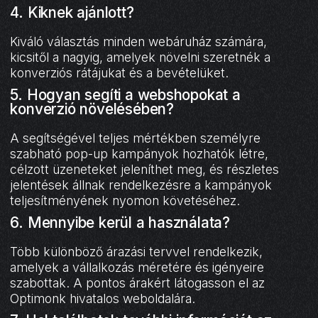
4. Kiknek ajánlott?
Kiváló választás minden webáruház számára,
kicsitől a nagyig, amelyek növelni szeretnék a
konverziós rátájukat és a bevételüket.
5. Hogyan segíti a webshopokat a
konverzió növelésében?
A segítségével teljes mértékben személyre
szabható pop-up kampányok hozhatók létre,
célzott üzeneteket jeleníthet meg, és részletes
jelentések állnak rendelkezésre a kampányok
teljesítményének nyomon követéséhez.
6. Mennyibe kerül a használata?
Több különböző árazási tervvel rendelkezik,
amelyek a vállalkozás méretére és igényeire
szabottak. A pontos árakért látogasson el az
Optimonk hivatalos weboldalára.