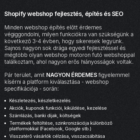
Shopify webshop fejlesztés, építés és SEO
Minden webshop építés előtt érdemes
végiggondolni, milyen funkciókra van szükségünk a
következő 3-4 évben, hogy sikeresek legyünk.
Sajnos nagyon sok drága egyedi fejlesztéssel és
mégtöbb olyan webshop motoron futó webshoppal
találkoztam, ahol nagyon erős hiányosságok voltak.
Pár terület, amit
NAGYON ÉRDEMES
figyelemmel
kísérni a platform kiválasztása - webshop
specifikációja - során:
Készletezés, készletkezelés
Akciók, kuponok funkciói, kiküldése, kezelése
Számlázás, banki díjak, költségek
Termékek feltöltése, szinkronizációja különböző
platformokkal (Facebook, Google stb.)
Visszatérő vásárlók célzása, visszacsábítása