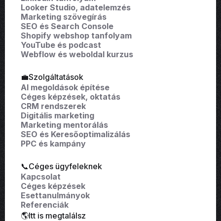
Looker Studio, adatelemzés
Marketing szövegírás
SEO és Search Console
Shopify webshop tanfolyam
YouTube és podcast
Webflow és weboldal kurzus
💼Szolgáltatások
AI megoldások építése
Céges képzések, oktatás
CRM rendszerek
Digitális marketing
Marketing mentorálás
SEO és Keresőoptimalizálás
PPC és kampány
📞Céges ügyfeleknek
Kapcsolat
Céges képzések
Esettanulmányok
Referenciák
🌎Itt is megtalálsz