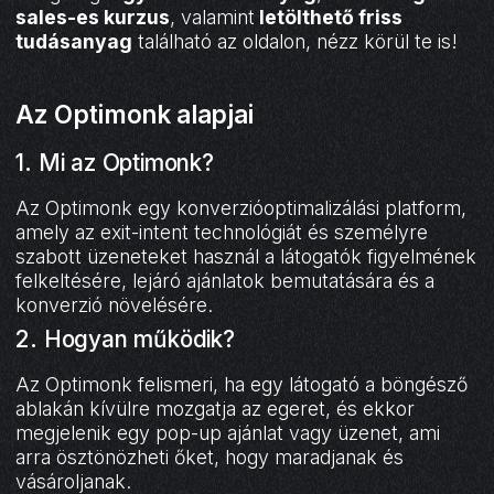
sales-es kurzus
, valamint
letölthető friss
tudásanyag
található az oldalon, nézz körül te is!
Az Optimonk alapjai
1. Mi az Optimonk?
Az Optimonk egy konverzióoptimalizálási platform,
amely az exit-intent technológiát és személyre
szabott üzeneteket használ a látogatók figyelmének
felkeltésére, lejáró ajánlatok bemutatására és a
konverzió növelésére.
2. Hogyan működik?
Az Optimonk felismeri, ha egy látogató a böngésző
ablakán kívülre mozgatja az egeret, és ekkor
megjelenik egy pop-up ajánlat vagy üzenet, ami
arra ösztönözheti őket, hogy maradjanak és
vásároljanak.