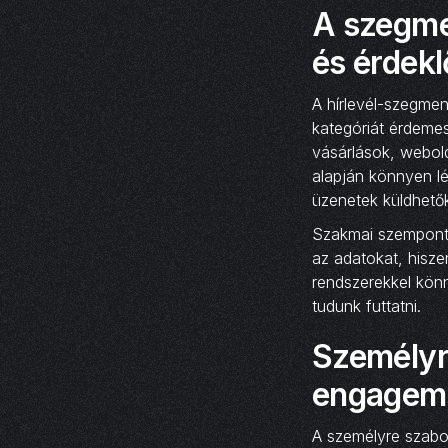
A szegmen
és érdekl
A hírlevél-szegmen
kategóriát érdemes
vásárlások, webolda
alapján könnyen l
üzenetek küldhető
Szakmai szempontbó
az adatokat, hiszen
rendszerekkel kön
tudunk futtatni.
Személyre
engagem
A személyre szabot