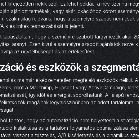
et kifejezetten nekik szól. Ez lehet például a név szerinti megs
apján ajánlott termékek, vagy akár lokációhoz kötött esemény
em szakmailag releváns, hogy a személyre szabás nem csak 
A-k és linkek testreszabását is jelenti.
zt tapasztaltam, hogy a személyre szabott tárgymezők akár 2
tási arányt. Ezen kívül a személyre szabott ajánlatok növelik 
avítja az ügyfélhűséget és az értékesítést.
záció és eszközök a szegment
ntálás ma már elképzelhetetlen megfelelő eszközök nélkül. 
szerek, mint a Mailchimp, Hubspot vagy ActiveCampaign, lehet
atizálását, így időt és energiát spórolhatunk. AI-alapú rend
y feliratkozók reagálnak legvalószínűbben az adott tartalomra, 
ságát.
l fontos, hogy az automatizáció nem helyettesíti a stratégia
áció kialakítása és a tartalom folyamatos optimalizálása ele
ával viszont a tesztelés, A/B kísérletezés és a dinamikus s