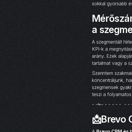
sokkal gyorsabb é
Mérőszám
a szegme
A szegmentált hír
KPI-k a megnyitási
arány. Ezek alapjá
tartalmat vagy a s
Szerintem szakmai
koncentráljunk, ha
szegmensek gyakra
teszi a folyamatos
- -✁- - - - - - - - 
📩Brevo 
A
Brevo CRM és h