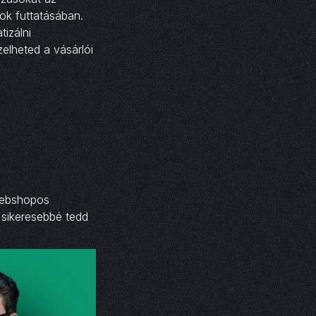
ok futtatásában.
izálni
zelheted a vásárlói
webshopos
 sikeresebbé tedd