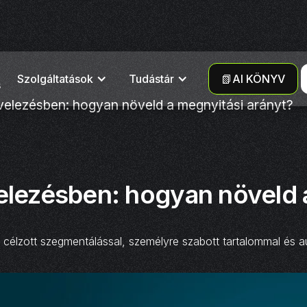
Szolgáltatások
Tudástár
📗AI KÖNYV
s
velezésben: hogyan növeld a megnyitási arányt?
elezésben: hogyan növeld 
 célzott szegmentálással, személyre szabott tartalommal és a