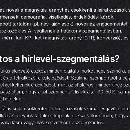
s növeli a megnyitási arányt és csökkenti a leiratkozások 
mensek: demográfia, viselkedés, érdeklődési körök.
bott tartalom (pl. név, ajánlások) növeli az engagementet.
 eszközök és AI segítenek a hatékony szegmentálásban.
mérni kell KPI-ket (megnyitási arány, CTR, konverzió), és o
tos a hírlevél-szegmentálás?
tálás alapvető eszköz minden digitális marketinges számára, a
t és a feliratkozói elköteleződést. Szakmai szempontból a cél
llyel keltenek érdeklődést, mint az általános, mindenkihez szó
apasztaltam, hogy a jól szegmentált listák akár 30–50%-kal 
érhetnek el.
tálás segít csökkenteni a leiratkozások számát és javítja az e-
ratkozók releváns tartalmat kapnak, sokkal valószínűbb, hogy a
 vásárlásra vagy más konverzióra ösztönözhetők.