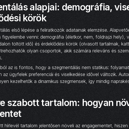
tálás alapjai: demográfia, vis
ődési körök
tálás első lépése a feliratkozók adatainak elemzése. Alapvet
 figyelembe venni: demográfia (életkor, nem, földrajzi hely), 
lon töltött idő) és érdeklődési körök (olvasott tartalmak, kat
étrehozhatók olyan csoportok, akik számára releváns és szem
k.
l az is fontos, hogy a szegmentálás nem statikus: folyamatos
 az ügyfelek preferenciái és viselkedése idővel változik. Auto
nyen kezelhetők a dinamikus szegmensek, így mindig naprak
 szabott tartalom: hogyan növ
entet
t hírlevél tartalom jelentősen növeli az engagementet, hiszen 