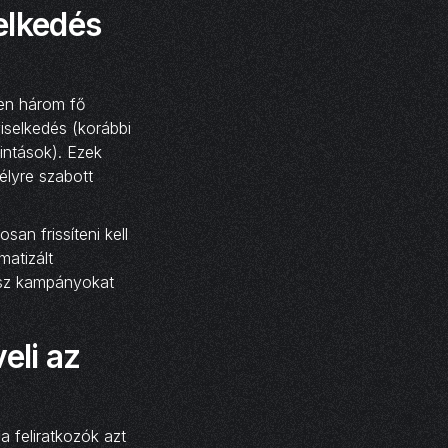
elkedés
ően három fő
viselkedés (korábbi
tintások). Ezek
élyre szabott
an frissíteni kell
matizált
ész kampányokat
eli az
a feliratkozók azt