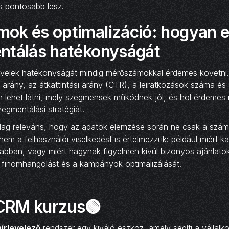
s pontosabb lesz.
ok és optimalizáció: hogyan e
ntálás hatékonyságát
levelek hatékonyságát mindig mérőszámokkal érdemes követni
 arány, az átkattintási arány (CTR), a leiratkozások száma és
n lehet látni, mely szegmensek működnek jól, és hol érdemes
zegmentálási stratégiát.
lag releváns, hogy az adatok elemzése során ne csak a szá
nem a felhasználói viselkedést is értelmezzük: például miért k
bban, vagy miért hagynak figyelmen kívül bizonyos ajánlatok
 finomhangolást és a kampányok optimalizálását.
- - -
CRM kurzus🟢
írlevelező
rendszer egy kiváló eszköz, amely segíti a vállalk