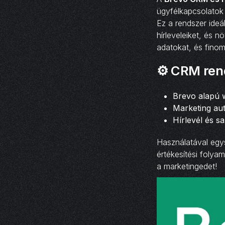
ügyfélkapcsolatok 
Ez a rendszer ide
hírleveleiket, és 
adatokat, és finom
⚙️
CRM ren
Brevo alapú
Marketing au
Hírlevél és s
Használatával egy
értékesítési foly
a marketingedet!