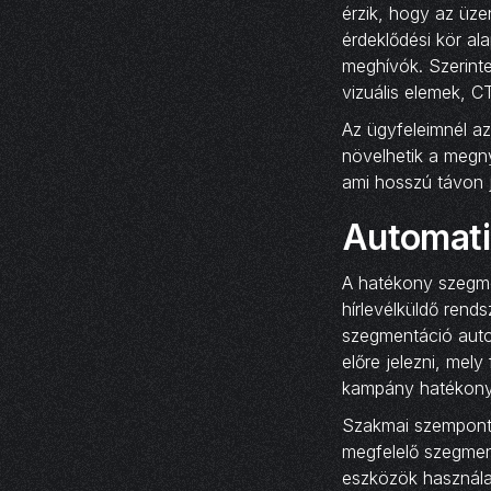
érzik, hogy az üzen
érdeklődési kör al
meghívók. Szerint
vizuális elemek, CT
Az ügyfeleimnél a
növelhetik a megnyi
ami hosszú távon j
Automati
A hatékony szegme
hírlevélküldő rend
szegmentáció autom
előre jelezni, mel
kampány hatékony
Szakmai szempontbó
megfelelő szegment
eszközök használat