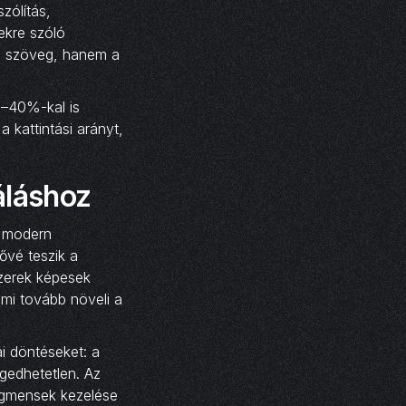
zólítás,
ekre szóló
a szöveg, hanem a
0–40%-kal is
a kattintási arányt,
áláshoz
A modern
ővé teszik a
szerek képesek
ami tovább növeli a
i döntéseket: a
ngedhetetlen. Az
zegmensek kezelése