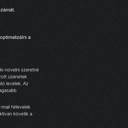
számát.
ptimalizálni a
ki növelni szeretné
zott üzenetek
ló levelek. Az
magasabb
mail hírlevelek
ktívan követik a