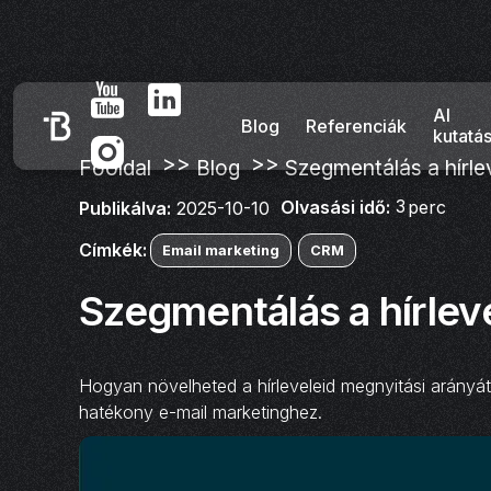
AI
Blog
Referenciák
kutatá
>>
>>
Főoldal
Blog
Szegmentálás a hírle
3
Olvasási idő:
perc
Publikálva:
2025-10-10
Címkék:
Email marketing
CRM
Szegmentálás a hírlev
Hogyan növelheted a hírleveleid megnyitási arányát
hatékony e-mail marketinghez.