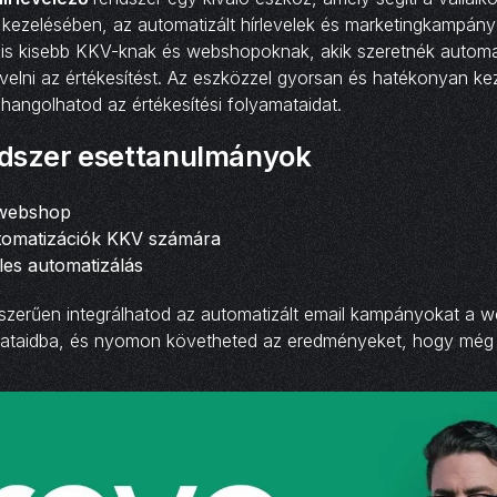
kezelésében, az automatizált hírlevelek és marketingkampány
ális kisebb KKV-knak és webshopoknak, akik szeretnék automat
növelni az értékesítést. Az eszközzel gyorsan és hatékonyan ke
hangolhatod az értékesítési folyamataidat.
dszer esettanulmányok
 webshop
tomatizációk KKV számára
ales automatizálás
szerűen integrálhatod az automatizált email kampányokat a 
amataidba, és nyomon követheted az eredményeket, hogy még