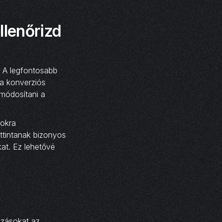
llenőrizd
. A legfontosabb
 a konverziós
 módosítani a
mokra
attintanak bizonyos
at. Ez lehetővé
ozásokat az