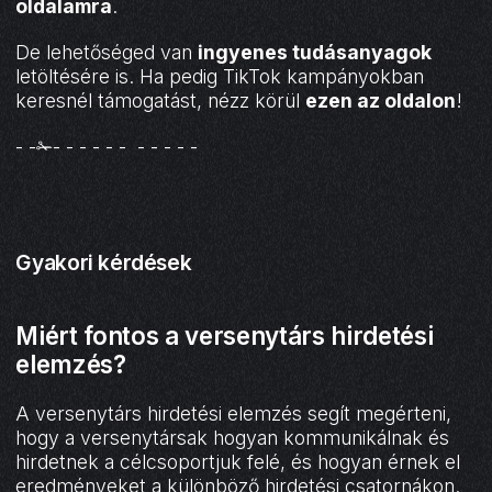
oldalamra
.
De lehetőséged van
ingyenes tudásanyagok
letöltésére is. Ha pedig TikTok kampányokban
keresnél támogatást, nézz körül
ezen az oldalon
!
- -✁- - - - - - - - - - -
Gyakori kérdések
Miért fontos a versenytárs hirdetési
elemzés?
A versenytárs hirdetési elemzés segít megérteni,
hogy a versenytársak hogyan kommunikálnak és
hirdetnek a célcsoportjuk felé, és hogyan érnek el
eredményeket a különböző hirdetési csatornákon.