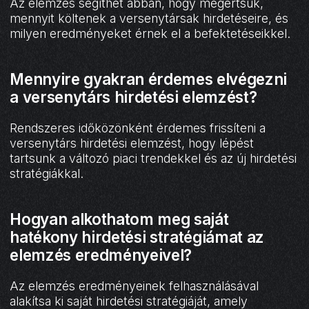
Az elemzés segíthet abban, hogy megértsük,
mennyit költenek a versenytársak hirdetéseire, és
milyen eredményeket érnek el a befektetéseikkel.
Mennyire gyakran érdemes elvégezni
a versenytárs hirdetési elemzést?
Rendszeres időközönként érdemes frissíteni a
versenytárs hirdetési elemzést, hogy lépést
tartsunk a változó piaci trendekkel és az új hirdetési
stratégiákkal.
Hogyan alkothatom meg saját
hatékony hirdetési stratégiámat az
elemzés eredményeivel?
Az elemzés eredményeinek felhasználásával
alakítsa ki saját hirdetési stratégiáját, amely