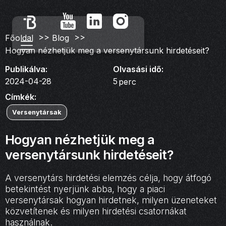
>>
>>
Főoldal
Blog
Hogyan nézhetjük meg a versenytársunk hirdetéseit?
Publikálva:
Olvasási idő:
2024-04-28
5
perc
Címkék:
Versenytársak
Hogyan nézhetjük meg a
versenytársunk hirdetéseit?
A versenytárs hirdetési elemzés célja, hogy átfogó
betekintést nyerjünk abba, hogy a piaci
versenytársak hogyan hirdetnek, milyen üzeneteket
közvetítenek és milyen hirdetési csatornákat
használnak.