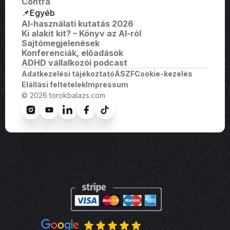
Contra
📌Egyéb
AI-használati kutatás 2026
Ki alakit kit? – Könyv az AI-ról
Sajtómegjelenések
Konferenciák, előadások
ADHD vállalkozói podcast
Adatkezelési tájékoztató
ÁSZF
Cookie-kezelés
Elállási feltételek
Impressum
© 2026 torokbalazs.com