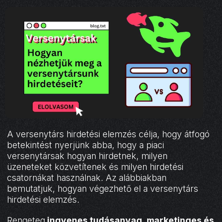
A versenytárs hirdetési elemzés célja, hogy átfogó
betekintést nyerjünk abba, hogy a piaci
versenytársak hogyan hirdetnek, milyen
üzeneteket közvetítenek és milyen hirdetési
csatornákat használnak. Az alábbiakban
bemutatjuk, hogyan végezhető el a versenytárs
hirdetési elemzés.
Rengeteg
ingyenes tudásanyag
,
marketinges és