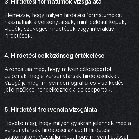
3. Hirdetési formátumok vizsgálata
Elemezze, hogy milyen hirdetési formátumokat
használnak a versenytársak, mint például képek,
videók, szöveges hirdetések vagy interaktív
hirdetések.
4. Hirdetési célközönség értékelése
Azonosítsa meg, hogy milyen célcsoportot
céloznak meg a versenytársak hirdetéseikkel.
Vizsgálja meg, milyen demográfiai és viselkedési
jellemzőkkel rendelkeznek a célcsoportok.
5. Hirdetési frekvencia vizsgálata
Figyelje meg, hogy milyen gyakran jelennek meg a
versenytársak hirdetései az adott hirdetési
csatornákon. Vizsgálja meg, hogy milyen hatással