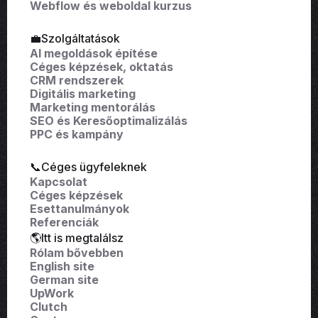
Webflow és weboldal kurzus
💼Szolgáltatások
AI megoldások építése
Céges képzések, oktatás
CRM rendszerek
Digitális marketing
Marketing mentorálás
SEO és Keresőoptimalizálás
PPC és kampány
📞Céges ügyfeleknek
Kapcsolat
Céges képzések
Esettanulmányok
Referenciák
🌎Itt is megtalálsz
Rólam bővebben
English site
German site
UpWork
Clutch