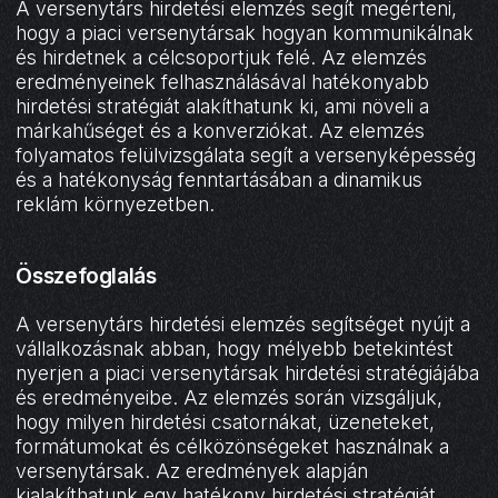
A versenytárs hirdetési elemzés segít megérteni,
hogy a piaci versenytársak hogyan kommunikálnak
és hirdetnek a célcsoportjuk felé. Az elemzés
eredményeinek felhasználásával hatékonyabb
hirdetési stratégiát alakíthatunk ki, ami növeli a
márkahűséget és a konverziókat. Az elemzés
folyamatos felülvizsgálata segít a versenyképesség
és a hatékonyság fenntartásában a dinamikus
reklám környezetben.
Összefoglalás
A versenytárs hirdetési elemzés segítséget nyújt a
vállalkozásnak abban, hogy mélyebb betekintést
nyerjen a piaci versenytársak hirdetési stratégiájába
és eredményeibe. Az elemzés során vizsgáljuk,
hogy milyen hirdetési csatornákat, üzeneteket,
formátumokat és célközönségeket használnak a
versenytársak. Az eredmények alapján
kialakíthatunk egy hatékony hirdetési stratégiát,