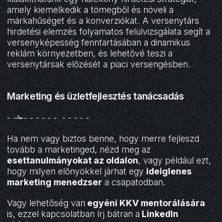
amely kiemelkedik a tömegből és növeli a
márkahűséget és a konverziókat. A versenytárs
hirdetési elemzés folyamatos felülvizsgálata segít a
versenyképesség fenntartásában a dinamikus
reklám környezetben, és lehetővé teszi a
versenytársak előzését a piaci versengésben.
Marketing és üzletfejlesztés tanácsadás
- -✁- - - - - - - - - - -
Ha nem vagy biztos benne, hogy merre fejleszd
tovább a marketinged, nézd meg az
esettanulmányokat az oldalon
, vagy például ezt,
hogy milyen előnyökkel járhat egy
ideiglenes
marketing menedzser
a csapatodban.
Vagy lehetőség van
egyéni KKV mentorálására
is, ezzel kapcsolatban írj bátran a
LinkedIn