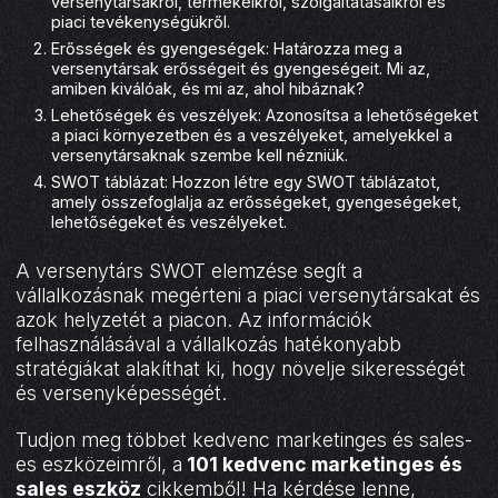
versenytársakról, termékeikről, szolgáltatásaikról és
piaci tevékenységükről.
Erősségek és gyengeségek: Határozza meg a
versenytársak erősségeit és gyengeségeit. Mi az,
amiben kiválóak, és mi az, ahol hibáznak?
Lehetőségek és veszélyek: Azonosítsa a lehetőségeket
a piaci környezetben és a veszélyeket, amelyekkel a
versenytársaknak szembe kell nézniük.
SWOT táblázat: Hozzon létre egy SWOT táblázatot,
amely összefoglalja az erősségeket, gyengeségeket,
lehetőségeket és veszélyeket.
A versenytárs SWOT elemzése segít a
vállalkozásnak megérteni a piaci versenytársakat és
azok helyzetét a piacon. Az információk
felhasználásával a vállalkozás hatékonyabb
stratégiákat alakíthat ki, hogy növelje sikerességét
és versenyképességét.
Tudjon meg többet kedvenc marketinges és sales-
es eszközeimről, a
101 kedvenc marketinges és
sales eszköz
cikkemből! Ha kérdése lenne,