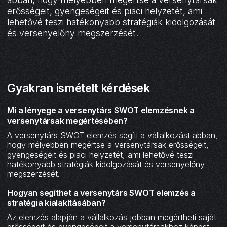
erősségeit, gyengeségeit és piaci helyzetét, ami
lehetővé teszi hatékonyabb stratégiák kidolgozását
és versenyelőny megszerzését.
Gyakran ismételt kérdések
Mi a lényege a versenytárs SWOT elemzésnek a
versenytársak megértésében?
A versenytárs SWOT elemzés segíti a vállalkozást abban,
hogy mélyebben megértse a versenytársak erősségeit,
gyengeségeit és piaci helyzetét, ami lehetővé teszi
hatékonyabb stratégiák kidolgozását és versenyelőny
megszerzését.‍
Hogyan segíthet a versenytárs SWOT elemzés a
stratégia kialakításában?
Az elemzés alapján a vállalkozás jobban megértheti saját
erősségeit és gyengeségeit a versenytársakhoz képest.