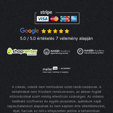
5.0 / 5.0 értékelés 7 vélemény alapján
A cikkek, videók nem minősülnek üzleti tanácsadásnak. A
tartalmakat nem frissítem rendszeresen, az abban foglalt
információkat ezért mindig ellenőrizni szükséges. Az oldalon
található szoftveres és egyéb javaslatok, ajánlások saját
tapasztalatokon alapulnak és nem kaptam érte ellentételezést,
díjat, hacsak ez nincs kifejezetten jelölve a tartalomban.