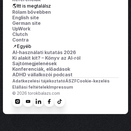
🌎Itt is megtalálsz
Rólam bővebben
English site
German site
UpWork
Clutch
Contra
📌Egyéb
AI-használati kutatás 2026
Ki alakit kit? – Könyv az AI-ról
Sajtómegjelenések
Konferenciák, előadások
ADHD vállalkozói podcast
Adatkezelési tájékoztató
ÁSZF
Cookie-kezelés
Elállási feltételek
Impressum
© 2026 torokbalazs.com