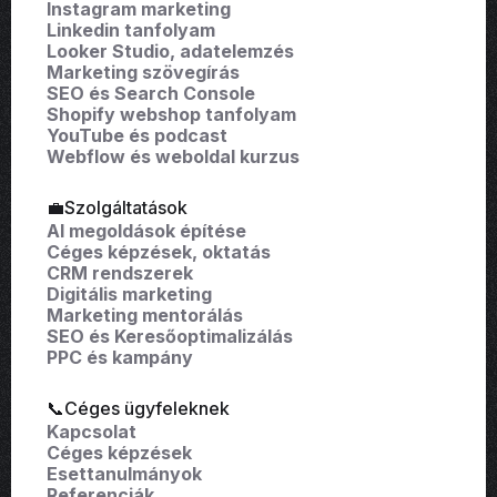
Instagram marketing
Linkedin tanfolyam
Looker Studio, adatelemzés
Marketing szövegírás
SEO és Search Console
Shopify webshop tanfolyam
YouTube és podcast
Webflow és weboldal kurzus
💼Szolgáltatások
AI megoldások építése
Céges képzések, oktatás
CRM rendszerek
Digitális marketing
Marketing mentorálás
SEO és Keresőoptimalizálás
PPC és kampány
📞Céges ügyfeleknek
Kapcsolat
Céges képzések
Esettanulmányok
Referenciák