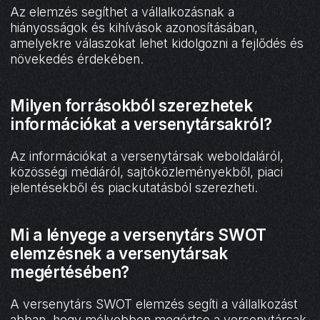
Az elemzés segíthet a vállalkozásnak a
hiányosságok és kihívások azonosításában,
amelyekre válaszokat lehet kidolgozni a fejlődés és
növekedés érdekében.
Milyen forrásokból szerezhetek
információkat a versenytársakról?
Az információkat a versenytársak weboldaláról,
közösségi médiáról, sajtóközleményekből, piaci
jelentésekből és piackutatásból szerezheti.
Mi a lényege a versenytárs SWOT
elemzésnek a versenytársak
megértésében?
A versenytárs SWOT elemzés segíti a vállalkozást
abban, hogy mélyebben megértse a versenytársak