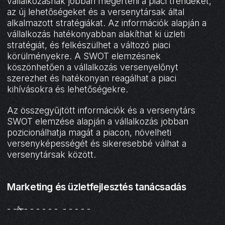
vállalkozásnak jobban megérteni a piaci trendeket,
az új lehetőségeket és a versenytársak által
alkalmazott stratégiákat. Az információk alapján a
vállalkozás hatékonyabban alakíthat ki üzleti
stratégiát, és felkészülhet a változó piaci
körülményekre. A SWOT elemzésnek
köszönhetően a vállalkozás versenyelőnyt
szerezhet és hatékonyan reagálhat a piaci
kihívásokra és lehetőségekre.
Az összegyűjtött információk és a versenytárs
SWOT elemzése alapján a vállalkozás jobban
pozicionálhatja magát a piacon, növelheti
versenyképességét és sikeresebbé válhat a
versenytársak között.
Marketing és üzletfejlesztés tanácsadás
- -✁- - - - - - - - - - -