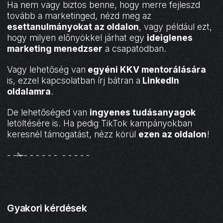
Ha nem vagy biztos benne, hogy merre fejleszd
tovább a marketinged, nézd meg az
esettanulmányokat az oldalon
, vagy például ezt,
hogy milyen előnyökkel járhat egy
ideiglenes
marketing menedzser
a csapatodban.
Vagy lehetőség van
egyéni KKV mentorálására
is, ezzel kapcsolatban írj bátran a
LinkedIn
oldalamra
.
De lehetőséged van
ingyenes tudásanyagok
letöltésére is. Ha pedig TikTok kampányokban
keresnél támogatást, nézz körül
ezen az oldalon
!
- -✁- - - - - - - - - - -
Gyakori kérdések