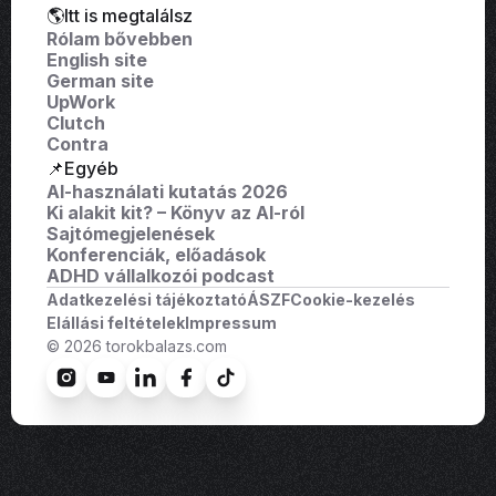
🌎Itt is megtalálsz
Rólam bővebben
English site
German site
UpWork
Clutch
Contra
📌Egyéb
AI-használati kutatás 2026
Ki alakit kit? – Könyv az AI-ról
Sajtómegjelenések
Konferenciák, előadások
ADHD vállalkozói podcast
Adatkezelési tájékoztató
ÁSZF
Cookie-kezelés
Elállási feltételek
Impressum
© 2026 torokbalazs.com