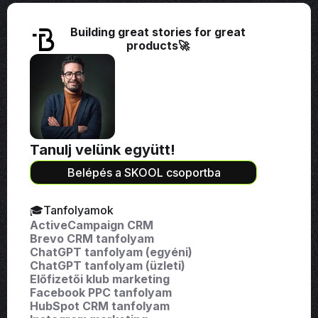
Building great stories for great
products🚀
Tanulj velünk együtt!
Belépés a SKOOL csoportba
🎓Tanfolyamok
ActiveCampaign CRM
Brevo CRM tanfolyam
ChatGPT tanfolyam (egyéni)
ChatGPT tanfolyam (üzleti)
Előfizetői klub marketing
Facebook PPC tanfolyam
HubSpot CRM tanfolyam