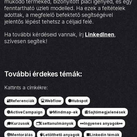
működő terméked, bizonyított piaci igényed, és egy
fenntartható üzleti modelled. Ha ezek a feltételek
adottak, a megfelelő befektető segítségével
jelentős lépést tehetsz a céljaid felé.
Ha további kérdéseid vannak, írj
LinkedInen
,
szívesen segítek!
További érdekes témák:
Kattints a címkékre:
🔐Referenciák
💻Webflow
🟠Hubspot
🔵ActiveCampaign
🧩Mindmap-ek
📰Sajtómegjelenések
🎓Kurzusok
🗂️Esettanulmányok
👀Ingyenes anyagok👀
🤓Mentorálás
🧠Letölthető anyagok
🟦Linkedin témák