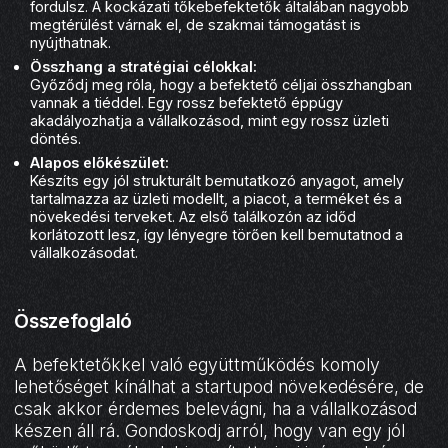
fordulsz. A kockázati tőkebefektetők általában nagyobb
megtérülést várnak el, de szakmai támogatást is
nyújthatnak.
Összhang a stratégiai célokkal:
Győződj meg róla, hogy a befektető céljai összhangban
vannak a tiéddel. Egy rossz befektető éppúgy
akadályozhatja a vállalkozásod, mint egy rossz üzleti
döntés.
Alapos előkészület:
Készíts egy jól strukturált bemutatkozó anyagot, amely
tartalmazza az üzleti modellt, a piacot, a terméket és a
növekedési terveket. Az első találkozón az időd
korlátozott lesz, így lényegre törően kell bemutatnod a
vállalkozásodat.
Összefoglaló
A befektetőkkel való együttműködés komoly
lehetőséget kínálhat a startupod növekedésére, de
csak akkor érdemes belevágni, ha a vállalkozásod
készen áll rá. Gondoskodj arról, hogy van egy jól