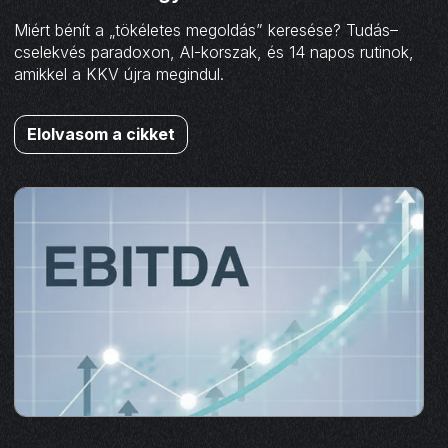
Miért bénít a „tökéletes megoldás” keresése? Tudás–
cselekvés paradoxon, AI-korszak, és 14 napos rutinok,
amikkel a KKV újra megindul.
Elolvasom a cikket