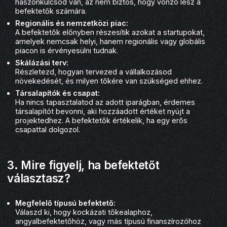
haszonkulcsod van, az nem biztos, hogy vonzó lesz a
befektetők számára.
Regionális és nemzetközi piac:
A befektetők előnyben részesítik azokat a startupokat,
amelyek nemcsak helyi, hanem regionális vagy globális
piacon is érvényesülni tudnak.
Skálázási terv:
Részletezd, hogyan tervezed a vállalkozásod
növekedését, és milyen tőkére van szükséged ehhez.
Társalapítók és csapat:
Ha nincs tapasztalatod az adott iparágban, érdemes
társalapítót bevonni, aki hozzáadott értéket nyújt a
projektedhez. A befektetők értékelik, ha egy erős
csapattal dolgozol.
3. Mire figyelj, ha befektetőt
választasz?
Megfelelő típusú befektető:
Válaszd ki, hogy kockázati tőkealaphoz,
angyalbefektetőhöz, vagy más típusú finanszírozóhoz