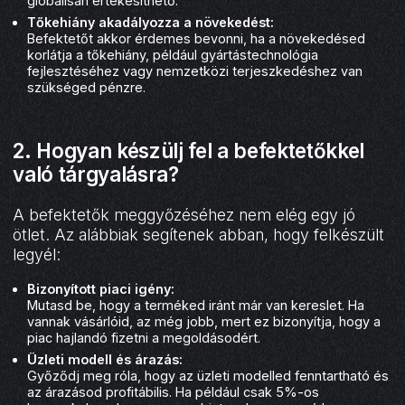
globálisan értékesíthető.
Tőkehiány akadályozza a növekedést:
Befektetőt akkor érdemes bevonni, ha a növekedésed
korlátja a tőkehiány, például gyártástechnológia
fejlesztéséhez vagy nemzetközi terjeszkedéshez van
szükséged pénzre.
2. Hogyan készülj fel a befektetőkkel
való tárgyalásra?
A befektetők meggyőzéséhez nem elég egy jó
ötlet. Az alábbiak segítenek abban, hogy felkészült
legyél:
Bizonyított piaci igény:
Mutasd be, hogy a terméked iránt már van kereslet. Ha
vannak vásárlóid, az még jobb, mert ez bizonyítja, hogy a
piac hajlandó fizetni a megoldásodért.
Üzleti modell és árazás:
Győződj meg róla, hogy az üzleti modelled fenntartható és
az árazásod profitábilis. Ha például csak 5%-os