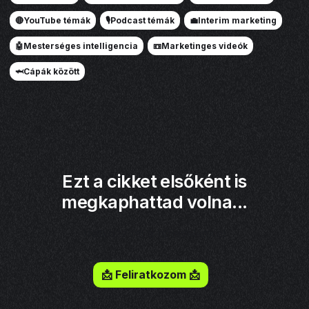
🔴YouTube témák
🎙️Podcast témák
💼Interim marketing
🤖Mesterséges intelligencia
📼Marketinges videók
🦈Cápák között
Ezt a cikket elsőként is
megkaphattad volna...
Iratkozz fel a hírlevelemre!
📩 Feliratkozom 📩