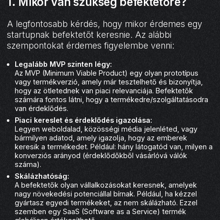
1. Mikor van szükség befektetőre?
A legfontosabb kérdés, hogy mikor érdemes egy
startupnak befektetőt keresnie. Az alábbi
szempontokat érdemes figyelembe venni:
Legalább MVP szinten légy:
Az MVP (Minimum Viable Product) egy olyan prototípus
vagy termékverzió, amely már tesztelhető és bizonyítja,
hogy az ötletednek van piaci relevanciája. Befektetők
számára fontos látni, hogy a termékedre/szolgáltatásodra
van érdeklődés.
Piaci kereslet és érdeklődés igazolása:
Legyen weboldalad, közösségi média jelenléted, vagy
bármilyen adatod, amely igazolja, hogy az emberek
keresik a termékedet. Például: hány látogatód van, milyen a
konverziós arányod (érdeklődőkből vásárlóvá válók
száma).
Skálázhatóság:
A befektetők olyan vállalkozásokat keresnek, amelyek
nagy növekedési potenciállal bírnak. Például, ha kézzel
gyártasz egyedi termékeket, az nem skálázható. Ezzel
szemben egy SaaS (Software as a Service) termék