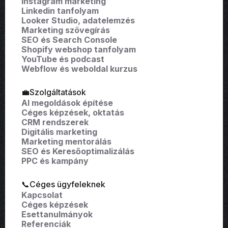
Instagram marketing
Linkedin tanfolyam
Looker Studio, adatelemzés
Marketing szövegírás
SEO és Search Console
Shopify webshop tanfolyam
YouTube és podcast
Webflow és weboldal kurzus
💼Szolgáltatások
AI megoldások építése
Céges képzések, oktatás
CRM rendszerek
Digitális marketing
Marketing mentorálás
SEO és Keresőoptimalizálás
PPC és kampány
📞Céges ügyfeleknek
Kapcsolat
Céges képzések
Esettanulmányok
Referenciák