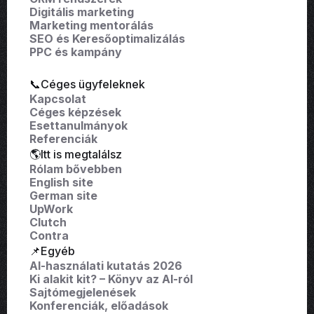
Digitális marketing
Marketing mentorálás
SEO és Keresőoptimalizálás
PPC és kampány
📞Céges ügyfeleknek
Kapcsolat
Céges képzések
Esettanulmányok
Referenciák
🌎Itt is megtalálsz
Rólam bővebben
English site
German site
UpWork
Clutch
Contra
📌Egyéb
AI-használati kutatás 2026
Ki alakit kit? – Könyv az AI-ról
Sajtómegjelenések
Konferenciák, előadások