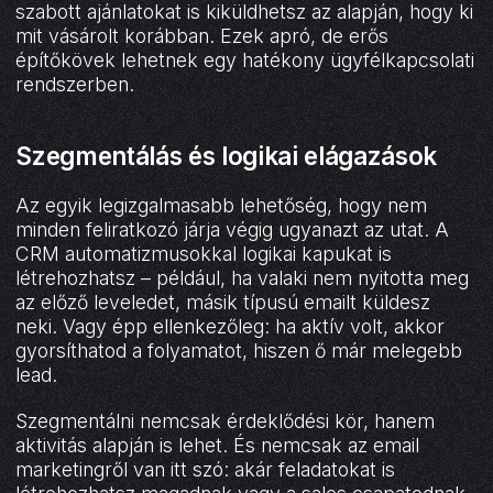
szabott ajánlatokat is kiküldhetsz az alapján, hogy ki
mit vásárolt korábban. Ezek apró, de erős
építőkövek lehetnek egy hatékony ügyfélkapcsolati
rendszerben.
Szegmentálás és logikai elágazások
Az egyik legizgalmasabb lehetőség, hogy nem
minden feliratkozó járja végig ugyanazt az utat. A
CRM automatizmusokkal logikai kapukat is
létrehozhatsz – például, ha valaki nem nyitotta meg
az előző leveledet, másik típusú emailt küldesz
neki. Vagy épp ellenkezőleg: ha aktív volt, akkor
gyorsíthatod a folyamatot, hiszen ő már melegebb
lead.
Szegmentálni nemcsak érdeklődési kör, hanem
aktivitás alapján is lehet. És nemcsak az email
marketingről van itt szó: akár feladatokat is