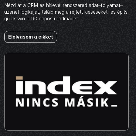
Nézd át a CRM és hírlevél rendszered adat–folyamat–
üzenet logikáját, találd meg a rejtett kieséseket, és építs
quick win + 90 napos roadmapet.
Elolvasom a cikket