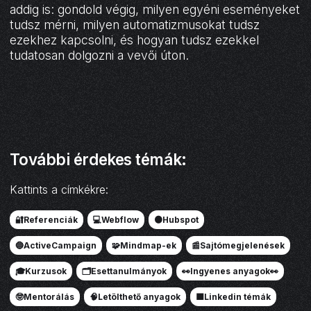
addig is: gondold végig, milyen egyéni eseményeket
tudsz mérni, milyen automatizmusokat tudsz
ezekhez kapcsolni, és hogyan tudsz ezekkel
tudatosan dolgozni a vevői úton.
További érdekes témák:
Kattints a címkékre:
🔐Referenciák
💻Webflow
🟠Hubspot
🔵ActiveCampaign
🧩Mindmap-ek
📰Sajtómegjelenések
🎓Kurzusok
🗂️Esettanulmányok
👀Ingyenes anyagok👀
🤓Mentorálás
🧠Letölthető anyagok
🟦Linkedin témák