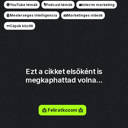
🔴YouTube témák
🎙️Podcast témák
💼Interim marketing
🤖Mesterséges intelligencia
📼Marketinges videók
🦈Cápák között
Ezt a cikket elsőként is
megkaphattad volna...
Iratkozz fel a hírlevelemre!
📩 Feliratkozom 📩