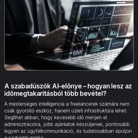
A szabadúszók AI-előnye – hogyan lesz az
időmegtakarításból több bevétel?
A mesterséges intelligencia a freelancerek számára nem
csak gyorsító eszköz, hanem üzleti infrastruktúra lehet.
Segíthet abban, hogy kevesebb idő menjen el
adminisztrációra, jobb ajánlatok készüljenek, pontosabb
legyen az ügyfélkommunikáció, és tudatosabban épüljön
a szakértői márka.