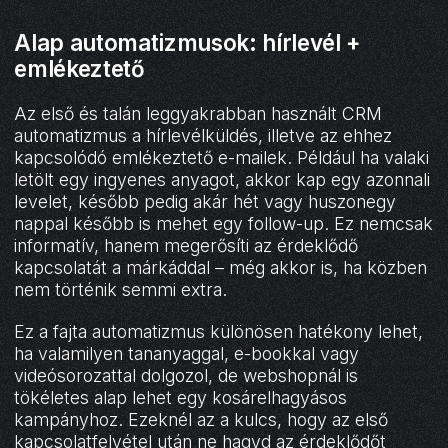
Alap automatizmusok: hírlevél +
emlékeztető
Az első és talán leggyakrabban használt CRM
automatizmus a hírlevélküldés, illetve az ehhez
kapcsolódó emlékeztető e-mailek. Például ha valaki
letölt egy ingyenes anyagot, akkor kap egy azonnali
levelet, később pedig akár hét vagy huszonegy
nappal később is mehet egy follow-up. Ez nemcsak
informatív, hanem megerősíti az érdeklődő
kapcsolatát a márkáddal – még akkor is, ha közben
nem történik semmi extra.
Ez a fajta automatizmus különösen hatékony lehet,
ha valamilyen tananyaggal, e-bookkal vagy
videósorozattal dolgozol, de webshopnál is
tökéletes alap lehet egy kosárelhagyásos
kampányhoz. Ezeknél az a kulcs, hogy az első
kapcsolatfelvétel után ne hagyd az érdeklődőt