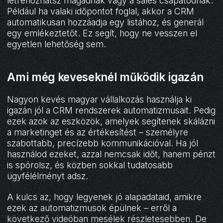
létrehozhatsz magadnak vagy a sales csapatodnak.
Például ha valaki időpontot foglal, akkor a CRM
automatikusan hozzáadja egy listához, és generál
egy emlékeztetőt. Ez segít, hogy ne vesszen el
egyetlen lehetőség sem.
Ami még keveseknél működik igazán
Nagyon kevés magyar vállalkozás használja ki
igazán jól a CRM rendszerek automatizmusait. Pedig
ezek azok az eszközök, amelyek segítenek skálázni
a marketinget és az értékesítést – személyre
szabottabb, precízebb kommunikációval. Ha jól
használod ezeket, azzal nemcsak időt, hanem pénzt
is spórolsz, és közben sokkal tudatosabb
ügyfélélményt adsz.
A kulcs az, hogy legyenek jó alapadataid, amikre
ezek az automatizmusok épülnek – erről a
következő videóban mesélek részletesebben. De