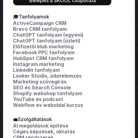
Belépés a SKOOL csoportba
🎓Tanfolyamok
ActiveCampaign CRM
Brevo CRM tanfolyam
ChatGPT tanfolyam (egyéni)
ChatGPT tanfolyam (üzleti)
Előfizetői klub marketing
Facebook PPC tanfolyam
HubSpot CRM tanfolyam
Instagram marketing
Linkedin tanfolyam
Looker Studio, adatelemzés
Marketing szövegírás
SEO és Search Console
Shopify webshop tanfolyam
YouTube és podcast
Webflow és weboldal kurzus
💼Szolgáltatások
AI megoldások építése
Céges képzések, oktatás
CRM rendszerek