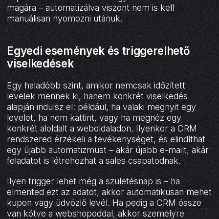
magára – automatizálva viszont nem is kell
manuálisan nyomozni utánuk.
Egyedi események és triggerelhető
viselkedések
Egy haladóbb szint, amikor nemcsak időzített
levelek mennek ki, hanem konkrét viselkedés
alapján indulsz el: például, ha valaki megnyit egy
levelet, ha nem kattint, vagy ha megnéz egy
konkrét aloldalt a weboldaladon. Ilyenkor a CRM
rendszered érzékeli a tevékenységet, és elindíthat
egy újabb automatizmust – akár újabb e-mailt, akár
feladatot is létrehozhat a sales csapatodnak.
Ilyen trigger lehet még a születésnap is – ha
elmented ezt az adatot, akkor automatikusan mehet
kupon vagy üdvözlő levél. Ha pedig a CRM össze
van kötve a webshopoddal, akkor személyre