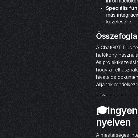
információkér
Speciális fun
más integráci
kezelésére.
Összefogla
A ChatGPT Plus fe
hatékony használ
és projektkezelési
hogy a felhasználó
hivatalos dokumen
álljanak rendelkezé
- -✁- - - - - - - - 
🎓Ingyen
nyelven
A mesterséges inte