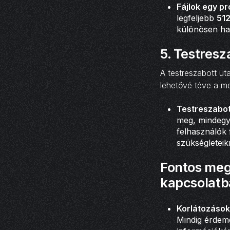
Fájlok egy pr
legfeljebb
51
különösen ha
5.
Testresz
A testreszabott ut
lehetővé téve a me
Testreszabot
meg, mindegyi
felhasználók 
szükségleteik
Fontos meg
kapcsolat
Korlátozások
Mindig érdeme