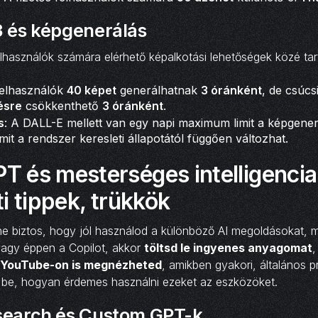
 és képgenerálás
lhasználók számára elérhető képalkotási lehetőségek közé tar
felhasználók
40 képet
generálhatnak
3 óránként
, de csúc
ésre
csökkenthető
3 óránként
.
s
: A DALL-E mellett van egy napi maximum limit a képgener
mit a rendszer keresleti állapotától függően változhat.
T és mesterséges intelligencia
i tippek, trükkök
 biztos, hogy jól használod a különböző AI megoldásokat, m
vagy éppen a Copilot, akkor
töltsd le ingyenes anyagomat
,
YouTube-on is megnézheted
, amikben gyakori, általános 
 be, hogyan érdemes használni ezeket az eszközöket.
earch és Custom GPT-k