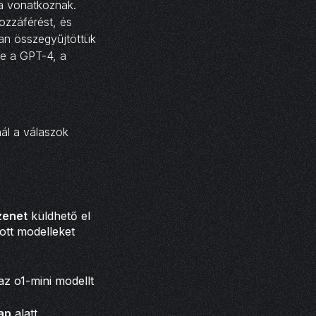
ra vonatkoznak.
ozzáférést, és
an összegyűjtöttük
ve a GPT-4, a
ál a válaszok
zenet
küldhető el
bott modelleket
 az o1-mini modellt
ap
alatt.