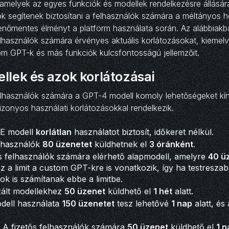
amelyek az egyes funkciók és modellek rendelkezésre állásá
k segítenek biztosítani a felhasználók számára a méltányos h
kenőmentes élményt a platform használata során. Az alábbiakb
lhasználók számára érvényes aktuális korlátozásokat, kiemel
m GPT-k és más funkciók kulcsfontosságú jellemzőit.
llek és azok korlátozásai
lhasználók számára a GPT-4 modell komoly lehetőségeket kín
izonyos használati korlátozásokkal rendelkezik.
 E modell
korlátlan
használatot biztosít, időkeret nélkül.
elhasználók
80 üzenetet
küldhetnek el
3 óránként
.
us felhasználók számára elérhető alapmodell, amelyre
40 ü
Ez a limit a custom GPT-kre is vonatkozik, így ha testresza
ok is számítanak ebbe a limitbe.
izált modellekhez
50 üzenet
küldhető el
1 hét
alatt.
odell használata
150 üzenetet
tesz lehetővé
1 nap
alatt, és
: A fizetős felhasználók számára
50 üzenet
küldhető el
1 n