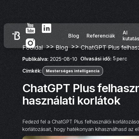
AI
Blog
Referenciák
kutatá
>>
>>
Főoldal
Blog
ChatGPT Plus felhasz
5
Olvasási idő:
perc
Publikálva:
2025-08-10
Címkék:
Mesterséges intelligencia
ChatGPT Plus felhaszn
használati korlátok
Fedezd fel a ChatGPT Plus felhasználói korlátozá
korlátozásait, hogy hatékonyan kihasználhasd az elő