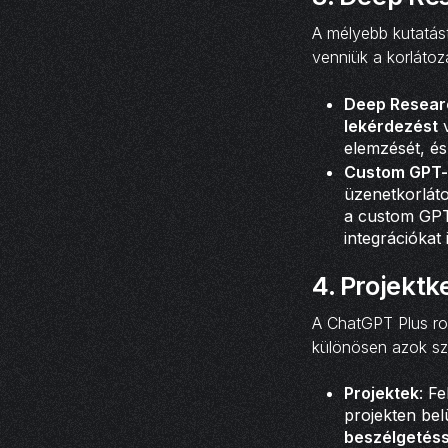
A mélyebb kutatást
venniük a korlátoz
Deep Resear
lekérdezést
elemzését, és
Custom GPT-
üzenetkorlát
a custom GPT
integrációkat
4.
Projektke
A ChatGPT Plus rob
különösen azok sz
Projektek
: F
projekten bel
beszélgetéss