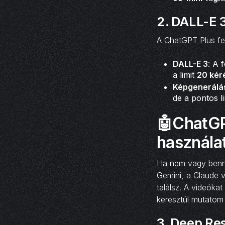
2.
DALL-E 3
A ChatGPT Plus fe
DALL-E 3
: A 
a limit
20 kér
Képgenerálá
de a pontos li
🤖ChatGP
használat
Ha nem vagy benne
Gemini, a Claude 
találsz. A videókat
keresztül mutatom
3.
Deep Res