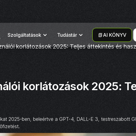
Szolgáltatások
Tudástár
📗AI KÖNYV
s
nálói korlátozások 2025: Teljes áttekintés és hasz
álói korlátozások 2025: Tel
sokat 2025-ben, beleértve a GPT-4, DALL-E 3, testreszabott 
fizetést.