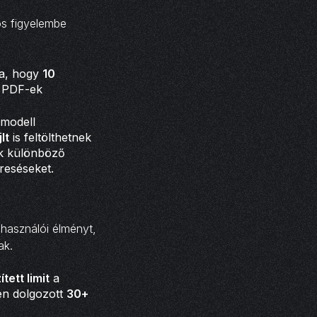
os figyelembe
ra, hogy
10
s PDF-ek
 modell
lt
is feltölthetnek
k különböző
reséseket.
lhasználói élményt,
ak.
tett limit
a
sen dolgozott
30+