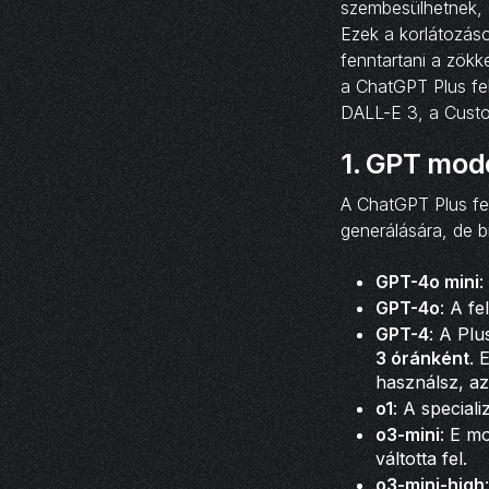
szembesülhetnek, 
Ezek a korlátozáso
fenntartani a zök
a ChatGPT Plus fe
DALL-E 3, a Custo
1.
GPT mode
A ChatGPT Plus fe
generálására, de b
GPT-4o mini
:
GPT-4o
: A f
GPT-4
: A Pl
3 óránként
. 
használsz, az
o1
: A special
o3-mini
: E m
váltotta fel.
o3-mini-high