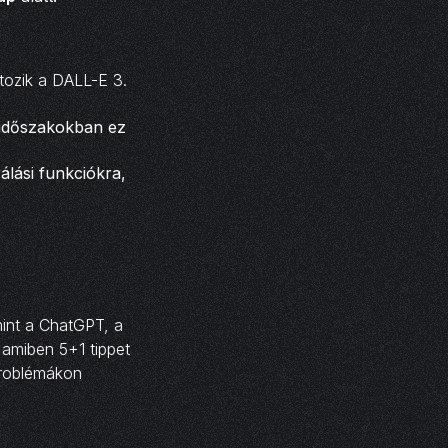
tozik a DALL-E 3.
sidőszakokban ez
álási funkciókra,
int a ChatGPT, a
 amiben 5+1 tippet
problémákon