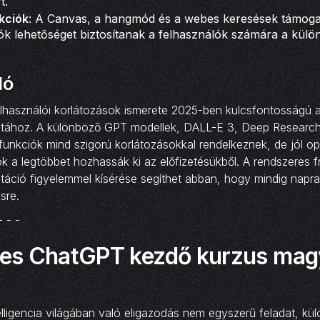
t.
kciók
: A Canvas, a hangmód és a webes keresések támogat
ók lehetőséget biztosítanak a felhasználók számára a külö
ló
lhasználói korlátozások ismerete 2025-ben kulcsfontosságú a
atához. A különböző GPT modellek, DALL-E 3, Deep Researc
 funkciók mind szigorú korlátozásokkal rendelkeznek, de jól op
k a legtöbbet hozhassák ki az előfizetésükből. A rendszeres fr
táció figyelemmel kísérése segíthet abban, hogy mindig napr
sre.
- - -
es ChatGPT kezdő kurzus mag
lligencia világában való eligazodás nem egyszerű feladat, kü