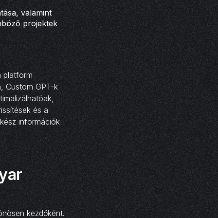
ása, valamint
nböző projektek
 platform
h, Custom GPT-k
timalizálhatóak,
issítések és a
akész információk
yar
lönösen kezdőként.