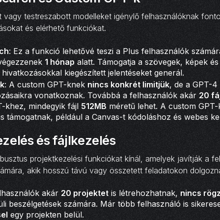
 vagy testreszabott modelleket igénylő felhasználóknak font
ásokat és elérhető funkciókat.
ch
: Ez a funkció lehetővé teszi a Plus felhasználók számá
végezzenek
1 hónap
alatt. Támogatja a szövegek, képek é
 hivatkozásokkal kiegészített jelentéseket generál.
k
: A custom GPT-knek
nincs konkrét limitjük
, de a GPT-4
ozásaikra vonatkoznak. Továbbá a felhasználók akár
20 fáj
-khez, mindegyik fájl
512MB
méretű lehet. A custom GPT-
 is támogatnak, például a Canvas-t kódoláshoz és webes ke
zelés és fájlkezelés
usztus projektkezelési funkciókat kínál, amelyek javítják a fe
ámára, akik hosszú távú vagy összetett feladatokon dolgozn
elhasználók akár
20 projektet
is létrehozhatnak,
nincs rögzí
üli beszélgetések számára. Már több felhasználó is sikere
el
egy projekten belül.