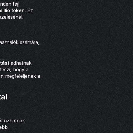
nden fájl
millió token
. Ez
zelésénél.
lhasználók számára,
tást
adhatnak
teszi, hogy a
an megfeleljenek a
al
áltozhatnak.
sebb