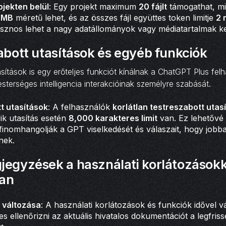
ojekten belül
: Egy projekt maximum
20 fájlt
támogathat, mi
2MB
méretű lehet, és az összes fájl együttes token limitje
2 
sznos lehet a nagy adatállományok vagy médiatartalmak ke
abott utasítások és egyéb funkciók
asítások is egy erőteljes funkciót kínálnak a ChatGPT Plus fe
sterséges intelligencia interakcióinak személyre szabását.
t utasítások
: A felhasználók
korlátlan testreszabott utasí
k utasítás esetén
8,000 karakteres limit
van. Ez lehetővé 
finomhangolják a GPT viselkedését és válaszait, hogy jobb
nek.
jegyzések a használati korlátozásokk
ban
 változása
: A használati korlátozások és funkciók idővel v
s ellenőrizni az aktuális hivatalos dokumentációt a legfris