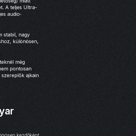
etőség) miatt
 A teljes Ultra-
jes audio‐
 stabil, nagy
shoz, különösen,
eteknél még
o nem pontosan
 szereplők ajkain
yar
lönösen kezdőként.