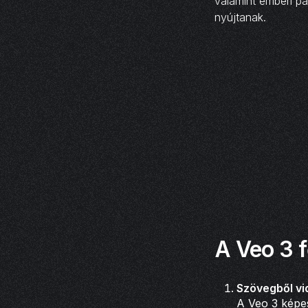
valamint emberi pá
nyújtanak.
A Veo 3 
Szövegből vi
A Veo 3 képes