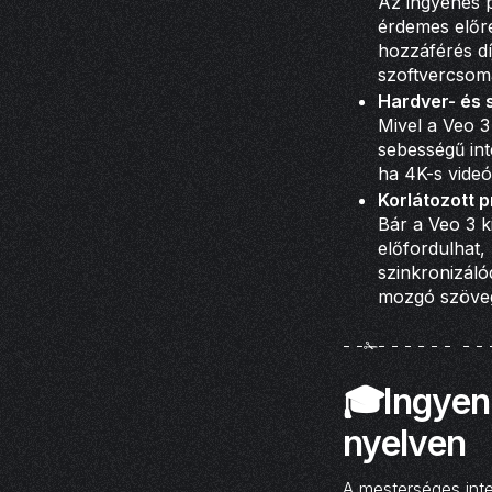
Az ingyenes p
érdemes előre
hozzáférés dí
szoftvercsoma
Hardver- és 
Mivel a Veo 3
sebességű int
ha 4K-s videó
Korlátozott 
Bár a Veo 3 
előfordulhat,
szinkronizáló
mozgó szöve
- -✁- - - - - - - - 
🎓Ingyen
nyelven
A mesterséges inte