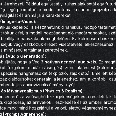
létrehozni. Például egy „estélyi ruhás alak sétál egy futuri
 jellegű promptból a modell automatikusan megrajzolja a 
gvilágítást és animálja a karaktereket.
 (Image-to-Video):
tikus képekből is készíthetünk dinamikus, mozgó tartalmat
t töltünk fel, a modell hozzáadhat élő madárhangokat, szél
 beállítja a napszaknak megfelelően. Ez különösen haszno
 idejük vagy eszközük eredeti videófelvétel elkészítéséhez,
is minőségű tartalmat szeretnének.
s (Audio Generation):
b újítás, hogy a Veo 3
nativan generál audio‐t
is. Ez magáb
 (pl. forgalom, madárcsicsergés), zenei aláfestést (különb
 speciális hanghatásokat (explózió, zajok stb.). Emellett ké
zaz dialógusokat generálni a jelenethez, ami a korábbi, c
mben teljes audiovizuális élményt nyújt.
 és látványrealizmus (Physics & Realism):
ösen erős a valósághű fizikai jelenségek és a részletek ki
 tükröződése, az árnyékok illeszkedése és az emberi arcm
ége mind-mind hozzájárul a valódi, élethű végeredményhez
g (Prompt Adherence):