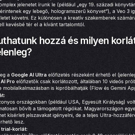
mplex jelenetet írunk le (például „egy 19. századi könyvtá
rintenek egy lebegő, hologramszerű könyvet”), a Veo 3 i
zletet követni. Ez különösen a kreatív szakemberek számár
l kevésbé tér el a kívánt tartalomtól.
thatunk hozzá és milyen korlát
elenleg?
leg a
Google AI Ultra
előfizetés részeként érhető el (jelenl
AI Pro
előfizetők csak korlátozott, általában 10 videós p
ve mobilalkalmazásban is kipróbálhatják (Flow és Gemini Ap
át:
zonyos országokban (például USA, Egyesült Királyság) volt
atosan bővíti a támogatott régiókat. Magyarországon egye
t kísérleti jelszavakat igényelni, de a teljes Ultra-hozzáfé
rhető lesz.
trial-korlát: