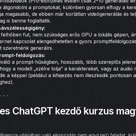
róbavideók (Pro-előfizetés esetén csak 2–10 generálási leh
 átgondolni a promptokat, különben gyorsan elfogy a keret.
ja magasabb, de ebben már korlátlan videógenerálás és tel
g is benne foglaltatik.
sávszélességigény:
 felhőben fut, nem szükséges erős GPU a lokális gépen, ám
ernet kapcsolat elengedhetetlen a gyors promptfeldolgozá
t szeretnénk generálni.
prompt-feldolgozás:
kiváló a prompt-hűségben, hosszabb, több szereplős jelen
 hogy a modell „szélre tolja” a karaktereket, vagy az audi
dik a képpel (például a kifejezés nem illeszkedik pontosan a
ghez).
- - -
es ChatGPT kezdő kurzus mag
lligencia világában való eligazodás nem egyszerű feladat, kü