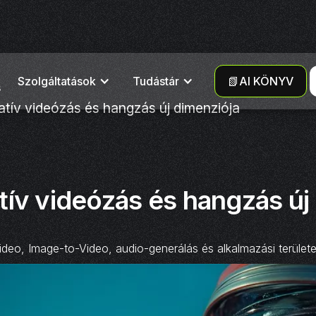
Szolgáltatások
Tudástár
📗AI KÖNYV
s
tív videózás és hangzás új dimenziója
ív videózás és hangzás új
ideo, Image-to-Video, audio-generálás és alkalmazási területe