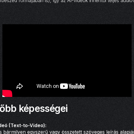
rbeszéd formájában is), így az AI-videók innentől teljes audio
főbb képességei
deó (Text-to-Video):
 bármilyen egyszerű vagy összetett szöveges leírás alapjá