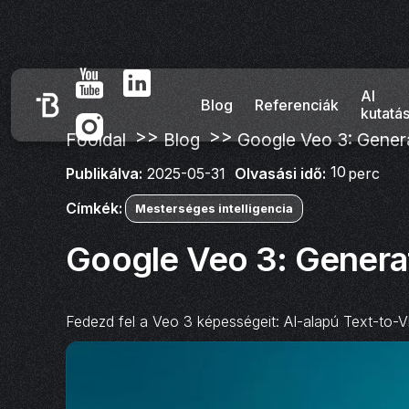
AI
Blog
Referenciák
kutatá
>>
>>
Főoldal
Blog
Google Veo 3: Genera
10
Olvasási idő:
perc
Publikálva:
2025-05-31
Címkék:
Mesterséges intelligencia
Google Veo 3: Generat
Fedezd fel a Veo 3 képességeit: AI-alapú Text-to-V