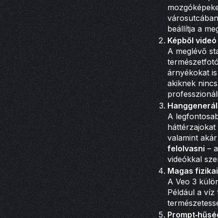
mozgóképeket 
városutcában”
beállítja a me
Képből videó
A meglévő sta
természetfotó
árnyékokat is
akiknek nincs
professzionál
Hanggenerálá
A legfontosab
háttérzajokat
valamint akár
felolvasni
– a
videókkal sze
Magas fizikai
A Veo 3 külön
Például a víz
természetess
Prompt‐hűsé