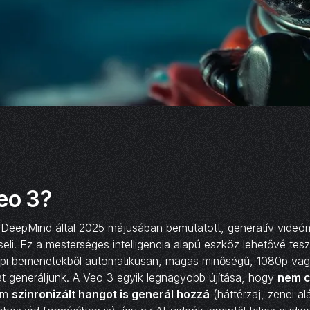
eo 3?
DeepMind által 2025 májusában bemutatott, generatív videó
seli. Ez a mesterséges intelligencia alapú eszköz lehetővé te
pi bemenetekből automatikusan, magas minőségű, ­1080p vag
at generáljunk. A Veo 3 egyik legnagyobb újítása, hogy
nem c
em
szinronizált hangot is generál hozzá
(háttérzaj, zenei al