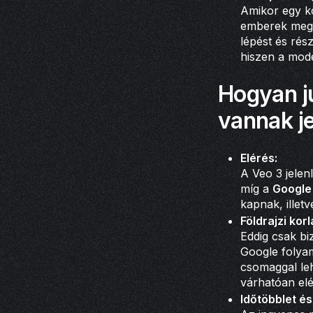
Amikor egy ko
emberek megé
lépést és rés
hiszen a model
Hogyan ju
vannak j
Elérés:
A Veo 3 jelen
míg a
Google 
kapnak, illet
Földrajzi korl
Eddig csak bi
Google folyam
csomaggal lehe
várhatóan elé
Időtöbblet és 