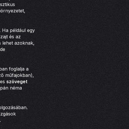
sztikus
környezetet,
. Ha például egy
zajt és az
s lehet azoknak,
 de
an foglalja a
öző műfajokban),
pes
szöveget
supán néma
dolgozásában.
ozgások
.