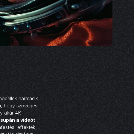
modellek harmadik
szi, hogy szöveges
y akár 4K
supán a videót
áfestés, effektek,