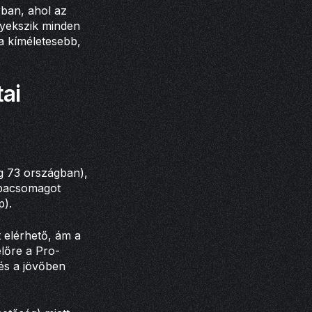
rban, ahol az
gyekszik minden
a kíméletesebb,
ai
eg 73 országban),
róbacsomagot
p).
 elérhető, ám a
lőre a Pro-
rés a jövőben