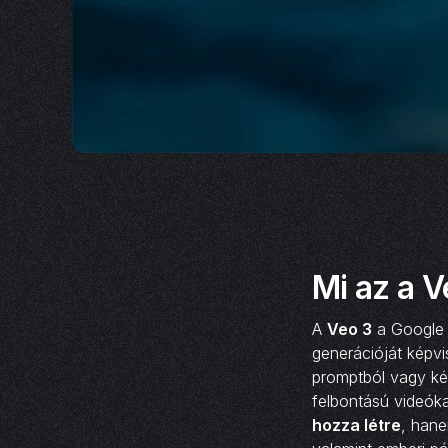
Mi az a V
A
Veo 3
a Google 
generációját képvi
promptból vagy ké
felbontású videók
hozza létre
, han