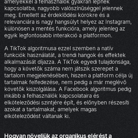
amelyekkel a felhasználók gyakran lépnek
kapcsolatba, nagyobb valószínűséggel jelennek
meg. Emellett az érdeklődési körökre és a
relevanciára is nagy hangsúlyt helyez az Instagram,
különösen a mentés funkcióra, amely jelenleg az
egyik legfontosabb interakció a platformon.
A TikTok algoritmusa ezzel szemben a natív
funkciók használatát, a trendi hangok és effektek
alkalmazását díjazza. A TikTok egyedi tulajdonsága,
hogy a követők száma nem játszik szerepet a
tartalom megjelenésében, hiszen a platform célja új
tartalmak felfedezése, nem pedig a már meglévő
követők kiszolgálása. A Facebook algoritmus pedig
inkább a felhasználók kapcsolataira és
elköteleződési szintjére épít, és előnyben részesíti
azokat a tartalmakat, amelyek magas
elköteleződést váltanak ki.
Hogyan növeljük az organikus elérést a