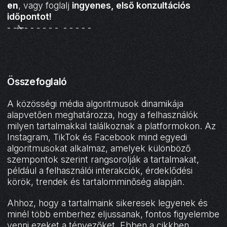
en
, vagy foglalj
ingyenes, első
konzultációs
időpontot
!
- -✁- - - - - - - - - - -
Összefoglaló
A közösségi média algoritmusok dinamikája
alapvetően meghatározza, hogy a felhasználók
milyen tartalmakkal találkoznak a platformokon. Az
Instagram, TikTok és Facebook mind egyedi
algoritmusokat alkalmaz, amelyek különböző
szempontok szerint rangsorolják a tartalmakat,
például a felhasználói interakciók, érdeklődési
körök, trendek és tartalomminőség alapján.
Ahhoz, hogy a tartalmaink sikeresek legyenek és
minél több emberhez eljussanak, fontos figyelembe
venni ezeket a tényezőket. Ebben a cikkben