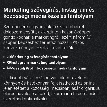
Marketing szövegírás, Instagram és
közösségi média kezelés tanfolyam
Szerencsére nagyon sok jó szakemberrel
dolgozom együtt, akik szintén hasonlóképpen
gondolkodnak a marketingről, ezért három (3)
szuper képzéshez férhetsz hozzá 10%-os
kedvezménnyel. Ezek a következők:
✍️Marketing szövegírás tanfolyam
📷Instagram marketing tanfolyam
💡Posztolj Profin közösségi média tanfolyam
Ha kisebb vállalkozásod van, akkor ezekkel
könnyen és hatékonyan fejletsztheted az online
jelenletédet a közösségi médiában, akár organikus
elérés növelése a célod, akár már a hirdetéseidet
szeretnéd optimalizálni.