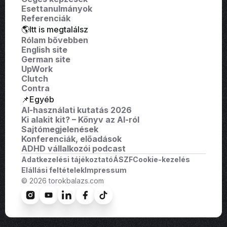
Esettanulmányok
Referenciák
🌎Itt is megtalálsz
Rólam bővebben
English site
German site
UpWork
Clutch
Contra
📌Egyéb
AI-használati kutatás 2026
Ki alakit kit? – Könyv az AI-ról
Sajtómegjelenések
Konferenciák, előadások
ADHD vállalkozói podcast
Adatkezelési tájékoztató
ÁSZF
Cookie-kezelés
Elállási feltételek
Impressum
© 2026 torokbalazs.com