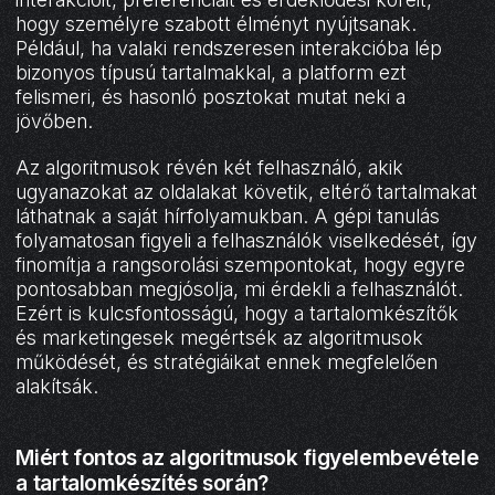
hogy személyre szabott élményt nyújtsanak.
Például, ha valaki rendszeresen interakcióba lép
bizonyos típusú tartalmakkal, a platform ezt
felismeri, és hasonló posztokat mutat neki a
jövőben.
Az algoritmusok révén két felhasználó, akik
ugyanazokat az oldalakat követik, eltérő tartalmakat
láthatnak a saját hírfolyamukban. A gépi tanulás
folyamatosan figyeli a felhasználók viselkedését, így
finomítja a rangsorolási szempontokat, hogy egyre
pontosabban megjósolja, mi érdekli a felhasználót.
Ezért is kulcsfontosságú, hogy a tartalomkészítők
és marketingesek megértsék az algoritmusok
működését, és stratégiáikat ennek megfelelően
alakítsák.
Miért fontos az algoritmusok figyelembevétele
a tartalomkészítés során?