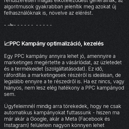
rendszeresen magas elköteleződést generálnak, az
algoritmusok gyakrabban jelenítik meg azokat új
felhasználóknak is, növelve az elérést.
- -✁- - - - - - - - - - -
📈PPC Kampány optimalizáció, kezelés
Egy PPC kampány annyira lehet jó, amennyire a
marketinges megértette a vásárlóidat, az üzletedet
és a termékeidet (szolgáltatásodat). Ez idő,
ráfordítás a marketingesek részéről is ideálisan, de
legalább ennyire a te részedről is. Ha ez nincs, vagy
hiányos, nem lesz elég hatékony a PPC kampányod
sem.
Ügyfeleimnél mindig arra törekedek, hogy ne csak
automatikus kampányokat futtassunk - hiszen ma
már akár a Google, akár a Meta (Facebook és
Instagram) felületein nagyon könnyen lehet