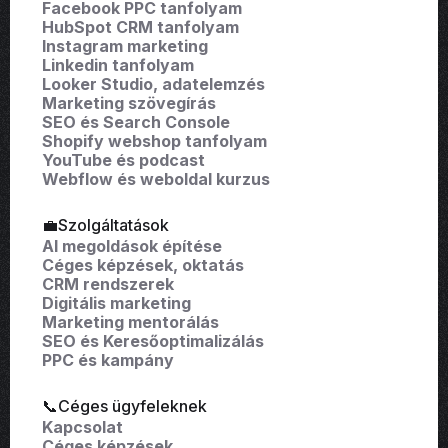
Facebook PPC tanfolyam
HubSpot CRM tanfolyam
Instagram marketing
Linkedin tanfolyam
Looker Studio, adatelemzés
Marketing szövegírás
SEO és Search Console
Shopify webshop tanfolyam
YouTube és podcast
Webflow és weboldal kurzus
💼Szolgáltatások
AI megoldások építése
Céges képzések, oktatás
CRM rendszerek
Digitális marketing
Marketing mentorálás
SEO és Keresőoptimalizálás
PPC és kampány
📞Céges ügyfeleknek
Kapcsolat
Céges képzések