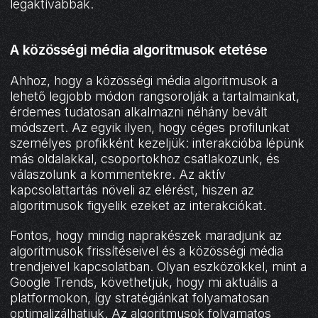
legaktívabbak.
A közösségi média algoritmusok etetése
Ahhoz, hogy a közösségi média algoritmusok a
lehető legjobb módon rangsorolják a tartalmainkat,
érdemes tudatosan alkalmazni néhány bevált
módszert. Az egyik ilyen, hogy céges profilunkat
személyes profikként kezeljük: interakcióba lépünk
más oldalakkal, csoportokhoz csatlakozunk, és
válaszolunk a kommentekre. Az aktív
kapcsolattartás növeli az elérést, hiszen az
algoritmusok figyelik ezeket az interakciókat.
Fontos, hogy mindig naprakészek maradjunk az
algoritmusok frissítéseivel és a közösségi média
trendjeivel kapcsolatban. Olyan eszközökkel, mint a
Google Trends, követhetjük, hogy mi aktuális a
platformokon, így stratégiánkat folyamatosan
optimalizálhatjuk. Az algoritmusok folyamatos