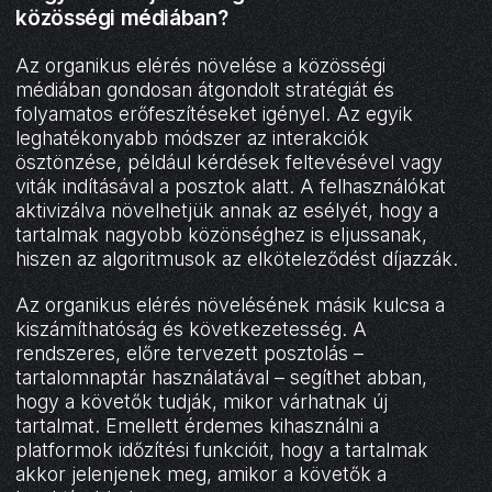
közösségi médiában?
Az organikus elérés növelése a közösségi
médiában gondosan átgondolt stratégiát és
folyamatos erőfeszítéseket igényel. Az egyik
leghatékonyabb módszer az interakciók
ösztönzése, például kérdések feltevésével vagy
viták indításával a posztok alatt. A felhasználókat
aktivizálva növelhetjük annak az esélyét, hogy a
tartalmak nagyobb közönséghez is eljussanak,
hiszen az algoritmusok az elköteleződést díjazzák.
Az organikus elérés növelésének másik kulcsa a
kiszámíthatóság és következetesség. A
rendszeres, előre tervezett posztolás –
tartalomnaptár használatával – segíthet abban,
hogy a követők tudják, mikor várhatnak új
tartalmat. Emellett érdemes kihasználni a
platformok időzítési funkcióit, hogy a tartalmak
akkor jelenjenek meg, amikor a követők a