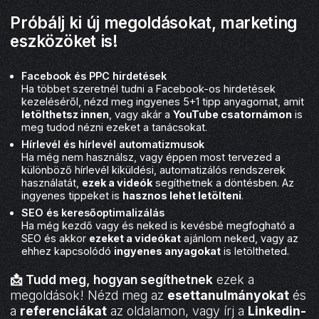
Próbálj ki új megoldásokat, marketing
eszközöket is!
Facebook és PPC hirdetések
Ha többet szeretnél tudni a Facebook-os hirdetések
kezeléséről, nézd meg ingyenes 5+1 tipp anyagomat, amit
letölthetsz innen
, vagy akár a
YouTube csatornámon
is
meg tudod nézni ezeket a tanácsokat.
Hírlevél és hírlevél automatizmusok
Ha még nem használsz, vagy éppen most tervezed a
különböző hírlevél kiküldési, automatizálós rendszerek
használatát,
ezek a videók
segíthetnek a döntésben. Az
ingyenes tippeket is
hasznos lehet letölteni
.
SEO és keresőoptimalizálás
Ha még kezdő vagy és neked is kevésbé megfogható a
SEO és akkor
ezeket a videókat
ajánlom neked, vagy az
ehhez kapcsolódó
ingyenes anyagokat
is letöltheted.
📩 Tudd meg, hogyan segíthetnek
ezek a
megoldások! Nézd meg az
esettanulmányokat
és
a
referenciákat
az oldalamon, vagy írj a
Linkedin-