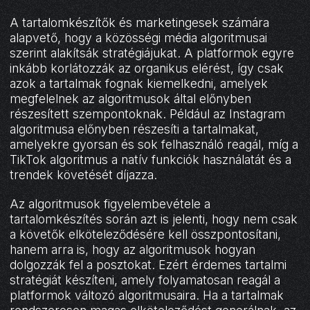
A tartalomkészítők és marketingesek számára
alapvető, hogy a közösségi média algoritmusai
szerint alakítsák stratégiájukat. A platformok egyre
inkább korlátozzák az organikus elérést, így csak
azok a tartalmak fognak kiemelkedni, amelyek
megfelelnek az algoritmusok által előnyben
részesített szempontoknak. Például az Instagram
algoritmusa előnyben részesíti a tartalmakat,
amelyekre gyorsan és sok felhasználó reagál, míg a
TikTok algoritmus a natív funkciók használatát és a
trendek követését díjazza.
Az algoritmusok figyelembevétele a
tartalomkészítés során azt is jelenti, hogy nem csak
a követők elköteleződésére kell összpontosítani,
hanem arra is, hogy az algoritmusok hogyan
dolgozzák fel a posztokat. Ezért érdemes tartalmi
stratégiát készíteni, amely folyamatosan reagál a
platformok változó algoritmusaira. Ha a tartalmak