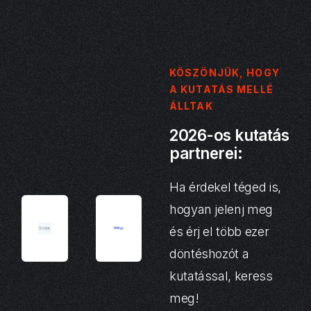
KÖSZÖNJÜK, HOGY
A KUTATÁS MELLÉ
ÁLLTAK
2026-os kutatás
partnerei:
Ha érdekel téged is,
hogyan jelenj meg
és érj el több ezer
döntéshozót a
kutatással, keress
meg!