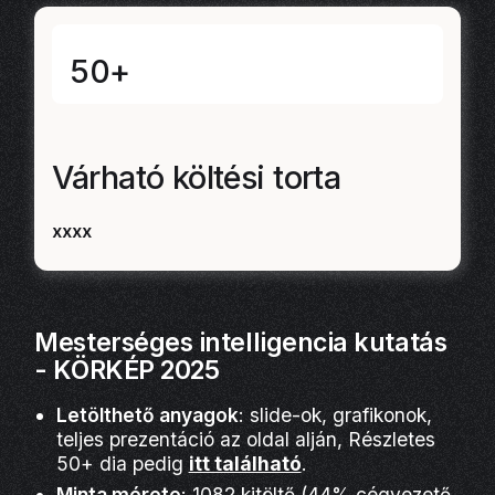
50+
Várható költési torta
xxxx
Mesterséges intelligencia kutatás
- KÖRKÉP 2025
Letölthető anyagok
: slide-ok, grafikonok,
teljes prezentáció az oldal alján, Részletes
50+ dia pedig
itt található
.
Minta mérete
: 1082 kitöltő (44% cégvezető