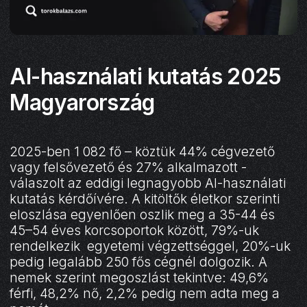
AI-használati kutatás 2025
Magyarország
2025-ben 1 082 fő – köztük 44% cégvezető
vagy felsővezető és 27% alkalmazott -
válaszolt az eddigi legnagyobb AI-használati
kutatás kérdőívére. A kitöltők életkor szerinti
eloszlása egyenlően oszlik meg a 35-44 és
45–54 éves korcsoportok között, 79%-uk
rendelkezik egyetemi végzettséggel, 20%-uk
pedig legalább 250 fős cégnél dolgozik. A
nemek szerint megoszlást tekintve: 49,6%
férfi, 48,2% nő, 2,2% pedig nem adta meg a