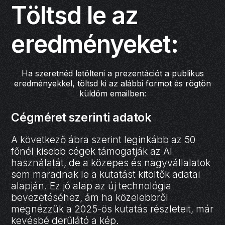
Töltsd le az
eredményeket:
Ha szeretnéd letölteni a prezentációt a publikus
eredményekkel, töltsd ki az alábbi formot és rögtön
küldöm emailben:
Cégméret szerinti adatok
A következő ábra szerint leginkább az 50
főnél kisebb cégek támogatják az AI
használatát, de a közepes és nagyvállalatok
sem maradnak le a kutatást kitöltők adatai
alapján. Ez jó alap az új technológia
bevezetéséhez, ám ha közelebbről
megnézzük a 2025-ös kutatás részleteit, már
kevésbé derűlátó a kép.