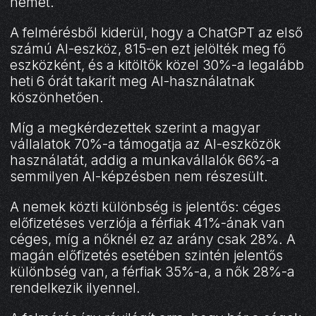
nemét.
A felmérésből kiderül, hogy a ChatGPT az első
számú AI-eszköz, 815-en ezt jelölték meg fő
eszközként, és a kitöltők közel 30%-a legalább
heti 6 órát takarít meg AI-használatnak
köszönhetően.
Míg a megkérdezettek szerint a magyar
vállalatok 70%-a támogatja az AI-eszközök
használatát, addig a munkavállalók 66%-a
semmilyen AI-képzésben nem részesült.
A nemek közti különbség is jelentős: céges
előfizetéses verziója a férfiak 41%-ának van
céges, míg a nőknél ez az arány csak 28%. A
magán előfizetés esetében szintén jelentős
különbség van, a férfiak 35%-a, a nők 28%-a
rendelkezik ilyennel.