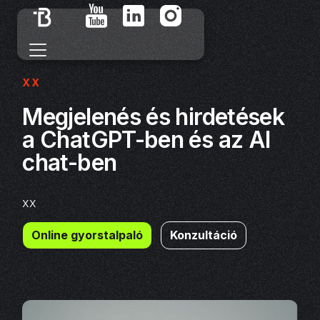
XX
Megjelenés és hirdetések
a ChatGPT-ben és az AI
chat-ben
xx
Online gyorstalpaló
Konzultáció