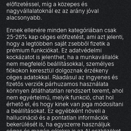
előfizetéssel, míg a közepes és
nagyvállalatoknál ez az arány jóval
alacsonyabb.
Ennek ellenére minden kategóriában csak
25-26% kap céges előfizetést, ami azt jelenti,
hogy a legtöbben saját zsebből fizetik a
prémium funkciókat. Ez adatvédelmi
kockázatot is jelenthet, ha a munkavállalók
nem megfelelő beállításokkal, személyes
fiókokon keresztül dolgoznak érzékeny
céges adatokkal. Ráadásul az ingyenes és
fizetős verziók párhuzamos használata
könnyen átláthatatlan rendszert teremt, ahol
nem egyértelmű, melyik funkció, chat hol
érhető el, és hogy kinek van joga módosítani
a beállításokat. Ez egyébként növeli a
hallucináció és a pontatlan információk
bekerülését is, ha egyszerre használjuk
céges és magán célokra is az AI eszközöket,