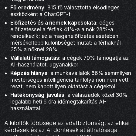
Fő eredmény
: 815 fő választotta elsődleges
eszközként a ChatGPT-t
Előfizetés és a nemek kapcsolata
: céges
előfizetéssel a férfiak 41%-a a nők 28%-a
rendelkezik; ez a magánelőfizetés esetében
mérsékeltebb különbséget mutat: a férfiaknál
35% a nőknél 28%.
Vállalati támogatás
: a cégek 70% támogatja az
AI-használatot, ugyanakkor
Képzés hiánya
: a munkavállalók 66% semmilyen
mesterséges intelligencia tanfolyamon nem vett
részt, nem kapott ilyen oktatást a cégektől
Hatékonyság-javulás
: a válaszadók közel 30%
legalább heti 6 óra időmegtakarítás AI-
használattal
A kitöltők többsége az adatbiztonság, az etikai
kérdések és az AI döntések átláthatósága