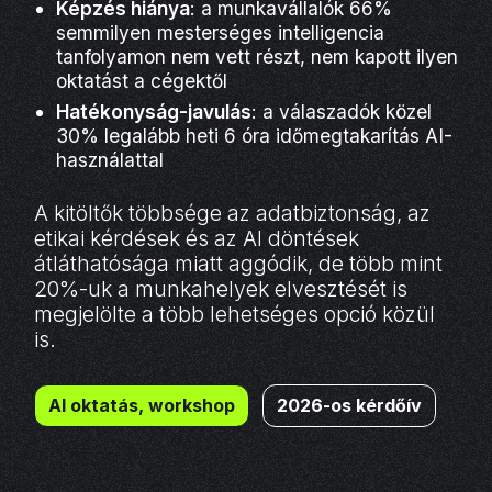
Képzés hiánya
: a munkavállalók 66%
semmilyen mesterséges intelligencia
tanfolyamon nem vett részt, nem kapott ilyen
oktatást a cégektől
Hatékonyság-javulás
: a válaszadók közel
30% legalább heti 6 óra időmegtakarítás AI-
használattal
A kitöltők többsége az adatbiztonság, az
etikai kérdések és az AI döntések
átláthatósága miatt aggódik, de több mint
20%-uk a munkahelyek elvesztését is
megjelölte a több lehetséges opció közül
is.
AI oktatás, workshop
2026-os kérdőív