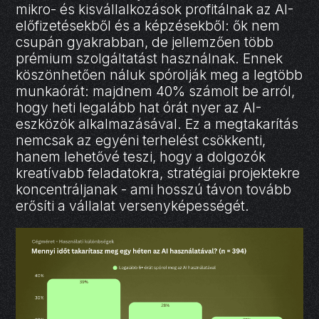
mikro- és kisvállalkozások profitálnak az AI-
előfizetésekből és a képzésekből: ők nem
csupán gyakrabban, de jellemzően több
prémium szolgáltatást használnak. Ennek
köszönhetően náluk spórolják meg a legtöbb
munkaórát: majdnem 40% számolt be arról,
hogy heti legalább hat órát nyer az AI-
eszközök alkalmazásával. Ez a megtakarítás
nemcsak az egyéni terhelést csökkenti,
hanem lehetővé teszi, hogy a dolgozók
kreatívabb feladatokra, stratégiai projektekre
koncentráljanak - ami hosszú távon tovább
erősíti a vállalat versenyképességét.