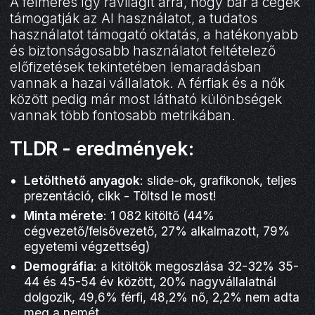
A felmérés így rávilágít arra, hogy bár a cégek
támogatják az AI használatot, a tudatos
használatot támogató oktatás, a hatékonyabb
és biztonságosabb használatot feltételező
előfizetések tekintetében lemaradásban
vannak a hazai vállalatok. A férfiak és a nők
között pedig már most látható különbségek
vannak több fontosabb metrikában.
TLDR - eredmények:
Letölthető anyagok
: slide-ok, grafikonok, teljes
prezentáció, cikk - Töltsd le most!
Minta mérete
: 1 082 kitöltő (44%
cégvezető/felsővezető, 27% alkalmazott, 79%
egyetemi végzettség)
Demográfia
: a kitöltők megoszlása 32-32% 35-
44 és 45-54 év között, 20% nagyvállalatnál
dolgozik, 49,6% férfi, 48,2% nő, 2,2% nem adta
meg a nemét.