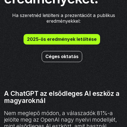
Ha szeretnéd letölteni a prezentációt a publikus
eredményekkel:
2025-ös eredmények letöltése
Céges oktatás
A ChatGPT az elsődleges AI eszköz a
magyaroknál
Nem meglepő módon, a válaszadók 81%-a
jelölte meg az OpenAI nagy nyelvi modelljét,
mint elsődleges AI eszközt, amit használ.