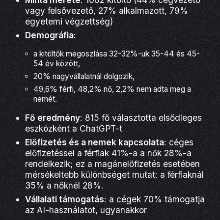
vagy felsővezető, 27% alkalmazott, 79%
egyetemi végzettség)
Demográfia
:
a kitöltők megoszlása 32-32%-uk 35-44 és 45-
54 év között,
20% nagyvállalatnál dolgozik,
49,6% férfi, 48,2% nő, 2,2% nem adta meg a
nemét.
Fő eredmény
: 815 fő választotta elsődleges
eszközként a ChatGPT-t
Előfizetés és a nemek kapcsolata
: céges
előfizetéssel a férfiak 41%-a a nők 28%-a
rendelkezik; ez a magánelőfizetés esetében
mérsékeltebb különbséget mutat: a férfiaknál
35% a nőknél 28%.
Vállalati támogatás
: a cégek 70% támogatja
az AI-használatot, ugyanakkor