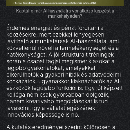
Kaptál-e már AI használatra vonatkozó képzést a
munkahelyeden?
Érdemes energiát és pénzt fordítani a
képzésekre, mert ezekkel lényegesen
javítható a munkatársak AI-használata, ami
közvetlenül növeli a termelékenységet és a
hatékonyságot. A jól strukturált tréningek
során a csapat tagjai megismerik azokat a
legjobb gyakorlatokat, amelyekkel
elkerülhetők a gyakori hibák és adatvédelmi
kockázatok, ugyanakkor kiaknázhatók az AI-
eszközök legújabb funkciói is. Egy jól képzett
kolléga nem csak gyorsabban dolgozik,
hanem kreatívabb megoldásokat is tud
javasolni, így a vállalat egészének
innovációs képessége is nő.
A kutatás eredményei szerint különösen a