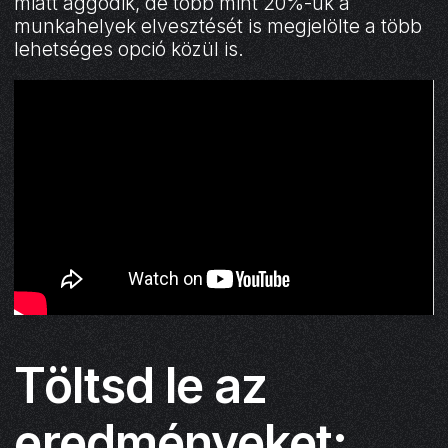
miatt aggódik, de több mint 20%-uk a
munkahelyek elvesztését is megjelölte a több
lehetséges opció közül is.
Töltsd le az
eredményeket: