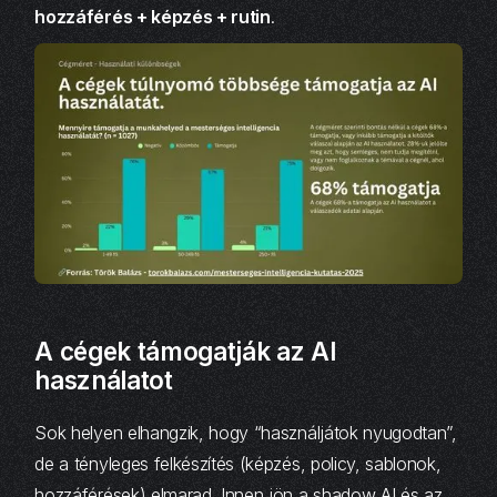
hozzáférés + képzés + rutin
.
A cégek támogatják az AI
használatot
Sok helyen elhangzik, hogy “használjátok nyugodtan”,
de a tényleges felkészítés (képzés, policy, sablonok,
hozzáférések) elmarad. Innen jön a shadow AI és az