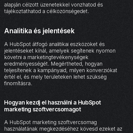
alapján célzott üzenetekkel vonzhatod és
tájékoztathatod a célközönségedet.
Analitika és jelentések
A HubSpot átfogó analitikai eszközöket és
jelentéseket kínál, amelyek segítenek nyomon
követni a marketingtevékenységek
eredményességét. Megértheted, hogyan
teljesítenek a kampányaid, milyen konverziókat
értél el, és mely területeken lehet szükség
finomításra.
Hogyan kezdj el használni a HubSpot
marketing szoftvercsomagot
A HubSpot marketing szoftvercsomag
használatának megkezdéséhez kövesd ezeket az