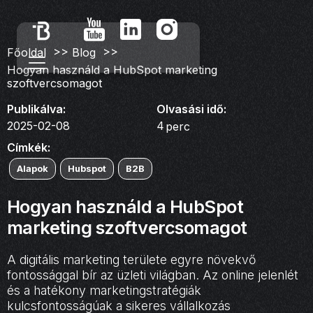
>>
>>
Főoldal
Blog
Hogyan használd a HubSpot marketing
szoftvercsomagot
Publikálva:
Olvasási idő:
2025-02-08
4
perc
Címkék:
Alapok
Hubspot
B2B
Hogyan használd a HubSpot
marketing szoftvercsomagot
A digitális marketing területe egyre növekvő
fontossággal bír az üzleti világban. Az online jelenlét
és a hatékony marketingstratégiák
kulcsfontosságúak a sikeres vállalkozás