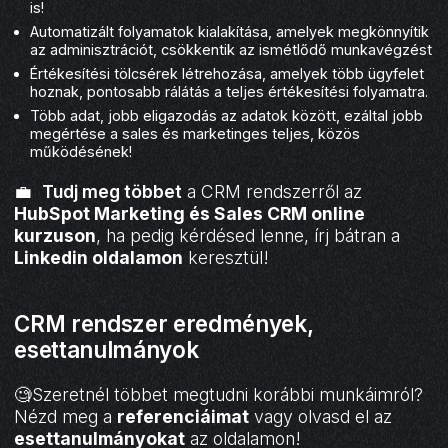
is!
Automatizált folyamatok kialakítása, amelyek megkönnyítik
az adminisztrációt, csökkentik az ismétlődő munkavégzést
Értékesítési tölcsérek létrehozása, amelyek több ügyfelet
hoznak, pontosabb rálátás a teljes értékesítési folyamatra.
Több adat, jobb eligazodás az adatok között, ezáltal jobb
megértése a sales és marketinges teljes, közös
működésének!
💼
Tudj meg többet
a CRM rendszerről az
HubSpot Marketing és Sales CRM online
kurzuson
, ha pedig kérdésed lenne, írj bátran a
Linkedin oldalamon
keresztül!
CRM rendszer eredmények,
esettanulmányok
🧐Szeretnél többet megtudni korábbi munkáimról?
Nézd meg a
referenciáimat
vagy olvasd el az
esettanulmányokat
az oldalamon!