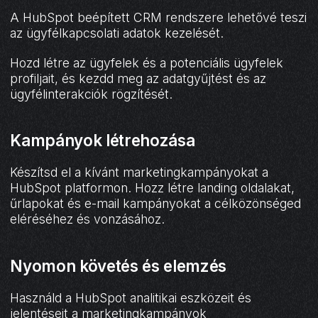
A HubSpot beépített CRM rendszere lehetővé teszi
az ügyfélkapcsolati adatok kezelését.
Hozd létre az ügyfelek és a potenciális ügyfelek
profiljait, és kezdd meg az adatgyűjtést és az
ügyfélinterakciók rögzítését.
Kampányok létrehozása
Készítsd el a kívánt marketingkampányokat a
HubSpot platformon. Hozz létre landing oldalakat,
űrlapokat és e-mail kampányokat a célközönséged
eléréséhez és vonzásához.
Nyomon követés és elemzés
Használd a HubSpot analitikai eszközeit és
jelentéseit a marketingkampányok