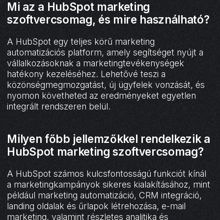
Mi az a HubSpot marketing
szoftvercsomag, és mire használható?
A HubSpot egy teljes körű marketing
automatizációs platform, amely segítséget nyújt a
vállalkozásoknak a marketingtevékenységek
hatékony kezeléséhez. Lehetővé teszi a
közönségmegmozgatást, új ügyfelek vonzását, és
nyomon követheted az eredményeket egyetlen
integrált rendszeren belül.
Milyen főbb jellemzőkkel rendelkezik a
HubSpot marketing szoftvercsomag?
A HubSpot számos kulcsfontosságú funkciót kínál
a marketingkampányok sikeres kialakításához, mint
például marketing automatizáció, CRM integráció,
landing oldalak és űrlapok létrehozása, e-mail
marketing, valamint részletes analitika és