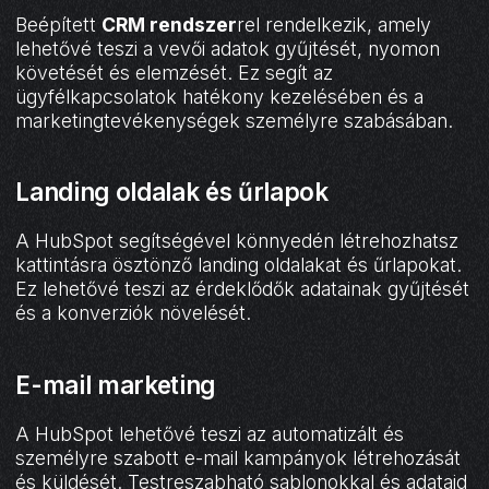
Beépített
CRM rendszer
rel rendelkezik, amely
lehetővé teszi a vevői adatok gyűjtését, nyomon
követését és elemzését. Ez segít az
ügyfélkapcsolatok hatékony kezelésében és a
marketingtevékenységek személyre szabásában.
Landing oldalak és űrlapok
A HubSpot segítségével könnyedén létrehozhatsz
kattintásra ösztönző landing oldalakat és űrlapokat.
Ez lehetővé teszi az érdeklődők adatainak gyűjtését
és a konverziók növelését.
E-mail marketing
A HubSpot lehetővé teszi az automatizált és
személyre szabott e-mail kampányok létrehozását
és küldését. Testreszabható sablonokkal és adataid