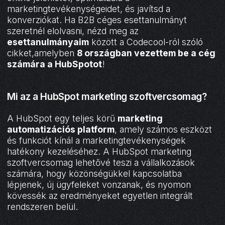
marketingtevékenységeidet, és javítsd a
konverziókat. Ha B2B céges esettanulmányt
szeretnél elolvasni, nézd meg az
esettanulmányaim
között a Codecool-ról szóló
cikket,amelyben
8 országban vezettem be a cég
számára a HubSpotot
!
Mi az a HubSpot marketing szoftvercsomag?
A HubSpot egy teljes körű
marketing
automatizációs platform
, amely számos eszközt
és funkciót kínál a marketingtevékenységek
hatékony kezeléséhez. A HubSpot marketing
szoftvercsomag lehetővé teszi a vállalkozások
számára, hogy közönségükkel kapcsolatba
lépjenek, új ügyfeleket vonzanak, és nyomon
kövessék az eredményeket egyetlen integrált
rendszeren belül.