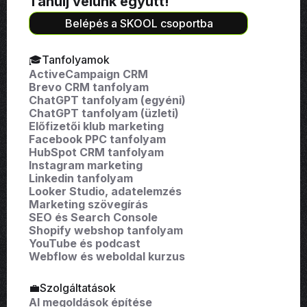
Tanulj velünk együtt!
Belépés a SKOOL csoportba
🎓Tanfolyamok
ActiveCampaign CRM
Brevo CRM tanfolyam
ChatGPT tanfolyam (egyéni)
ChatGPT tanfolyam (üzleti)
Előfizetői klub marketing
Facebook PPC tanfolyam
HubSpot CRM tanfolyam
Instagram marketing
Linkedin tanfolyam
Looker Studio, adatelemzés
Marketing szövegírás
SEO és Search Console
Shopify webshop tanfolyam
YouTube és podcast
Webflow és weboldal kurzus
💼Szolgáltatások
AI megoldások építése