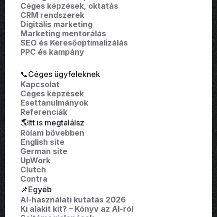
Céges képzések, oktatás
CRM rendszerek
Digitális marketing
Marketing mentorálás
SEO és Keresőoptimalizálás
PPC és kampány
📞Céges ügyfeleknek
Kapcsolat
Céges képzések
Esettanulmányok
Referenciák
🌎Itt is megtalálsz
Rólam bővebben
English site
German site
UpWork
Clutch
Contra
📌Egyéb
AI-használati kutatás 2026
Ki alakit kit? – Könyv az AI-ról