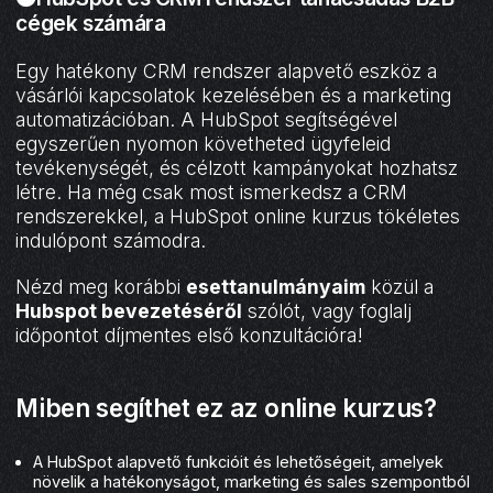
cégek számára
Egy hatékony CRM rendszer alapvető eszköz a
vásárlói kapcsolatok kezelésében és a marketing
automatizációban. A HubSpot segítségével
egyszerűen nyomon követheted ügyfeleid
tevékenységét, és célzott kampányokat hozhatsz
létre. Ha még csak most ismerkedsz a CRM
rendszerekkel, a HubSpot online kurzus tökéletes
indulópont számodra.
Nézd meg korábbi
esettanulmányaim
közül a
Hubspot bevezetéséről
szólót, vagy foglalj
időpontot díjmentes első konzultációra!
Miben segíthet ez az online kurzus?
A HubSpot alapvető funkcióit és lehetőségeit, amelyek
növelik a hatékonyságot, marketing és sales szempontból