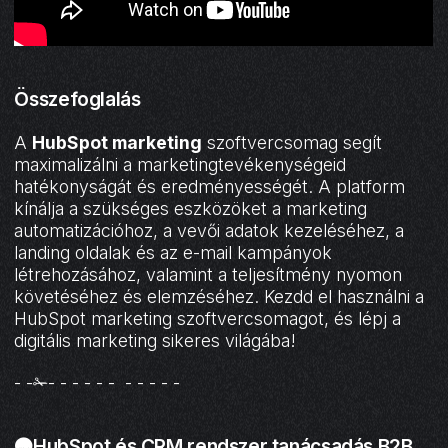
Összefoglalás
A
HubSpot marketing
szoftvercsomag segít
maximalizálni a marketingtevékenységeid
hatékonyságát és eredményességét. A platform
kínálja a szükséges eszközöket a marketing
automatizációhoz, a vevői adatok kezeléséhez, a
landing oldalak és az e-mail kampányok
létrehozásához, valamint a teljesítmény nyomon
követéséhez és elemzéséhez. Kezdd el használni a
HubSpot marketing szoftvercsomagot, és lépj a
digitális marketing sikeres világába!
- -✁- - - - - - - - - - -
🟠HubSpot és CRM rendszer tanácsadás B2B