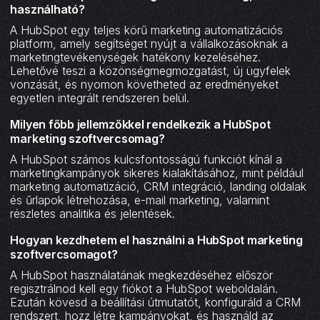
használható?
A HubSpot egy teljes körű marketing automatizációs
platform, amely segítséget nyújt a vállalkozásoknak a
marketingtevékenységek hatékony kezeléséhez.
Lehetővé teszi a közönségmegmozgatást, új ügyfelek
vonzását, és nyomon követheted az eredményeket
egyetlen integrált rendszeren belül.
Milyen főbb jellemzőkkel rendelkezik a HubSpot
marketing szoftvercsomag?
A HubSpot számos kulcsfontosságú funkciót kínál a
marketingkampányok sikeres kialakításához, mint például
marketing automatizáció, CRM integráció, landing oldalak
és űrlapok létrehozása, e-mail marketing, valamint
részletes analitika és jelentések.
Hogyan kezdhetem el használni a HubSpot marketing
szoftvercsomagot?
A HubSpot használatának megkezdéséhez először
regisztrálnod kell egy fiókot a HubSpot weboldalán.
Ezután kövesd a beállítási útmutatót, konfiguráld a CRM
rendszert, hozz létre kampányokat, és használd az