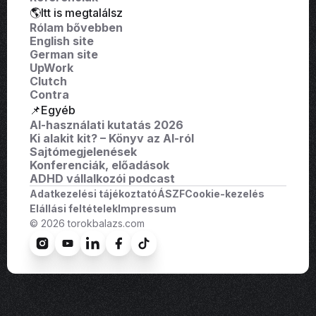
🌎Itt is megtalálsz
Rólam bővebben
English site
German site
UpWork
Clutch
Contra
📌Egyéb
AI-használati kutatás 2026
Ki alakit kit? – Könyv az AI-ról
Sajtómegjelenések
Konferenciák, előadások
ADHD vállalkozói podcast
Adatkezelési tájékoztató
ÁSZF
Cookie-kezelés
Elállási feltételek
Impressum
© 2026 torokbalazs.com