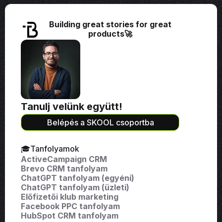
Building great stories for great
products🚀
Tanulj velünk együtt!
Belépés a SKOOL csoportba
🎓Tanfolyamok
ActiveCampaign CRM
Brevo CRM tanfolyam
ChatGPT tanfolyam (egyéni)
ChatGPT tanfolyam (üzleti)
Előfizetői klub marketing
Facebook PPC tanfolyam
HubSpot CRM tanfolyam