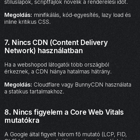
stíluslapok, scriptfájlok növelik a renderelési időt.
Megoldás:
minifikálás, kód-egyesítés, lazy load és
inline kritikus CSS.
7.
Nincs CDN (Content Delivery
Network) használatban
Ha a webshopod látogatói több országból
érkeznek, a CDN hiánya hatalmas hátrány.
Megoldás:
Cloudflare vagy BunnyCDN használata
a statikus tartalmakhoz.
8.
Nincs figyelem a Core Web Vitals
mutatókra
A Google által figyelt három fő mutató (LCP, FID,