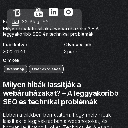
>>
>>
Főoldal
Blog
Milyen hibák lassítják a webáruházakat? – A
leggyakoribb SEO és technikai problémák
Publikálva:
Olvasási idő:
2025-11-26
3
perc
Címkék:
Webshop
User exprience
Milyen hibák lassítják a
webáruházakat? – A leggyakoribb
SEO és technikai problémák
Ebben a cikkben bemutatom, hogy mely hibák
lassítják le leggyakrabban a webshopokat, és
hogyan javíthatod ki őket. Technikai és AI-alapú