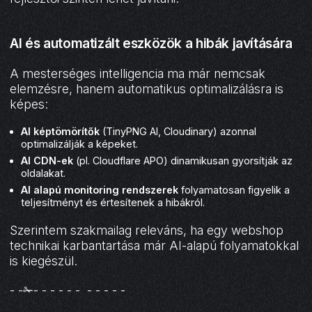
AI és automatizált eszközök a hibák javítására
A mesterséges intelligencia ma már nemcsak
elemzésre, hanem automatikus optimalizálásra is
képes:
AI képtömörítők
(TinyPNG AI, Cloudinary) azonnal
optimalizálják a képeket.
AI CDN-ek
(pl. Cloudflare APO) dinamikusan gyorsítják az
oldalakat.
AI alapú monitoring rendszerek
folyamatosan figyelik a
teljesítményt és értesítenek a hibákról.
Szerintem szakmailag releváns, ha egy webshop
technikai karbantartása már AI-alapú folyamatokkal
is kiegészül.
- -✁- - - - - - - - - - -