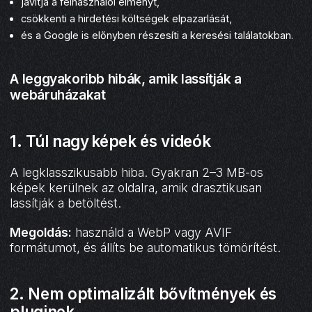
javítja a felhasználói élményt,
csökkenti a hirdetési költségek elpazarlását,
és a Google is előnyben részesíti a keresési találatokban.
A leggyakoribb hibák, amik lassítják a
webáruházakat
1.
Túl nagy
képek és videók
A legklasszikusabb hiba. Gyakran 2–3 MB-os
képek kerülnek az oldalra, amik drasztikusan
lassítják a betöltést.
Megoldás:
használd a WebP vagy AVIF
formátumot, és állíts be automatikus tömörítést.
2.
Nem optimalizált bővítmények és
pluginek