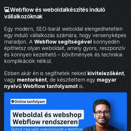
💻Webflow és weboldalkészítés induló
vállalkozóknak
Egy modern, SEO-barát weboldal elengedhetetlen
egy induló vállalkozás számára, hogy versenyképes
maradjon. A
Webflow segítségével
könnyedén
építhetsz olyan weboldalt, amely gyors, reszponzív
és könnyen kezelhető – bővítmények és technikai
komplikációk nélkül.
Ebben akár én is segíthetek neked
kivitelezőként
,
vagy
mentorként
, de készítettem egy
magyar
nyelvű Webflow tanfolyamot
is.