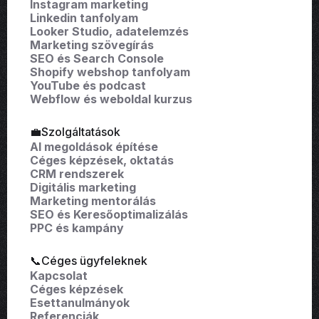
Instagram marketing
Linkedin tanfolyam
Looker Studio, adatelemzés
Marketing szövegírás
SEO és Search Console
Shopify webshop tanfolyam
YouTube és podcast
Webflow és weboldal kurzus
💼Szolgáltatások
AI megoldások építése
Céges képzések, oktatás
CRM rendszerek
Digitális marketing
Marketing mentorálás
SEO és Keresőoptimalizálás
PPC és kampány
📞Céges ügyfeleknek
Kapcsolat
Céges képzések
Esettanulmányok
Referenciák