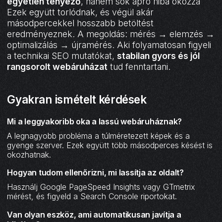
egyetlen tényező
, hanem sok apró hiba okozza
Ezek együtt torlódnak, és végül akár
másodpercekkel hosszabb betöltést
eredményeznek. A megoldás: mérés → elemzés →
optimalizálás → újramérés. Aki folyamatosan figyeli
a technikai SEO mutatókat,
stabilan gyors és jól
rangsorolt webáruházat
tud fenntartani.
Gyakran ismételt kérdések
Mi a leggyakoribb oka a lassú webáruháznak?
A legnagyobb probléma a túlméretezett képek és a
gyenge szerver. Ezek együtt több másodperces késést is
okozhatnak.
Hogyan tudom ellenőrizni, mi lassítja az oldalt?
Használj Google PageSpeed Insights vagy GTmetrix
mérést, és figyeld a Search Console riportokat.
Van olyan eszköz, ami automatikusan javítja a