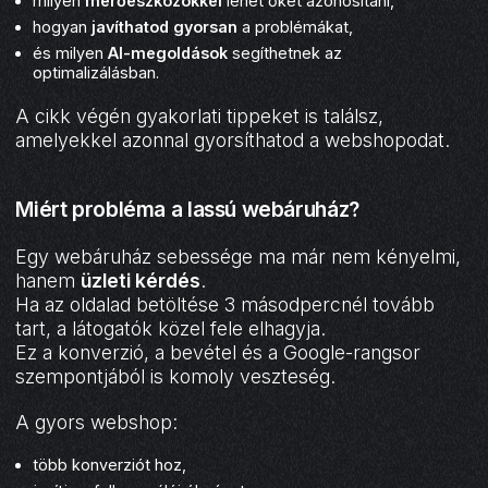
milyen
mérőeszközökkel
lehet őket azonosítani,
hogyan
javíthatod gyorsan
a problémákat,
és milyen
AI-megoldások
segíthetnek az
optimalizálásban.
A cikk végén gyakorlati tippeket is találsz,
amelyekkel azonnal gyorsíthatod a webshopodat.
Miért probléma a lassú webáruház?
Egy webáruház sebessége ma már nem kényelmi,
hanem
üzleti kérdés
.
Ha az oldalad betöltése 3 másodpercnél tovább
tart, a látogatók közel fele elhagyja.
Ez a konverzió, a bevétel és a Google-rangsor
szempontjából is komoly veszteség.
A gyors webshop:
több konverziót hoz,