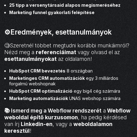
25 tipp a versenytársaid alapos megismeréséhez
Marketing funnel gyakorlati felépítése
⚙️Eredmények, esettanulmányok
🧐Szeretnél többet megtudni korábbi munkáimról?
Nézd meg a
referenciáimat
vagy olvasd el az
esettanulmányokat
az oldalamon!
HubSpot CRM bevezetés
8 országban
Marketinges CRM automatizációk
egy 3 milliárdos
forgalmú webshopnak
HubSpot CRM optimalizáció
egy big4 cég számára
Marketing automatizációk
UNAS webshop számára
📚 Ismerd meg a Webflow rendszerét
a
Webflow
weboldal építő kurzusomon
, ha pedig kérdésed
van írj
Linkedin-en
, vagy a
weboldalamon
keresztül
!