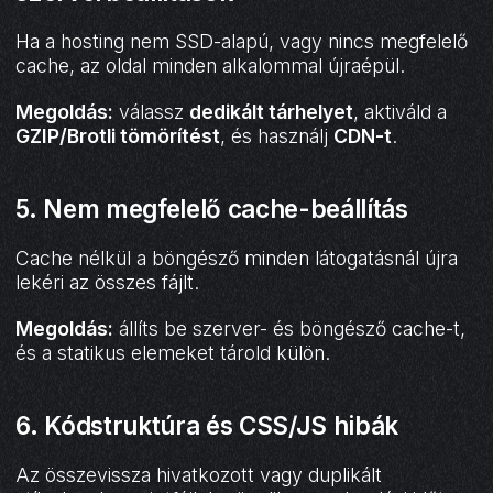
Ha a hosting nem SSD-alapú, vagy nincs megfelelő
cache, az oldal minden alkalommal újraépül.
Megoldás:
válassz
dedikált tárhelyet
, aktiváld a
GZIP/Brotli tömörítést
, és használj
CDN-t
.
5.
Nem megfelelő cache-beállítás
Cache nélkül a böngésző minden látogatásnál újra
lekéri az összes fájlt.
Megoldás:
állíts be szerver- és böngésző cache-t,
és a statikus elemeket tárold külön.
6.
Kódstruktúra és CSS/JS hibák
Az összevissza hivatkozott vagy duplikált