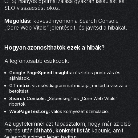
CLS) hiányos optimalizálása gyakran lassulást és
SEO visszaesést okoz.
Megoldás:
kövesd nyomon a Search Console
„Core Web Vitals” jelentéseit, és javítsd a hibákat.
Hogyan azonosíthatók ezek a hibák?
A legfontosabb eszközök:
Google PageSpeed Insights:
részletes pontozás és
ajánlások.
GTmetrix:
vízesésdiagrammal mutatja, mi tartja vissza a
betöltést.
Search Console:
„Sebesség” és „Core Web Vitals”
riportok.
WebPageTest.org:
valós környezet szimuláció.
Az ügyfeleimnél azt tapasztalom, hogy már az első
mérés után
látható, konkrét listát
kapunk, amit
fejlesztői szinten lehet javítani.