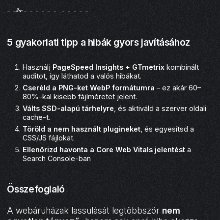
- -✁- - - - - - - - - - -
5 gyakorlati tipp a hibák gyors javításához
Használj
PageSpeed Insights + GTmetrix
kombinált
auditot, így láthatod a valós hibákat.
Cseréld a PNG-ket WebP formátumra
– ez akár 60–
80%-kal kisebb fájlméretet jelent.
Válts SSD-alapú tárhelyre
, és aktiváld a szerver oldali
cache-t.
Töröld a nem használt plugineket
, és egyesítsd a
CSS/JS fájlokat.
Ellenőrizd havonta a Core Web Vitals jelentést
a
Search Console-ban
Összefoglaló
A webáruházak lassulását legtöbbször
nem