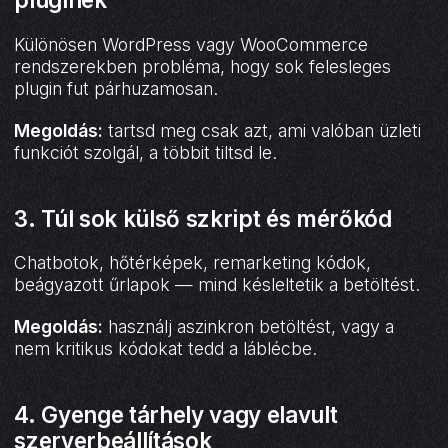
Különösen WordPress vagy WooCommerce
rendszerekben probléma, hogy sok felesleges
plugin fut párhuzamosan.
Megoldás:
tartsd meg csak azt, ami valóban üzleti
funkciót szolgál, a többit tiltsd le.
3.
Túl sok külső szkript és mérőkód
Chatbotok, hőtérképek, remarketing kódok,
beágyazott űrlapok — mind késleltetik a betöltést.
Megoldás:
használj aszinkron betöltést, vagy a
nem kritikus kódokat tedd a láblécbe.
4.
Gyenge tárhely vagy elavult
szerverbeállítások