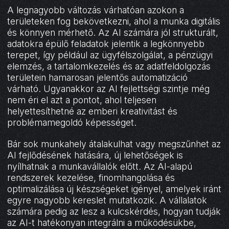
A legnagyobb változás várhatóan azokon a
területeken fog bekövetkezni, ahol a munka digitális
és könnyen mérhető. Az AI számára jól strukturált,
adatokra épülő feladatok jelentik a legkönnyebb
terepet, így például az ügyfélszolgálat, a pénzügyi
elemzés, a tartalomkezelés és az adatfeldolgozás
területein hamarosan jelentős automatizáció
várható. Ugyanakkor az AI fejlettségi szintje még
nem éri el azt a pontot, ahol teljesen
helyettesíthetné az emberi kreativitást és
problémamegoldó képességet.
Bár sok munkahely átalakulhat vagy megszűnhet az
AI fejlődésének hatására, új lehetőségek is
nyílhatnak a munkavállalók előtt. Az AI-alapú
rendszerek kezelése, finomhangolása és
optimalizálása új készségeket igényel, amelyek iránt
egyre nagyobb kereslet mutatkozik. A vállalatok
számára pedig az lesz a kulcskérdés, hogyan tudják
az AI-t hatékonyan integrálni a működésükbe,