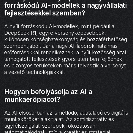
forráskódú AI-modellek a nagyvállalati
fejlesztésekkel szemben?
A nyílt forráskódú AI-modellek, mint például a
DeepSeek R1, egyre versenyképesebbek,
különösen költséghatékonyság és hozzáférhetőség
szempontjából. Bár a nagy AI-laborok hatalmas
erőforrásokkal rendelkeznek, a nyílt közösség által
támogatott fejlesztések gyors ütemben fejlődnek,
és bizonyos területeken máris felveszik a versenyt
a vezető technológiákkal.
Hogyan befolyásolja az AI a
munkaerőpiacot?
Az AI elsősorban az ismétlődő, adatalapú és digitális
munkaköröket alakítja át. Az adminisztratív és
ügyfélszolgálati szerepek fokozatosan
automatizálódnak, míg a kreatív és stratégiai