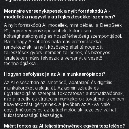
Mennyire versenyképesek a nyílt forráskódú AI-
modellek a nagyvállalati fejlesztésekkel szemben?
A nyílt forráskódú AI-modellek, mint például a DeepSeek
R1, egyre versenyképesebbek, különösen
költséghatékonyság és hozzáférhetőség szempontjából.
Bár a nagy AI-laborok hatalmas erőforrásokkal
rendelkeznek, a nyílt közösség által támogatott
fejlesztések gyors ütemben fejlődnek, és bizonyos
területeken máris felveszik a versenyt a vezető
technológiákkal.
Hogyan befolyásolja az AI a munkaerőpiacot?
Az AI elsősorban az ismétlődő, adatalapú és digitális
munkaköröket alakítja át. Az adminisztratív és
ügyfélszolgálati szerepek fokozatosan automatizálódnak,
míg a kreatív és stratégiai munkakörök továbbra is emberi
beavatkozást igényelnek. A jövőben az AI-val való
együttműködés és az új technológiák kezelése válhat
kulcsfontosságú készséggé.
Miért fontos az AI teljesítményének egyéni tesztelése?