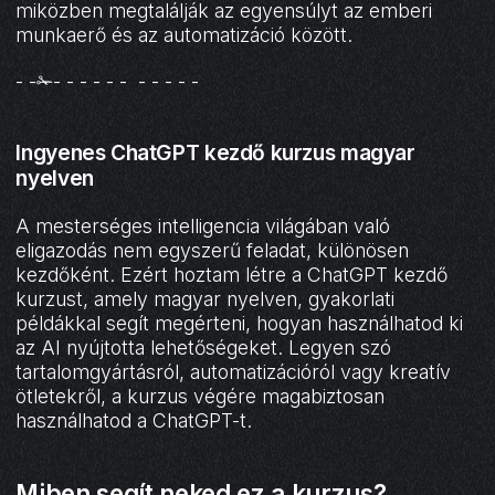
miközben megtalálják az egyensúlyt az emberi
munkaerő és az automatizáció között.
- -✁- - - - - - - - - - -
Ingyenes ChatGPT kezdő kurzus magyar
nyelven
A mesterséges intelligencia világában való
eligazodás nem egyszerű feladat, különösen
kezdőként. Ezért hoztam létre a ChatGPT kezdő
kurzust, amely magyar nyelven, gyakorlati
példákkal segít megérteni, hogyan használhatod ki
az AI nyújtotta lehetőségeket. Legyen szó
tartalomgyártásról, automatizációról vagy kreatív
ötletekről, a kurzus végére magabiztosan
használhatod a ChatGPT-t.
Miben segít neked ez a kurzus?