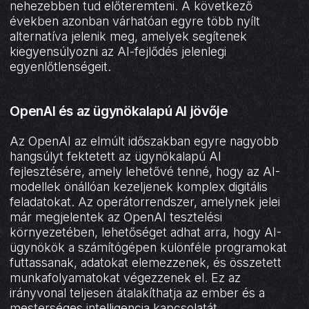
nehezebben tud előteremteni. A következő
években azonban várhatóan egyre több nyílt
alternatíva jelenik meg, amelyek segítenek
kiegyensúlyozni az AI-fejlődés jelenlegi
egyenlőtlenségeit.
OpenAI és az ügynökalapú AI jövője
Az OpenAI az elmúlt időszakban egyre nagyobb
hangsúlyt fektetett az ügynökalapú AI
fejlesztésére, amely lehetővé tenné, hogy az AI-
modellek önállóan kezeljenek komplex digitális
feladatokat. Az operátorrendszer, amelynek jelei
már megjelentek az OpenAI tesztelési
környezetében, lehetőséget adhat arra, hogy AI-
ügynökök a számítógépen különféle programokat
futtassanak, adatokat elemezzenek, és összetett
munkafolyamatokat végezzenek el. Ez az
irányvonal teljesen átalakíthatja az ember és a
mesterséges intelligencia kapcsolatát.