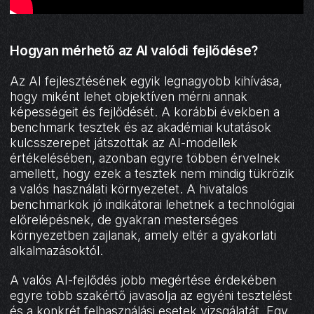
Hogyan mérhető az AI valódi fejlődése?
Az AI fejlesztésének egyik legnagyobb kihívása,
hogy miként lehet objektíven mérni annak
képességeit és fejlődését. A korábbi években a
benchmark tesztek és az akadémiai kutatások
kulcsszerepet játszottak az AI-modellek
értékelésében, azonban egyre többen érvelnek
amellett, hogy ezek a tesztek nem mindig tükrözik
a valós használati környezetet. A hivatalos
benchmarkok jó indikátorai lehetnek a technológiai
előrelépésnek, de gyakran mesterséges
környezetben zajlanak, amely eltér a gyakorlati
alkalmazásoktól.
A valós AI-fejlődés jobb megértése érdekében
egyre több szakértő javasolja az egyéni tesztelést
és a konkrét felhasználási esetek vizsgálatát. Egy