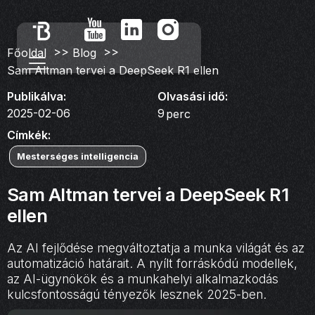
>>
>>
Főoldal
Blog
Sam Altman tervei a DeepSeek R1 ellen
Publikálva:
Olvasási idő:
2025-02-06
9
perc
Címkék:
Mesterséges intelligencia
Sam Altman tervei a DeepSeek R1
ellen
Az AI fejlődése megváltoztatja a munka világát és az
automatizáció határait. A nyílt forráskódú modellek,
az AI-ügynökök és a munkahelyi alkalmazkodás
kulcsfontosságú tényezők lesznek 2025-ben.