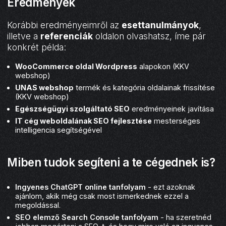
Eredmények
Korábbi eredményeimről az
esettanulmányok
,
illetve a
referenciák
oldalon olvashatsz, íme pár
konkrét példa:
WooCommerce oldal Wordpress
alapokon (KKV
webshop)
UNAS webshop
termék és kategória oldalainak frissítése
(KKV webshop)
Egészségügyi szolgáltató SEO
eredményeinek javítása
IT cég weboldalának SEO fejlesztése
mesterséges
intelligencia segítségével
Miben tudok segíteni a te cégednek is?
Ingyenes ChatGPT online tanfolyam
- ezt azoknak
ajánlom, akik még csak most ismerkednek ezzel a
megoldással.
SEO elemző Search Console tanfolyam
- ha szeretnéd