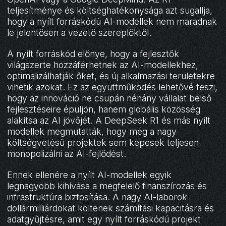
teljesítménye és költséghatékonysága azt sugallja,
hogy a nyílt forráskódú AI-modellek nem maradnak
le jelentősen a vezető szereplőktől.
A nyílt forráskód előnye, hogy a fejlesztők
világszerte hozzáférhetnek az AI-modellekhez,
optimalizálhatják őket, és új alkalmazási területekre
vihetik azokat. Ez az együttműködés lehetővé teszi,
hogy az innováció ne csupán néhány vállalat belső
fejlesztéseire épüljön, hanem globális közösség
alakítsa az AI jövőjét. A DeepSeek R1 és más nyílt
modellek megmutatták, hogy még a nagy
költségvetésű projektek sem képesek teljesen
monopolizálni az AI-fejlődést.
Ennek ellenére a nyílt AI-modellek egyik
legnagyobb kihívása a megfelelő finanszírozás és
infrastruktúra biztosítása. A nagy AI-laborok
dollármilliárdokat költenek számítási kapacitásra és
adatgyűjtésre, amit egy nyílt forráskódú projekt