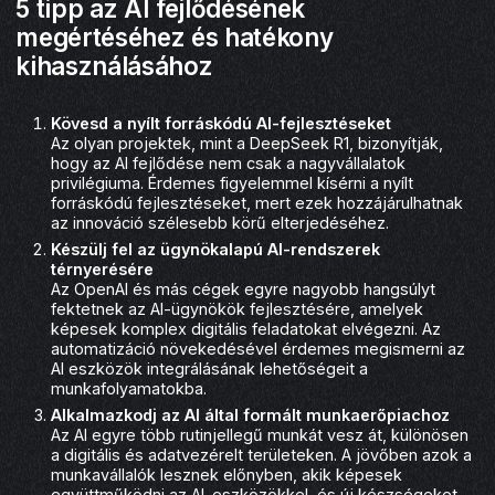
5 tipp az AI fejlődésének
megértéséhez és hatékony
kihasználásához
Kövesd a nyílt forráskódú AI-fejlesztéseket
Az olyan projektek, mint a DeepSeek R1, bizonyítják,
hogy az AI fejlődése nem csak a nagyvállalatok
privilégiuma. Érdemes figyelemmel kísérni a nyílt
forráskódú fejlesztéseket, mert ezek hozzájárulhatnak
az innováció szélesebb körű elterjedéséhez.
Készülj fel az ügynökalapú AI-rendszerek
térnyerésére
Az OpenAI és más cégek egyre nagyobb hangsúlyt
fektetnek az AI-ügynökök fejlesztésére, amelyek
képesek komplex digitális feladatokat elvégezni. Az
automatizáció növekedésével érdemes megismerni az
AI eszközök integrálásának lehetőségeit a
munkafolyamatokba.
Alkalmazkodj az AI által formált munkaerőpiachoz
Az AI egyre több rutinjellegű munkát vesz át, különösen
a digitális és adatvezérelt területeken. A jövőben azok a
munkavállalók lesznek előnyben, akik képesek
együttműködni az AI-eszközökkel, és új készségeket