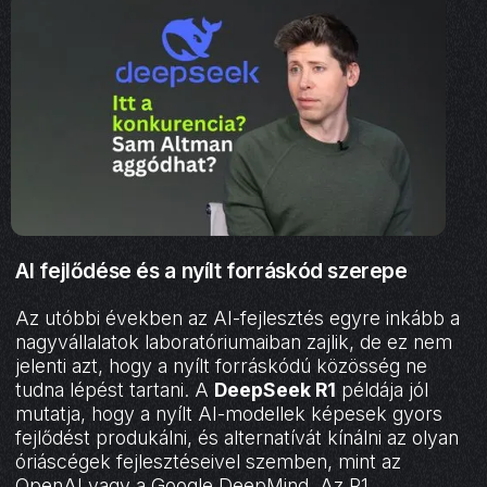
AI fejlődése és a nyílt forráskód szerepe
Az utóbbi években az AI-fejlesztés egyre inkább a
nagyvállalatok laboratóriumaiban zajlik, de ez nem
jelenti azt, hogy a nyílt forráskódú közösség ne
tudna lépést tartani. A
DeepSeek R1
példája jól
mutatja, hogy a nyílt AI-modellek képesek gyors
fejlődést produkálni, és alternatívát kínálni az olyan
óriáscégek fejlesztéseivel szemben, mint az
OpenAI vagy a Google DeepMind. Az R1