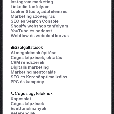
Instagram marketing
Linkedin tanfolyam
Looker Studio, adatelemzés
Marketing szövegírás
SEO és Search Console
Shopify webshop tanfolyam
YouTube és podcast
Webflow és weboldal kurzus
💼Szolgáltatások
AI megoldások építése
Céges képzések, oktatás
CRM rendszerek
Digitális marketing
Marketing mentorálás
SEO és Keresőoptimalizálás
PPC és kampány
📞Céges ügyfeleknek
Kapcsolat
Céges képzések
Esettanulmányok
Referenciák