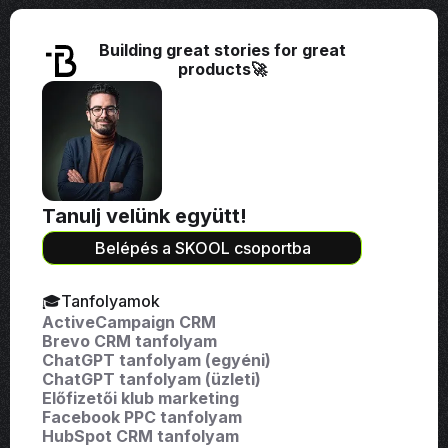
Building great stories for great
products🚀
Tanulj velünk együtt!
Belépés a SKOOL csoportba
🎓Tanfolyamok
ActiveCampaign CRM
Brevo CRM tanfolyam
ChatGPT tanfolyam (egyéni)
ChatGPT tanfolyam (üzleti)
Előfizetői klub marketing
Facebook PPC tanfolyam
HubSpot CRM tanfolyam