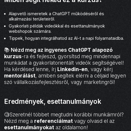
Alapvető ismeretek a ChatGPT működéséről és
alkalmazási területeiről.
Gyakorlati példák videókkal és esettanulmányok
webshopok számára.
Tippek, hogyan integrálhatod az AI-t a napi folyamataidba.
📚
Nézd meg az ingyenes
ChatGPT alapozó
kurzus
-ra és fejleszd, gyorsítsd meg mindennapi
munkádat a gyakorlatorientált videók segítségével!
Ha kérdésed lenne, írj
Linkedin-en
, vagy kérj
mentorálást
, amiben segítek elérni a céljaid legyen
szó vállalkozásfejlesztésről, vagy marketingről!
Eredmények, esettanulmányok
🧐Szeretnél többet megtudni korábbi munkáimról?
Nézd meg a
referenciáimat
vagy olvasd el az
esettanulmányokat
az oldalamon!