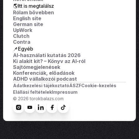
🌎Itt is megtalálsz
Rólam bővebben
English site
German site
UpWork
Clutch
Contra
📌Egyéb
AI-használati kutatás 2026
Ki alakit kit? – Könyv az AI-ról
Sajtómegjelenések
Konferenciák, előadások
ADHD vállalkozói podcast
Adatkezelési tájékoztató
ÁSZF
Cookie-kezelés
Elállási feltételek
Impressum
© 2026 torokbalazs.com