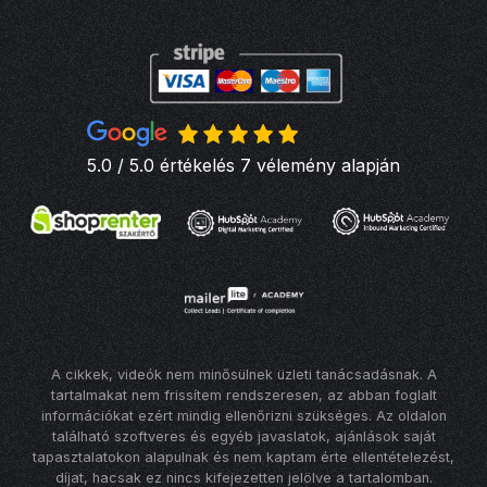
5.0 / 5.0 értékelés 7 vélemény alapján
A cikkek, videók nem minősülnek üzleti tanácsadásnak. A
tartalmakat nem frissítem rendszeresen, az abban foglalt
információkat ezért mindig ellenőrizni szükséges. Az oldalon
található szoftveres és egyéb javaslatok, ajánlások saját
tapasztalatokon alapulnak és nem kaptam érte ellentételezést,
díjat, hacsak ez nincs kifejezetten jelölve a tartalomban.