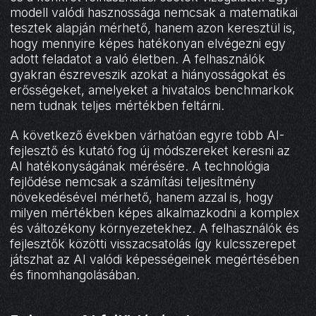
modell valódi hasznossága nemcsak a matematikai
tesztek alapján mérhető, hanem azon keresztül is,
hogy mennyire képes hatékonyan elvégezni egy
adott feladatot a való életben. A felhasználók
gyakran észreveszik azokat a hiányosságokat és
erősségeket, amelyeket a hivatalos benchmarkok
nem tudnak teljes mértékben feltárni.
A következő években várhatóan egyre több AI-
fejlesztő és kutató fog új módszereket keresni az
AI hatékonyságának mérésére. A technológia
fejlődése nemcsak a számítási teljesítmény
növekedésével mérhető, hanem azzal is, hogy
milyen mértékben képes alkalmazkodni a komplex
és változékony környezetekhez. A felhasználók és
fejlesztők közötti visszacsatolás így kulcsszerepet
játszhat az AI valódi képességeinek megértésében
és finomhangolásában.