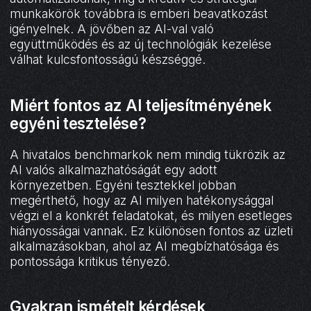
munkakörök továbbra is emberi beavatkozást
igényelnek. A jövőben az AI-val való
együttműködés és az új technológiák kezelése
válhat kulcsfontosságú készséggé.
Miért fontos az AI teljesítményének
egyéni tesztelése?
A hivatalos benchmarkok nem mindig tükrözik az
AI valós alkalmazhatóságát egy adott
környezetben. Egyéni tesztekkel jobban
megérthető, hogy az AI milyen hatékonysággal
végzi el a konkrét feladatokat, és milyen esetleges
hiányosságai vannak. Ez különösen fontos az üzleti
alkalmazásokban, ahol az AI megbízhatósága és
pontossága kritikus tényező.
Gyakran ismételt kérdések