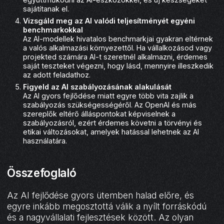
sajátítanak el.
Vizsgáld meg az AI valódi teljesítményét egyéni
benchmarkokkal
Az AI-modellek hivatalos benchmarkjai gyakran eltérnek
a valós alkalmazási környezettől. Ha vállalkozásod vagy
projekted számára AI-t szeretnél alkalmazni, érdemes
saját teszteket végezni, hogy lásd, mennyire illeszkedik
az adott feladathoz.
Figyeld az AI szabályozásának alakulását
Az AI gyors fejlődése miatt egyre több vita zajlik a
szabályozás szükségességéről. Az OpenAI és más
szereplők eltérő álláspontokat képviselnek a
szabályozásról, ezért érdemes követni a törvényi és
etikai változásokat, amelyek hatással lehetnek az AI
használatára.
Összefoglaló
Az AI fejlődése gyors ütemben halad előre, és
egyre inkább megosztottá válik a nyílt forráskódú
és a nagyvállalati fejlesztések között. Az olyan