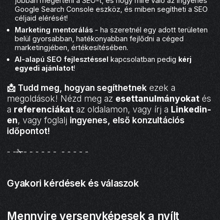
jobban megérteni a SEO-t, és hogy mire való az ingyenes
Google Search Console eszköz, és miben segítheti a SEO
céljaid elérését!
Marketing mentorálás
- ha szeretnél egy adott területen
belül gyorsabban, hatékonyabban fejlődni a céged
marketingjében, értékesítésében.
AI-alapú SEO fejlesztéssel
kapcsolatban pedig
kérj
egyedi ajánlatot
!
📩 Tudd meg, hogyan segíthetnek
ezek a
megoldások! Nézd meg az
esettanulmányokat
és
a
referenciákat
az oldalamon, vagy írj a
Linkedin-
en
, vagy foglalj
ingyenes, első
konzultációs
időpontot
!
- -✁- - - - - - - - - - -
Gyakori kérdések és válaszok
Mennyire versenyképesek a nyílt