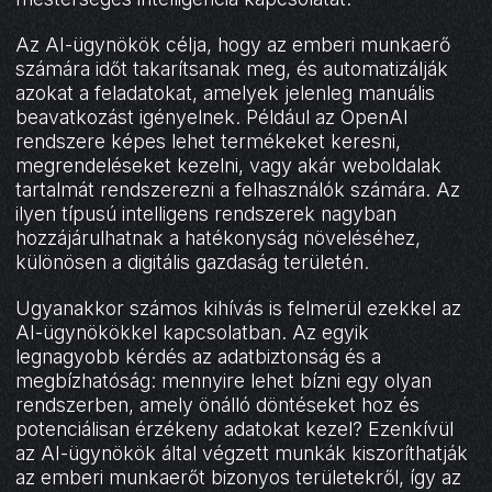
Az AI-ügynökök célja, hogy az emberi munkaerő
számára időt takarítsanak meg, és automatizálják
azokat a feladatokat, amelyek jelenleg manuális
beavatkozást igényelnek. Például az OpenAI
rendszere képes lehet termékeket keresni,
megrendeléseket kezelni, vagy akár weboldalak
tartalmát rendszerezni a felhasználók számára. Az
ilyen típusú intelligens rendszerek nagyban
hozzájárulhatnak a hatékonyság növeléséhez,
különösen a digitális gazdaság területén.
Ugyanakkor számos kihívás is felmerül ezekkel az
AI-ügynökökkel kapcsolatban. Az egyik
legnagyobb kérdés az adatbiztonság és a
megbízhatóság: mennyire lehet bízni egy olyan
rendszerben, amely önálló döntéseket hoz és
potenciálisan érzékeny adatokat kezel? Ezenkívül
az AI-ügynökök által végzett munkák kiszoríthatják
az emberi munkaerőt bizonyos területekről, így az