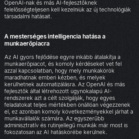
OpenAI-nak és más AI-fejlesztőknek
felelősségteljesen kell kezelniük az új technológiák
társadalmi hatásait.
A mesterséges intelligencia hatása a
munkaerőpiacra
Az AI gyors fejlődése egyre inkább átalakítja a
munkaerőpiacot, és komoly kérdéseket vet fel
azzal kapcsolatban, hogy mely munkakörök
maradhatnak emberi kézben, és melyek
kerülhetnek automatizálásra. Az OpenAI és más
fejlesztők által létrehozott ügynökalapú AI-
rendszerek azt a célt szolgálják, hogy egyes
feladatokat teljes mértékben önállóan végezzenek
el, ez azonban komoly következményekkel járhat a
munkavállalók számára. Az egyszerűbb
adminisztratív és rutinjellegű munkák már most is
fokozatosan az AI hatáskörébe kerülnek.