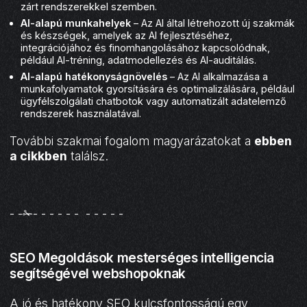
zárt rendszerekkel szemben.
AI-alapú munkahelyek
– Az AI által létrehozott új szakmák
és készségek, amelyek az AI fejlesztéséhez,
integrációjához és finomhangolásához kapcsolódnak,
például AI-tréning, adatmodellezés és AI-auditálás.
AI-alapú hatékonyságnövelés
– Az AI alkalmazása a
munkafolyamatok gyorsítására és optimalizálására, például
ügyfélszolgálati chatbotok vagy automatizált adatelemző
rendszerek használatával.
További szakmai fogalom magyarázatokat a
ebben
a cikkben
találsz.
- -✁- - - - - - - - - - -
SEO Megoldások mesterséges intelligencia
segítségével webshopoknak
A jó és hatékony SEO kulcsfontosságú egy