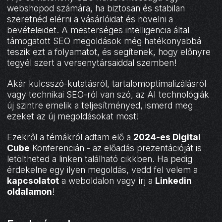
webshopod számára, ha biztosan és stabilan
szeretnéd elérni a vásárlóidat és növelni a
bevételeidet. A mesterséges intelligencia által
támogatott SEO megoldások még hatékonyabbá
teszik ezt a folyamatot, és segítenek, hogy előnyre
tegyél szert a versenytársaiddal szemben!
Akár kulcsszó-kutatásról, tartalomoptimalizálásról
vagy technikai SEO-ról van szó, az AI technológiák
új szintre emelik a teljesítményed, ismerd meg
ezeket az új megoldásokat most!
Ezekről a témákról adtam elő a
2024-es Digital
Cube
Konferencián - az előadás prezentációját is
letöltheted a linken található cikkben. Ha pedig
érdekelne egy ilyen megoldás, vedd fel velem a
kapcsolatot
a weboldalon vagy írj a
Linkedin
oldalamon
!