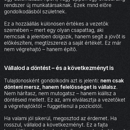
rendszer új munkatársaknak. Ezek mind előre
gondolkodásból születnek.
Ez a hozzáállás különösen értékes a vezetők
szemében – mert egy olyan csapattag, aki
nemcsak a jelenben dolgozik, hanem segít a jövőt is
előkészíteni, megtízszerezi a saját értékét. Ez már
nem végrehajtó – hanem építő.
Vállalod a döntést – és a következményt is
Tulajdonosként gondolkodni azt is jelenti:
nem csak
dönteni mersz, hanem felelősséget is vállalsz
.
Nem hárítasz, nem mutogatsz – hanem kiállsz a
döntéseid mellett. Ez az, ami elválasztja a vezetőket
a végrehajtóktól – függetlenül a pozíciótól.
Ha valami jól sikerül, megosztod az érdemet. Ha
rosszul, vállalod a következményt. Ez a fajta