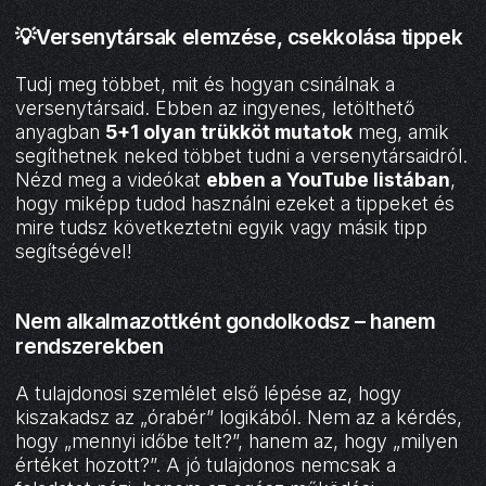
💡Versenytársak elemzése, csekkolása tippek
Tudj meg többet, mit és hogyan csinálnak a
versenytársaid. Ebben az ingyenes, letölthető
anyagban
5+1 olyan trükköt mutatok
meg, amik
segíthetnek neked többet tudni a versenytársaidról.
Nézd meg a videókat
ebben a YouTube listában
,
hogy miképp tudod használni ezeket a tippeket és
mire tudsz következtetni egyik vagy másik tipp
segítségével!
Nem alkalmazottként gondolkodsz – hanem
rendszerekben
A tulajdonosi szemlélet első lépése az, hogy
kiszakadsz az „órabér” logikából. Nem az a kérdés,
hogy „mennyi időbe telt?”, hanem az, hogy „milyen
értéket hozott?”. A jó tulajdonos nemcsak a