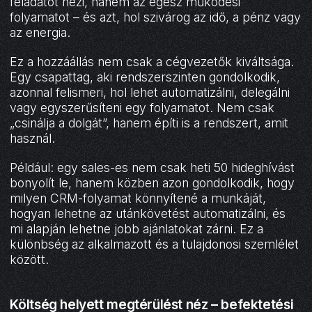
feladatot nézi, hanem az egész működési
folyamatot – és azt, hol szivárog az idő, a pénz vagy
az energia.
Ez a hozzáállás nem csak a cégvezetők kiváltsága.
Egy csapattag, aki rendszerszinten gondolkodik,
azonnal felismeri, hol lehet automatizálni, delegálni
vagy egyszerűsíteni egy folyamatot. Nem csak
„csinálja a dolgát”, hanem építi is a rendszert, amit
használ.
Például: egy sales-es nem csak heti 50 hideghívást
bonyolít le, hanem közben azon gondolkodik, hogy
milyen CRM-folyamat könnyítené a munkáját,
hogyan lehetne az utánkövetést automatizálni, és
mi alapján lehetne jobb ajánlatokat zárni. Ez a
különbség az alkalmazott és a tulajdonosi szemlélet
között.
Költség helyett megtérülést néz – befektetési