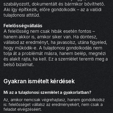
szabályozott, dokumentált és bármikor bővíthető.
Aki így építkezik, előre gondolkodik – az a valódi
tulajdonosi attitűd.
Felelősségvállalás
A felelősség nem csak hibák esetén fontos –
hanem akkor is, amikor siker van. Ha döntesz,
vállalod az eredményt, ha javasolsz, utána figyeled,
hogy működik-e. A tulajdonosi gondolkodás nem
tolja át a problémát másra, hanem belép, megnézi
és alakít rajta, ha kell. Ez a szemlélet teremti meg a
belső bizalmat.
Gyakran ismételt kérdések
Mi az a tulajdonosi szemlélet a gyakorlatban?
Az, amikor nemcsak végrehajtasz, hanem gondolkodsz
is: felelősséget vállalsz az eredményekért, nem csak a
feladat elvégzéséért.