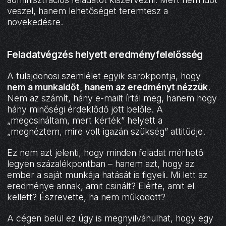
veszel, hanem lehetőséget teremtesz a
növekedésre.
Feladatvégzés helyett eredményfelelősség
A tulajdonosi szemlélet egyik sarokpontja, hogy
nem a munkaidőt, hanem az eredményt nézzük
.
Nem az számít, hány e-mailt írtál meg, hanem hogy
hány minőségi érdeklődő jött belőle. A
„megcsináltam, mert kérték” helyett a
„megnéztem, mire volt igazán szükség” attitűdje.
Ez nem azt jelenti, hogy minden feladat mérhető
legyen százalékpontban – hanem azt, hogy az
ember a saját munkája hatását is figyeli. Mi lett az
eredménye annak, amit csinált? Elérte, amit el
kellett? Észrevette, ha nem működött?
A cégen belül ez úgy is megnyilvánulhat, hogy egy