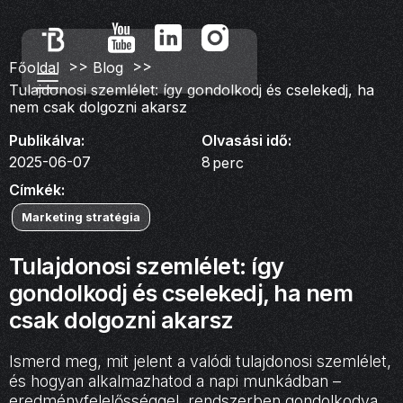
>>
>>
Főoldal
Blog
Tulajdonosi szemlélet: így gondolkodj és cselekedj, ha
nem csak dolgozni akarsz
Publikálva:
Olvasási idő:
2025-06-07
8
perc
Címkék:
Marketing stratégia
Tulajdonosi szemlélet: így
gondolkodj és cselekedj, ha nem
csak dolgozni akarsz
Ismerd meg, mit jelent a valódi tulajdonosi szemlélet,
és hogyan alkalmazhatod a napi munkádban –
eredményfelelősséggel, rendszerben gondolkodva.