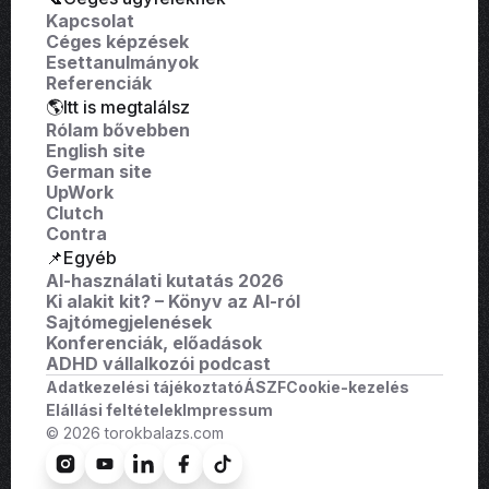
Kapcsolat
Céges képzések
Esettanulmányok
Referenciák
🌎Itt is megtalálsz
Rólam bővebben
English site
German site
UpWork
Clutch
Contra
📌Egyéb
AI-használati kutatás 2026
Ki alakit kit? – Könyv az AI-ról
Sajtómegjelenések
Konferenciák, előadások
ADHD vállalkozói podcast
Adatkezelési tájékoztató
ÁSZF
Cookie-kezelés
Elállási feltételek
Impressum
© 2026 torokbalazs.com