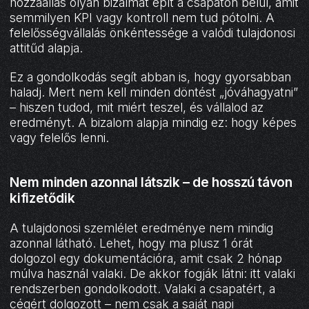
hozzáállás olyan bizalmat épít a csapaton belül, amit
semmilyen KPI vagy kontroll nem tud pótolni. A
felelősségvállalás önkéntessége a valódi tulajdonosi
attitűd alapja.
Ez a gondolkodás segít abban is, hogy gyorsabban
haladj. Mert nem kell minden döntést „jóváhagyatni”
– hiszen tudod, mit miért teszel, és vállalod az
eredményt. A bizalom alapja mindig ez: hogy képes
vagy felelős lenni.
Nem minden azonnal látszik – de hosszú távon
kifizetődik
A tulajdonosi szemlélet eredménye nem mindig
azonnal látható. Lehet, hogy ma plusz 1 órát
dolgozol egy dokumentációra, amit csak 2 hónap
múlva használ valaki. De akkor fogják látni: itt valaki
rendszerben gondolkodott. Valaki a csapatért, a
cégért dolgozott – nem csak a saját napi