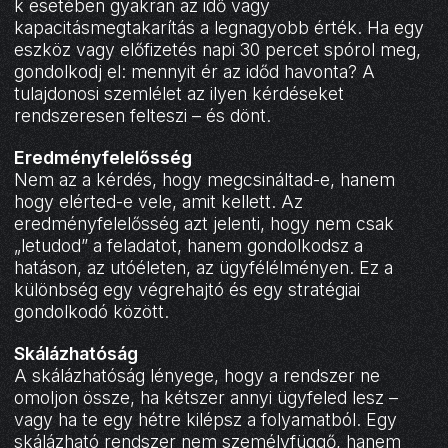
k esetében gyakran az idő vagy
kapacitásmegtakarítás a legnagyobb érték. Ha egy
eszköz vagy előfizetés napi 30 percet spórol meg,
gondolkodj el: mennyit ér az időd havonta? A
tulajdonosi szemlélet az ilyen kérdéseket
rendszeresen felteszi – és dönt.
Eredményfelelősség
Nem az a kérdés, hogy megcsináltad-e, hanem
hogy elérted-e vele, amit kellett. Az
eredményfelelősség azt jelenti, hogy nem csak
„letudod” a feladatot, hanem gondolkodsz a
hatáson, az utóéleten, az ügyfélélményen. Ez a
különbség egy végrehajtó és egy stratégiai
gondolkodó között.
Skálázhatóság
A skálázhatóság lényege, hogy a rendszer ne
omoljon össze, ha kétszer annyi ügyfeled lesz –
vagy ha te egy hétre kilépsz a folyamatból. Egy
skálázható rendszer nem személyfüggő, hanem