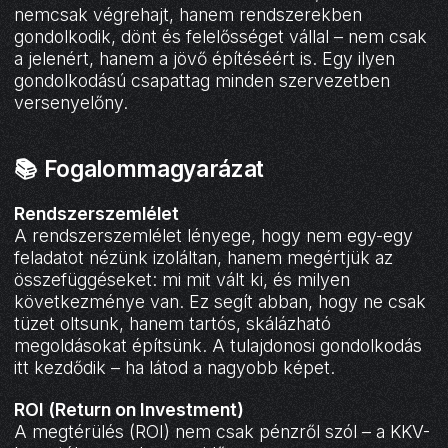
nemcsak végrehajt, hanem rendszerekben
gondolkodik, dönt és felelősséget vállal – nem csak
a jelenért, hanem a jövő építéséért is. Egy ilyen
gondolkodású csapattag minden szervezetben
versenyelőny.
📚 Fogalommagyarázat
Rendszerszemlélet
A rendszerszemlélet lényege, hogy nem egy-egy
feladatot nézünk izoláltan, hanem megértjük az
összefüggéseket: mi mit vált ki, és milyen
következménye van. Ez segít abban, hogy ne csak
tüzet oltsunk, hanem tartós, skálázható
megoldásokat építsünk. A tulajdonosi gondolkodás
itt kezdődik – ha látod a nagyobb képet.
ROI (Return on Investment)
A megtérülés (ROI) nem csak pénzről szól – a KKV-