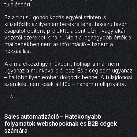
túléléséért.
Ez a típusú gondolkodás egyéni szinten is
kifizetődik: az ilyen emberekre lehet hosszú távon
csapatot építeni, projekttulajdont bízni, vagy akár
vezetői szerepet kínálni. Mert a legnagyobb érték a
mai cégekben nem az információ – hanem a
hozzáállás.
Aki ma elkezd így működni, holnapra már nem
ugyanaz a munkavállaló lesz. És a cég sem ugyanaz
– ha több ilyen ember dolgozik benne. A tulajdonosi
szemlélet nem csak attitűd – hanem multiplikátor.
- -✁- - - - - - - - - - -
Sales automatizáció – Hatékonyabb
folyamatok webshopoknak és B2B cégek
számára