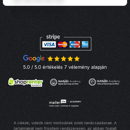
5.0 / 5.0 értékelés 7 vélemény alapján
A cikkek, videók nem minősülnek üzleti tanácsadásnak. A
tartalmakat nem frissítem rendszeresen, az abban foglalt