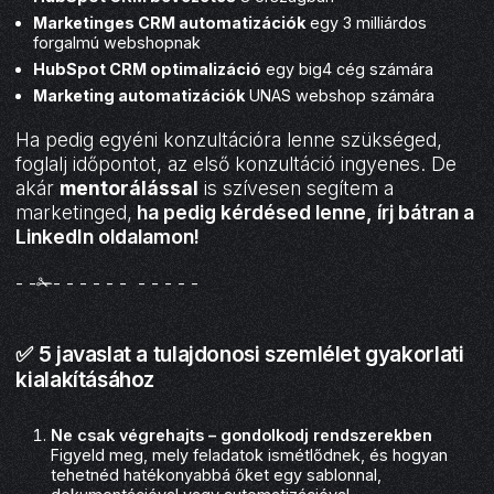
Marketinges CRM automatizációk
egy 3 milliárdos
forgalmú webshopnak
HubSpot CRM optimalizáció
egy big4 cég számára
Marketing automatizációk
UNAS webshop számára
Ha pedig egyéni konzultációra lenne szükséged,
foglalj időpontot, az első konzultáció ingyenes. De
akár
mentorálással
is szívesen segítem a
marketinged,
ha pedig kérdésed lenne, írj bátran a
LinkedIn oldalamon
!
- -✁- - - - - - - - - - -
✅ 5 javaslat a tulajdonosi szemlélet gyakorlati
kialakításához
Ne csak végrehajts – gondolkodj rendszerekben
Figyeld meg, mely feladatok ismétlődnek, és hogyan
tehetnéd hatékonyabbá őket egy sablonnal,