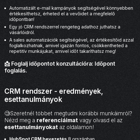
Automatizált e-mail kampányok segítségével könnyebben
értékesíthetsz, érheted el a vevőidet a megfelelő
időpontban!
Egy jó CRM rendszerrel rengeteg adathoz juthatsz a
vásárlóidról.
A sales automatizációk segítségével, az értékesítőid azzal
foglalkozhatnak, amivel igazán fontos, csökkentheted a
repetitív munkájukat, amivel időt takaríthatsz meg!
📩 Foglalj időpontot konzultációra:
Időpont
foglalás
.
CRM rendszer - eredmények,
esettanulmányok
🧐Szeretnél többet megtudni korábbi munkáimról?
Nézd meg a
referenciáimat
vagy olvasd el az
esettanulmányokat
az oldalamon!
HubSpot CRM bevezetés
8 országban