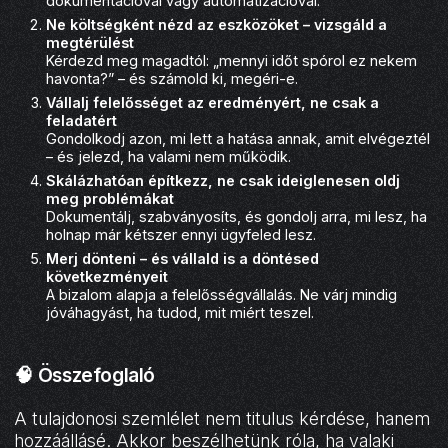
dokumentációval vagy automatizációval.
Ne költségként nézd az eszközöket – vizsgáld a
megtérülést
Kérdezd meg magadtól: „mennyi időt spórol ez nekem
havonta?” – és számold ki, megéri-e.
Vállalj felelősséget az eredményért, ne csak a
feladatért
Gondolkodj azon, mi lett a hatása annak, amit elvégeztél
– és jelezd, ha valami nem működik.
Skálázhatóan építkezz, ne csak ideiglenesen oldj
meg problémákat
Dokumentálj, szabványosíts, és gondolj arra, mi lesz, ha
holnap már kétszer ennyi ügyfeled lesz.
Merj dönteni – és vállald is a döntésed
következményeit
A bizalom alapja a felelősségvállalás. Ne várj mindig
jóváhagyást, ha tudod, mit miért teszel.
🧠 Összefoglaló
A tulajdonosi szemlélet nem titulus kérdése, hanem
hozzáállásé. Akkor beszélhetünk róla, ha valaki