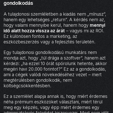
gondolkodás
A tulajdonosi szemléletben a kiadás nem „mínusz”,
hanem egy lehetséges „return”. A kérdés nem az,
hogy valami mennyibe kerül, hanem hogy
mennyi
idő alatt hozza vissza az árát
– vagyis mi az ROI.
Ez különösen fontos a marketing, az
eszközbeszerzés vagy a fejlesztés területén.
Egy tulajdonosi gondolkodású munkatárs nem
mondja azt, hogy „túl drága a szoftver”, hanem azt
kérdezi: „ha ezzel 10 órát spórolunk hetente, akkor
megéri havi 20.000 forintot?” Ez az a gondolkodás,
ami a cégek valódi növekedéséhez vezet – mert
megtérülésben gondolkodik, nem
költségcsökkentésben.
Ez a szemlélet alapja annak is, hogy miért érdemes
néha prémium eszközöket választani, miért térül
meg egy képzés, vagy épp miért érdemes egy
adminisztrációs feladatot kiszervezni. Mert nem időt