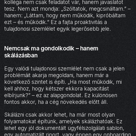
kolléga nem csak feladatot vár, hanem javaslatot
tesz. Nem azt mondja: „Szóltatok, megcsináltam.” –
hanem: „Láttam, hogy nem működik, kipróbáltam
ezt – és működik.” Ez a fajta proaktivitás a
tulajdonosi szemlélet egyik legerősebb jele.
Nemcsak ma gondolkodik – hanem
skálázásban
Egy valódi tulajdonosi szemlélet nem csak a jelen
problémáit akarja megoldani, hanem már a
következő szintet is építi. „Ha most működik, mi
kell ahhoz, hogy kétszer ekkora kapacitást
elbírjunk?” – ez az alapgondolat. Ez különösen
fontos akkor, ha a cég növekedés előtt áll.
Skálázni csak akkor lehet, ha már most olyan
folyamatokat építünk, amelyek skálázhatóak. Ez
lehet egy jól dokumentált ügyfélszolgálati sablon,
egy automatizált riport, vagy éppen egy onboarding