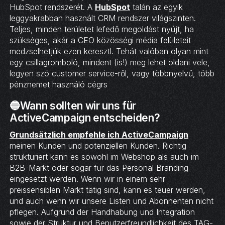
HubSpot rendszerét. A
HubSpot
talán az egyik
leggyakrabban használt CRM rendszer
világszinten.
Teljes, minden területet lefedő megoldást nyújt, ha
szükséges, akár a CEO közösségi média felületeit
medzselhetjük ezen keresztl. Tehát valóban olyan mint
egy csillagromboló, mindent (is!) meg lehet oldani vele,
legyen szó customer service-ről, vagy többnyelvű, több
pénznemet használó cégrs
🔵Wann sollten wir uns für
ActiveCampaign entscheiden?
Grundsätzlich empfehle ich ActiveCampaign
meinen Kunden und potenziellen Kunden. Richtig
strukturiert kann es sowohl im Webshop als auch im
B2B-Markt oder sogar für das Personal Branding
eingesetzt werden. Wenn wir in einem sehr
preissensiblen Markt tätig sind, kann es teuer werden,
und auch wenn wir unsere Listen und Abonnenten nicht
pflegen. Aufgrund der Handhabung und Integration
sowie der Struktur und Benutzerfreundlichkeit des TAG-