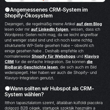
🟢Angemessenes CRM-System im
Shopify-Ökosystem
Diejenigen, die regelmäßig meine Artikel
auf dem Blog
lesen oder mir
auf LinkedIn folgen
, wissen, dass ich
Wordpress-Seiten nicht mag, da sie leicht angreifbar
und weniger stabil sind und ich noch keine richtig
strukturierte WP-Seite gesehen habe – obwohl ich
einige gesehen habe . Deshalb empfehle ich
normalerweise
Shopify für Webshops
und
Klaviyo
CRM
für die einfache Integration. Sie können
die
BioBarát-Geschichte lesen
, die sich auch im Bild
widerspiegelt. Hier haben wir auch die Shopify- und
Klaviyo-Integration genutzt.
🟠Wann sollten wir Hubspot als CRM-
System wählen?
Itthon tapasztalatom szerint, általában külföldi piacokra
dolgozó B2B cégek, startupok szokták használni a