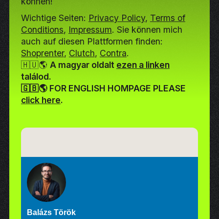
können!
Wichtige Seiten:
Privacy Policy
,
Terms of
Conditions
,
Impressum
. Sie können mich
auch auf diesen Plattformen finden:
Shoprenter
,
Clutch
,
Contra
.
🇭🇺🌎
A magyar oldalt
ezen a linken
találod.
🇬🇧🌎 FOR ENGLISH HOMPAGE PLEASE
click here
.
Balázs Török