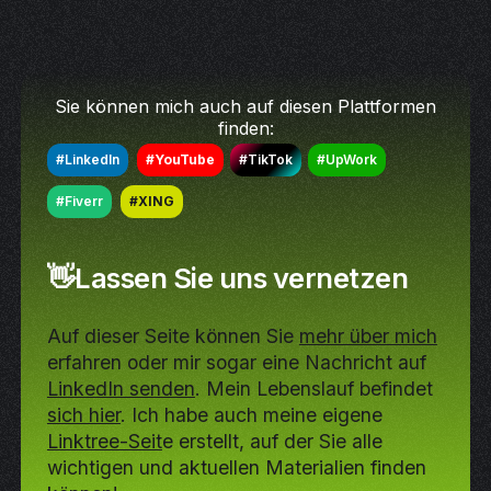
Sie können mich auch auf diesen Plattformen
finden:
#LinkedIn
#YouTube
#TikTok
#UpWork
#Fiverr
#XING
👋Lassen Sie uns vernetzen
Auf dieser Seite können Sie
mehr über mich
erfahren oder mir sogar eine Nachricht auf
LinkedIn senden
. Mein Lebenslauf befindet
sich hier
. Ich habe auch meine eigene
Linktree-Seit
e erstellt, auf der Sie alle
wichtigen und aktuellen Materialien finden