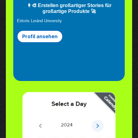
👨🎨 Erstellen großartiger Stories für
großartige Produkte 🚀
Eötvös Loránd University
Profil ansehen