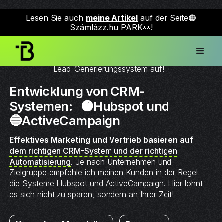
"
Lesen Sie auch
meine Artikel
auf der Seite🟠
Számlázz.hu PARK👀!
Beschleunigen Sie den Verkauf selbst, bauen Sie ein
Lead-Generierungssystem auf!
Entwicklung von CRM-
Systemen: 🟠Hubspot und
🔵ActiveCampaign
Effektives Marketing und Vertrieb basieren auf
dem richtigen CRM-System und der richtigen
Automatisierung
. Je nach Unternehmen und
Zielgruppe empfehle ich meinen Kunden in der Regel
die Systeme Hubspot und ActiveCampaign. Hier lohnt
es sich nicht zu sparen, sondern an Ihrer Zeit!