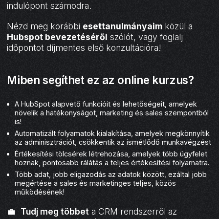
indulópont számodra.
Nézd meg korábbi
esettanulmányaim
közül a
Hubspot bevezetéséről
szólót, vagy foglalj
időpontot díjmentes első konzultációra!
Miben segíthet ez az online kurzus?
A HubSpot alapvető funkcióit és lehetőségeit, amelyek
növelik a hatékonyságot, marketing és sales szempontból
is!
Automatizált folyamatok kialakítása, amelyek megkönnyítik
az adminisztrációt, csökkentik az ismétlődő munkavégzést
Értékesítési tölcsérek létrehozása, amelyek több ügyfelet
hoznak, pontosabb rálátás a teljes értékesítési folyamatra.
Több adat, jobb eligazodás az adatok között, ezáltal jobb
megértése a sales és marketinges teljes, közös
működésének!
💼
Tudj meg többet
a CRM rendszerről az