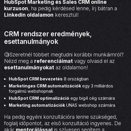
HubSpot Marketing és Sales CRM online
kurzuson
, ha pedig kérdésed lenne, írj bátran a
Linkedin oldalamon
keresztül!
CRM rendszer eredmények,
esettanulmányok
🧐Szeretnél többet megtudni korábbi munkáimról?
Nézd meg a
referenciáimat
vagy olvasd el az
esettanulmányokat
az oldalamon!
HubSpot CRM bevezetés
8 országban
Marketinges CRM automatizációk
egy 3 milliárdos
forgalmú webshopnak
HubSpot CRM optimalizáció
egy big4 cég számára
Marketing automatizációk
UNAS webshop számára
Ha pedig egyéni konzultációra lenne szükséged,
foglalj időpontot, az első konzultáció ingyenes. De
akár
mentorálással
is szívesen segítem a