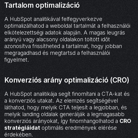
Tartalom optimalizáció
A HubSpot analitikával felfegyverkezve
optimalizálhatod a weboldal tartalmát a felhasználói
elkötelezettségi adatok alapján. A magas leugrás
arányú vagy alacsony oldalakon töltött időt
azonosítva frissítheted a tartalmat, hogy jobban
megragadhasd és megtartsd a felhasználói
figyelmet.
Konverziós arány optimalizáció (CRO)
A HubSpot analitikája segít finomítani a CTA-kat és
a konverziós utakat. Az elemzés segítségével
láthatod, hogy melyik CTA teljesít a legjobban, és
melyik landing oldalak generálják a legmagasabb
konverziós arányokat, így finomhangolhatod a
CRO
stratégiáidat
optimális eredmények elérése
érdekében.