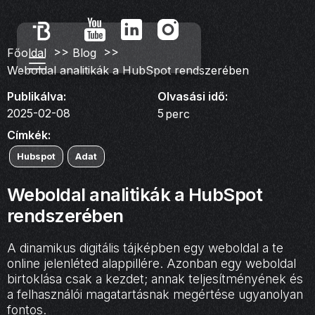
>>
>>
Főoldal
Blog
Weboldal analitikák a HubSpot rendszerében
Publikálva:
Olvasási idő:
2025-02-08
5
perc
Címkék:
Hubspot
Adat
Weboldal analitikák a HubSpot
rendszerében
A dinamikus digitális tájképben egy weboldal a te
online jelenléted alappillére. Azonban egy weboldal
birtoklása csak a kezdet; annak teljesítményének és
a felhasználói magatartásnak megértése ugyanolyan
fontos.