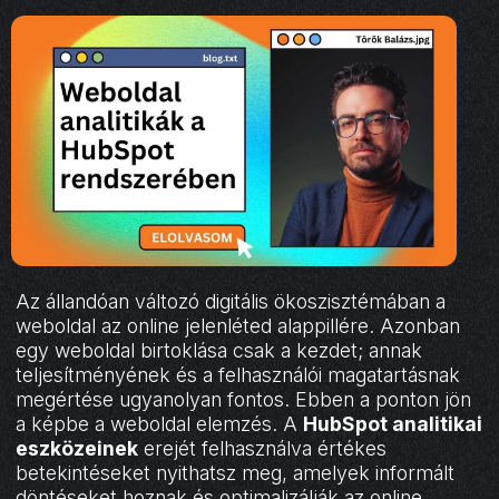
Az állandóan változó digitális ökoszisztémában a
weboldal az online jelenléted alappillére. Azonban
egy weboldal birtoklása csak a kezdet; annak
teljesítményének és a felhasználói magatartásnak
megértése ugyanolyan fontos. Ebben a ponton jön
a képbe a weboldal elemzés. A
HubSpot analitikai
eszközeinek
erejét felhasználva értékes
betekintéseket nyithatsz meg, amelyek informált
döntéseket hoznak és optimalizálják az online