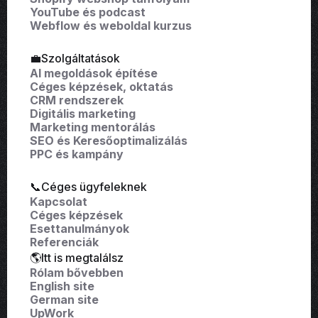
YouTube és podcast
Webflow és weboldal kurzus
💼Szolgáltatások
AI megoldások építése
Céges képzések, oktatás
CRM rendszerek
Digitális marketing
Marketing mentorálás
SEO és Keresőoptimalizálás
PPC és kampány
📞Céges ügyfeleknek
Kapcsolat
Céges képzések
Esettanulmányok
Referenciák
🌎Itt is megtalálsz
Rólam bővebben
English site
German site
UpWork