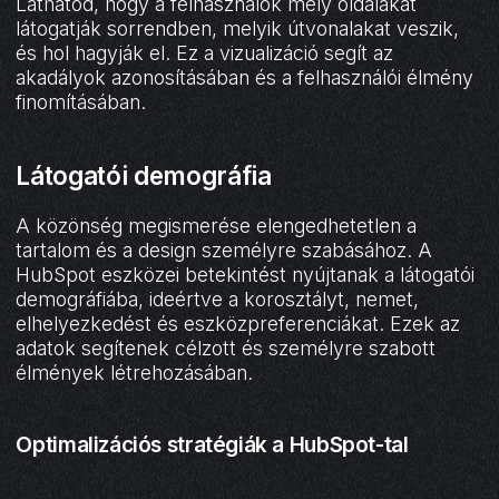
Láthatod, hogy a felhasználók mely oldalakat
látogatják sorrendben, melyik útvonalakat veszik,
és hol hagyják el. Ez a vizualizáció segít az
akadályok azonosításában és a felhasználói élmény
finomításában.
Látogatói demográfia
A közönség megismerése elengedhetetlen a
tartalom és a design személyre szabásához. A
HubSpot eszközei betekintést nyújtanak a látogatói
demográfiába, ideértve a korosztályt, nemet,
elhelyezkedést és eszközpreferenciákat. Ezek az
adatok segítenek célzott és személyre szabott
élmények létrehozásában.
Optimalizációs stratégiák a HubSpot-tal