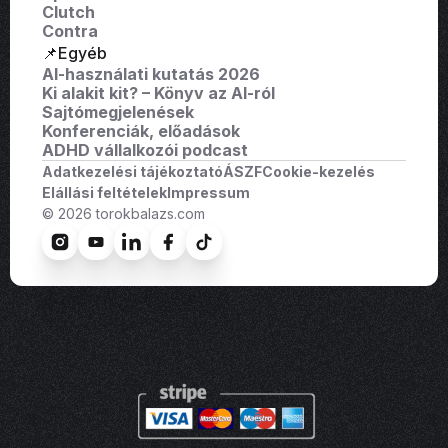
Clutch
Contra
📌Egyéb
AI-használati kutatás 2026
Ki alakit kit? – Könyv az AI-ról
Sajtómegjelenések
Konferenciák, előadások
ADHD vállalkozói podcast
Adatkezelési tájékoztató
ÁSZF
Cookie-kezelés
Elállási feltételek
Impressum
© 2026 torokbalazs.com