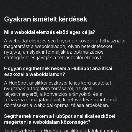
Gyakran ismételt kérdések
Mi a weboldal elemzés elsődleges célja?
A weboldal elemzés segít nyomon követni a felhasználói
magatartást a weboldaladon, olyan betekintéseket
nyújtva, amelyek informálják az optimalizációs
stratégiákat és javítják a felhasználói élményt.
Hogyan segíthetnek nekem a HubSpot analitikai
eszközei a weboldalamon?
A HubSpot analitikai eszközei teljes körű adatokat
nyújtanak a forgalom forrásairól, az oldal
teljesítményéről, a konverziós arányokról és a
felhasználói magatartásról, lehetővé téve az informált
döntéseket a weboldal optimalizálása érdekében.
Segíthetnek nekem a HubSpot analitikai eszközei
megérteni a weboldalam közönségét?
Természetesen, a HubSpot analitikai adatokat nyújt a