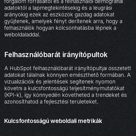
forgalom forrásaitól és a felhasználói demográfiai
adatoktól a lapmegtekintésekig és a leugrási
arányokig ezek az eszközök gazdag adatokat
gyűjtenek, amelyek fényt derítenek arra, hogy a
felhasználók hogyan kölcsönhatásba lépnek a
weboldaladdal.
Felhasználóbarát irányítópultok
A HubSpot felhasználóbarát irányítópultjai összetett
adatokat tálalnak könnyen emészthető formában. A
vizualizációk és jelentések segítenek nyomon
követni a kulcsfontosságú teljesítménymutatókat
(KPI-k), így könnyedén követheted a trendeket és
azonosíthatod a fejlesztési területeket.
Kulcsfontosságú weboldali metrikák