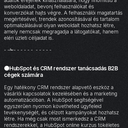
adatok erejének kihasználására, hogy finomítsd a
weboldaladat, bevonj felhasználókat és
konverziókat hajts végre. A felhasználói magatartás
megértésével, trendek azonosításával és tartalom
optimalizálásával olyan weboldalt hozhatsz létre,
amely nemcsak megragadja a látogatókat, hanem
eléri üzleti céljaidat is.
- -✁- - - - - - - - - - -
🟠HubSpot és CRM rendszer tanácsadás B2B
cégek számára
Egy hatékony CRM rendszer alapvető eszköz a
vásárlói kapcsolatok kezelésében és a marketing
automatizációban. A HubSpot segítségével
egyszerűen nyomon követheted ügyfeleid
tevékenységét, és célzott kampányokat hozhatsz
létre. Ha még csak most ismerkedsz a CRM
rendszerekkel, a HubSpot online kurzus tökéletes