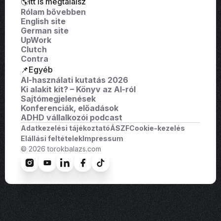
🌎Itt is megtalálsz
Rólam bővebben
English site
German site
UpWork
Clutch
Contra
📌Egyéb
AI-használati kutatás 2026
Ki alakit kit? – Könyv az AI-ról
Sajtómegjelenések
Konferenciák, előadások
ADHD vállalkozói podcast
Adatkezelési tájékoztató
ÁSZF
Cookie-kezelés
Elállási feltételek
Impressum
© 2026 torokbalazs.com