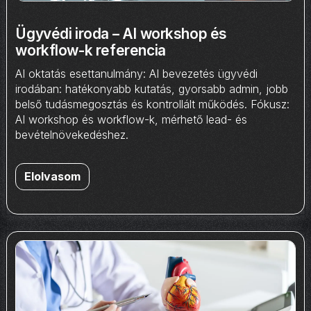
Ügyvédi iroda – AI workshop és
workflow-k referencia
AI oktatás esettanulmány: AI bevezetés ügyvédi
irodában: hatékonyabb kutatás, gyorsabb admin, jobb
belső tudásmegosztás és kontrollált működés. Fókusz:
AI workshop és workflow-k, mérhető lead- és
bevételnövekedéshez.
Elolvasom