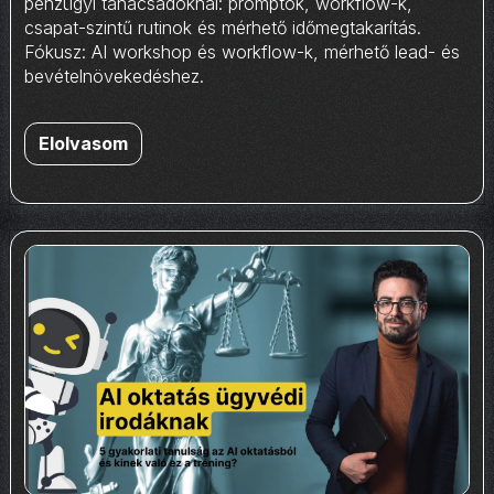
pénzügyi tanácsadóknál: promptok, workflow-k,
csapat-szintű rutinok és mérhető időmegtakarítás.
Fókusz: AI workshop és workflow-k, mérhető lead- és
bevételnövekedéshez.
Elolvasom