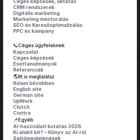
Céges képzések, oktatás
CRM rendszerek
Digitális marketing
Marketing mentorálás
SEO és Keresőoptimalizálás
PPC és kampány
📞Céges ügyfeleknek
Kapcsolat
Céges képzések
Esettanulmányok
Referenciák
🌎Itt is megtalálsz
Rólam bővebben
English site
German site
UpWork
Clutch
Contra
📌Egyéb
AI-használati kutatás 2026
Ki alakit kit? – Könyv az AI-ról
Sajtómegjelenések