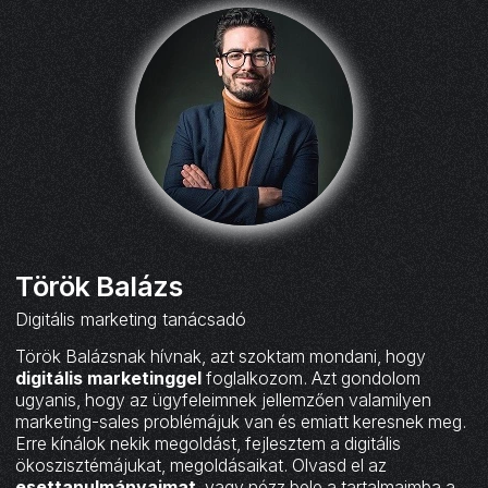
Török Balázs
Digitális marketing tanácsadó
Török Balázsnak hívnak, azt szoktam mondani, hogy
digitális marketinggel
foglalkozom. Azt gondolom
ugyanis, hogy az ügyfeleimnek jellemzően valamilyen
marketing-sales problémájuk van és emiatt keresnek meg.
Erre kínálok nekik megoldást, fejlesztem a digitális
ökoszisztémájukat, megoldásaikat. Olvasd el az
esettanulmányaimat
, vagy nézz bele a tartalmaimba a