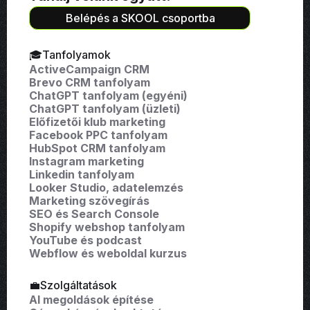
Belépés a SKOOL csoportba
🎓Tanfolyamok
ActiveCampaign CRM
Brevo CRM tanfolyam
ChatGPT tanfolyam (egyéni)
ChatGPT tanfolyam (üzleti)
Előfizetői klub marketing
Facebook PPC tanfolyam
HubSpot CRM tanfolyam
Instagram marketing
Linkedin tanfolyam
Looker Studio, adatelemzés
Marketing szövegírás
SEO és Search Console
Shopify webshop tanfolyam
YouTube és podcast
Webflow és weboldal kurzus
💼Szolgáltatások
AI megoldások építése