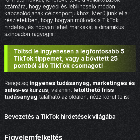
számára, hogy egyedi és lebilincselő módon
kapcsolódjanak célcsoportjukhoz. Merüljünk el a
részletekben, hogy hogyan működik a TikTok
hirdetés, és hogyan lehet márkákat a dinamikus
színpadon ragyogni.
Töltsd le ingyenesen a legfontosabb
5
TikTok tippemet
, vagy a bővített
25
pontból álló TikTok csomagot
!
Rengeteg
ingyenes tudásanyag
,
marketinges és
sales-es kurzus
, valamint
letölthető friss
tudásanyag
található az oldalon, nézz körül te is!
Bevezetés a TikTok hirdetések világába
Figyelemfelkeltés