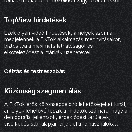
felhasználókat a termékeikkel vagy üzeneteikkel.
TopView hirdetések
Ezek olyan videó hirdetések, amelyek azonnal
megjelennek a TikTok alkalmazás megnyitásakor,
biztosítva a maximális láthatóságot és
elköteleződést a márkák üzenetével.
Célzás és testreszabás
Közönség szegmentálás
A TikTok erős közönségcélozó lehetőségeket kínál,
amelyek lehetővé teszik a hirdetők számára, hogy a
demográfiai jellemzők, érdeklődési területek,
viselkedés stb. alapján érjék el a felhasználókat.