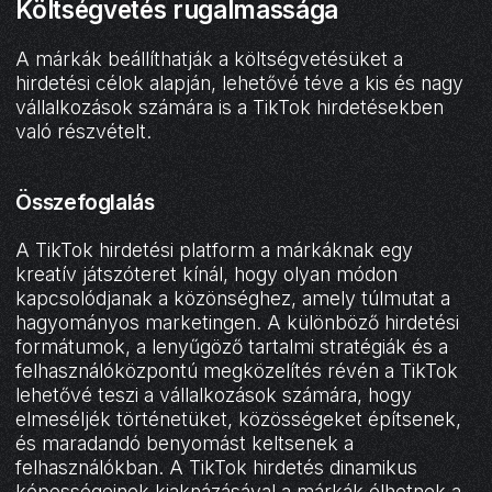
Költségvetés rugalmassága
A márkák beállíthatják a költségvetésüket a
hirdetési célok alapján, lehetővé téve a kis és nagy
vállalkozások számára is a TikTok hirdetésekben
való részvételt.
Összefoglalás
A TikTok hirdetési platform a márkáknak egy
kreatív játszóteret kínál, hogy olyan módon
kapcsolódjanak a közönséghez, amely túlmutat a
hagyományos marketingen. A különböző hirdetési
formátumok, a lenyűgöző tartalmi stratégiák és a
felhasználóközpontú megközelítés révén a TikTok
lehetővé teszi a vállalkozások számára, hogy
elmeséljék történetüket, közösségeket építsenek,
és maradandó benyomást keltsenek a
felhasználókban. A TikTok hirdetés dinamikus
képességeinek kiaknázásával a márkák élhetnek a