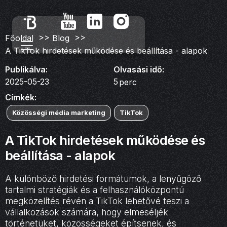
>>
>>
Főoldal
Blog
A TikTok hirdetések működése és beállítása - alapok
Publikálva:
Olvasási idő:
2025-05-23
5
perc
Címkék:
Közösségi média marketing
TikTok
A TikTok hirdetések működése és
beállítása - alapok
A különböző hirdetési formátumok, a lenyűgöző
tartalmi stratégiák és a felhasználóközpontú
megközelítés révén a TikTok lehetővé teszi a
vállalkozások számára, hogy elmeséljék
történetüket, közösségeket építsenek, és