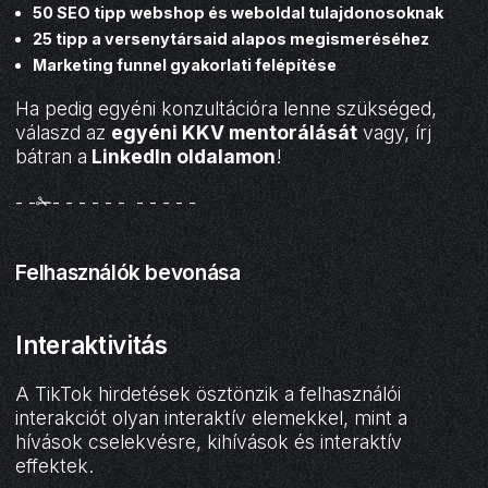
50 SEO tipp webshop és weboldal tulajdonosoknak
25 tipp a versenytársaid alapos megismeréséhez
Marketing funnel gyakorlati felépítése
Ha pedig egyéni konzultációra lenne szükséged,
válaszd az
egyéni KKV mentorálását
vagy, írj
bátran a
LinkedIn oldalamon
!
- -✁- - - - - - - - - - -
Felhasználók bevonása
Interaktivitás
A TikTok hirdetések ösztönzik a felhasználói
interakciót olyan interaktív elemekkel, mint a
hívások cselekvésre, kihívások és interaktív
effektek.