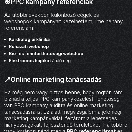
🎯PPC kampány referenciák
Az utóbbi években különböző cégek és
webshopok kampányait kezelhettem, íme néhány
referenciám:
Kardiológiai klinika
Ruházati webshop
Bio- és fenntarthatósági webshop
Elektromos hajókat
áruló cég
📍Online marketing tanácsadás
Ha még nem vagy biztos benne, hogy rögtön rám
bíznád a teljes PPC kampánykezelést, lehetőség
van PPC kampány auditra és online marketing
tanácsadásra is. Ez alatt megvizsgálom a jelenlegi
marketing kampányaidat, feltárom a lehetséges
hiányosságokat, fejlesztendő területeket. Ha többre
vagy kíváncsi nézd meg a
PPC referenciámat
és