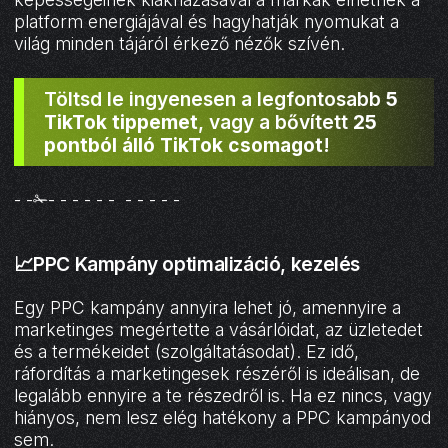
platform energiájával és hagyhatják nyomukat a
világ minden tájáról érkező nézők szívén.
Töltsd le ingyenesen a legfontosabb
5
TikTok tippemet
, vagy a bővített
25
pontból álló TikTok csomagot
!
- -✁- - - - - - - - - - -
📈PPC Kampány optimalizáció, kezelés
Egy PPC kampány annyira lehet jó, amennyire a
marketinges megértette a vásárlóidat, az üzletedet
és a termékeidet (szolgáltatásodat). Ez idő,
ráfordítás a marketingesek részéről is ideálisan, de
legalább ennyire a te részedről is. Ha ez nincs, vagy
hiányos, nem lesz elég hatékony a PPC kampányod
sem.