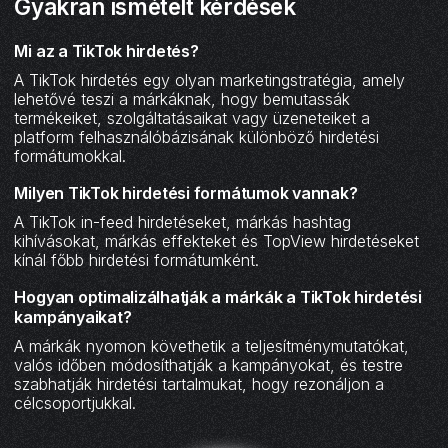
Gyakran ismételt kérdések
Mi az a TikTok hirdetés?
A TikTok hirdetés egy olyan marketingstratégia, amely
lehetővé teszi a márkáknak, hogy bemutassák
termékeiket, szolgáltatásaikat vagy üzeneteiket a
platform felhasználóbázisának különböző hirdetési
formátumokkal.
Milyen TikTok hirdetési formátumok vannak?
A TikTok in-feed hirdetéseket, márkás hashtag
kihívásokat, márkás effekteket és TopView hirdetéseket
kínál főbb hirdetési formátumként.
Hogyan optimalizálhatják a márkák a TikTok hirdetési
kampányaikat?
A márkák nyomon követhetik a teljesítménymutatókat,
valós időben módosíthatják a kampányokat, és testre
szabhatják hirdetési tartalmukat, hogy rezonáljon a
célcsoportjukkal.