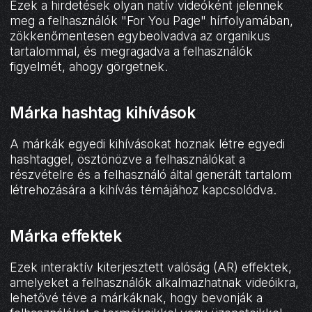
Ezek a hirdetések olyan natív videóként jelennek
meg a felhasználók "For You Page" hírfolyamában,
zökkenőmentesen egybeolvadva az organikus
tartalommal, és megragadva a felhasználók
figyelmét, ahogy görgetnek.
Márka hashtag kihívások
A márkák egyedi kihívásokat hoznak létre egyedi
hashtaggel, ösztönözve a felhasználókat a
részvételre és a felhasználó által generált tartalom
létrehozására a kihívás témájához kapcsolódva.
Márka effektek
Ezek interaktív kiterjesztett valóság (AR) effektek,
amelyeket a felhasználók alkalmazhatnak videóikra,
lehetővé téve a márkáknak, hogy bevonják a