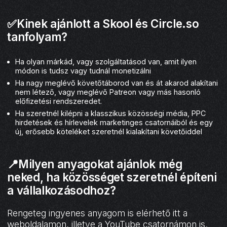
✅Kinek ajánlott a Skool és Circle.so
tanfolyam?
Ha olyan márkád, vagy szolgáltatásod van, amit ilyen
módon is tudsz vagy tudnál monetizálni
Ha nagy meglévő követőtáborod van és át akarod alakítani
nem létező, vagy meglévő Patreon vagy más hasonló
előfizetési rendszeredet.
Ha szeretnél kilépni a klasszikus közösségi média, PPC
hirdetések és hírlevelek marketinges csatornáiból és egy
új, erősebb köteléket szeretnél kialakítani követőiddel
📍Milyen anyagokat ajánlok még
neked, ha közösséget szeretnél építeni
a vállalkozásodhoz?
Rengeteg ingyenes anyagom is elérhető itt a
weboldalamon, illetve a YouTube csatornámon is.