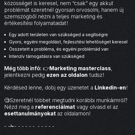
közösséget is keresel, nem “csak” egy akkut
problémát szeretnél gyorsan orvosolni, hanem új
szemszögből nézni a teljes marketing és
értékesítési folyamataidat!
Egy adott területen van szükséged a segítségre
Gyors, egyéni megoldást, fejlesztési lehetőséget keresel
Összetett a probléma, és egyéni problémád van
Intenzív támogatásra van szükséged
Még több infó:
👉
Marketing masterclass
,
jelentkezni pedig
ezen az oldalon
tudsz!
Kérdésed lenne, dobj egy üzenetet a
Linkedin-en
!
🧐Szeretnél többet megtudni korábbi munkáimról?
Nézd meg a
referenciáimat
vagy olvasd el az
esettanulmányokat
az oldalamon!
- -✁- - - - - - - - - - -