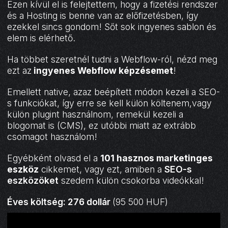
Ezen kívül el is felejtettem, hogy a fizetési rendszer
és a Hosting is benne van az előfizetésben, így
ezekkel sincs gondom! Sőt sok ingyenes sablon és
elem is elérhető.
Ha többet szeretnél tudni a Webflow-ról, nézd meg
ezt az
ingyenes Webflow képzésemet
!
Emellett native, azaz beépített módon kezeli a SEO-
s funkciókat, így erre se kell külön költenem,vagy
külön plugint használnom, remekül kezeli a
blogomat is (CMS), ez utóbbi miatt az extrább
csomagot használom!
Egyébként olvasd el a
101 hasznos marketinges
eszköz
cikkemet, vagy ezt, amiben a
SEO-s
eszközöket
szedem külön csokorba videókkal!
Éves költség: 276 dollár
(95 500 HUF)