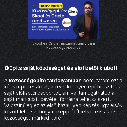
Skool és Circle használat tanfolyam
közösségépítéshez
🧲Építs saját közösséget és előfizetői klubot!
A
közösségépítő tanfolyamban
bemutatom ezt a
két szuper eszközt, amivel könnyen építhetsz te is
saját előfizetői csoportot, amivel támogathatod a
saját márkádat, bevételi forrásra tehetsz szert.
Valószínűleg ez az első hazai ilyen képzés, így elsők
között lehetsz, hogy miképp építhetsz te is aktív
közösséget márkád köré.