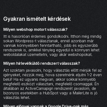
Gyakran ismételt kérdések
Milyen webshop motort válasszak?
Itt is hasonlóan érdemes gondolkodni. Itthon még mindig
sokan Wordpress-t választanak, ennél azonban már
vannak könnyebben fenntartható, jobb és egyszerűbb
rendszerek is, amikkel tényleg egyedül is könnyen lehet
weboldalakat üzemeltetni, vagy akár webshopokat.
Milyen hírlevélküldő rendszert válasszak?
Azt szoktam javasolni, hogy választás előtt mérjük fel az
igényeket, nézzük meg, hova szeretnénk eljutni 1-2 éven
belül! Ha ez ugyanis megvan, akkor sokkal könnyebb
megfelelő eszközt választani, megfelelő csomaggal. Én
általában az ActiveCamapign rendszerét javaslom, de
bizonyos esetekben a HubSpot vagy a MailerLite is jó
választás lehet.
Milyen előnyei vannak a Google Drive-nak más