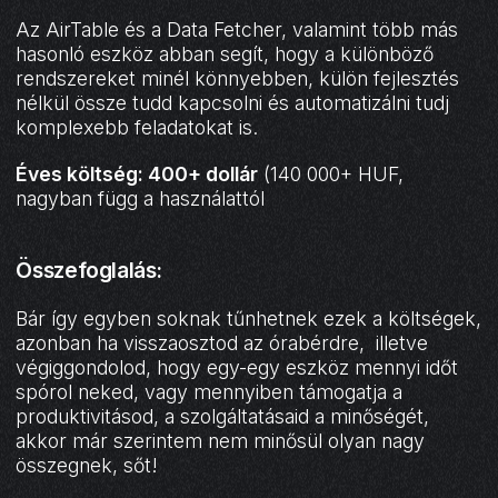
Az AirTable és a Data Fetcher, valamint több más
hasonló eszköz abban segít, hogy a különböző
rendszereket minél könnyebben, külön fejlesztés
nélkül össze tudd kapcsolni és automatizálni tudj
komplexebb feladatokat is.
Éves költség: 400+ dollár
(140 000+ HUF,
nagyban függ a használattól
Összefoglalás:
Bár így egyben soknak tűnhetnek ezek a költségek,
azonban ha visszaosztod az órabérdre, illetve
végiggondolod, hogy egy-egy eszköz mennyi időt
spórol neked, vagy mennyiben támogatja a
produktivitásod, a szolgáltatásaid a minőségét,
akkor már szerintem nem minősül olyan nagy
összegnek, sőt!