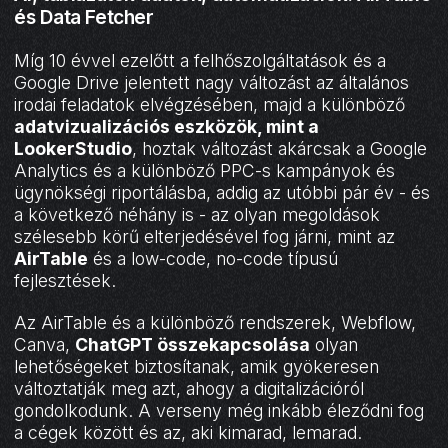
és Data Fetcher
Míg 10 évvel ezelőtt a felhőszolgáltatások és a
Google Drive jelentett nagy változást az általános
irodai feladatok elvégzésében, majd a különböző
adatvizualizációs eszközök, mint a
LookerStudio
, hoztak változást akárcsak a Google
Analytics és a különböző PPC-s kampányok és
ügynökségi riportálásba, addig az utóbbi pár év - és
a következő néhány is - az olyan megoldások
szélesebb körű elterjedésével fog járni, mint az
AirTable
és a low-code, no-code típusú
fejlesztések.
Az AirTable és a különböző rendszerek, Webflow,
Canva,
ChatGPT összekapcsolása
olyan
lehetőségeket biztosítanak, amik gyökeresen
változtatják meg azt, ahogy a digitalizációról
gondolkodunk. A verseny még inkább éleződni fog
a cégek között és az, aki kimarad, lemarad.