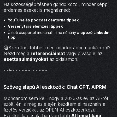
Ha közösségépítésben gondolkozol, mindenképp
érdemes ezeket is megnézned:
YouTube és podcast csatorna tippek
Versenytárs elemzési tippek
Üzleti csoportot indítanál - íme néhány
alapozó Linkedin
tipp
🧐Szeretnél többet megtudni korábbi munkáimról?
Nézd meg a
referenciáimat
vagy olvasd el az
esettanulmányokat
az oldalamon!
- -✁- - - - - - - - - - -
Szöveg alapú AI eszközök: Chat GPT, AIPRM
Mondanom sem kell, hogy a 2023-as év az AI-ról
szólt, én is még az elején kezdtem el használni a
fizetős verziókat az OPEN AI eszközei közül.
Ezekkel kapcsolatban van több
AI tematikájú