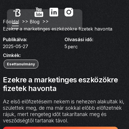
>>
>>
Főoldal
Blog
Ezekre a marketinges eszközökre fizetek havonta
Publikálva:
Olvasási idő:
2025-05-27
5
perc
Címkék:
Esettanulmány
Ezekre a marketinges eszközökre
fizetek havonta
Az első előfizetéseim nekem is nehezen alakultak ki,
születtek meg, de ma már sokkal előbb előfizetnék
rájuk, mert rengeteg időt takarítanak meg és
vesződségtől tartanak távol.