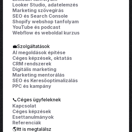
Looker Studio, adatelemzés
Marketing szövegírás
SEO és Search Console
Shopify webshop tanfolyam
YouTube és podcast
Webflow és weboldal kurzus
💼Szolgáltatások
AI megoldások építése
Céges képzések, oktatás
CRM rendszerek
Digitális marketing
Marketing mentorálás
SEO és Keresőoptimalizálás
PPC és kampány
📞Céges ügyfeleknek
Kapcsolat
Céges képzések
Esettanulmányok
Referenciák
🌎Itt is megtalálsz