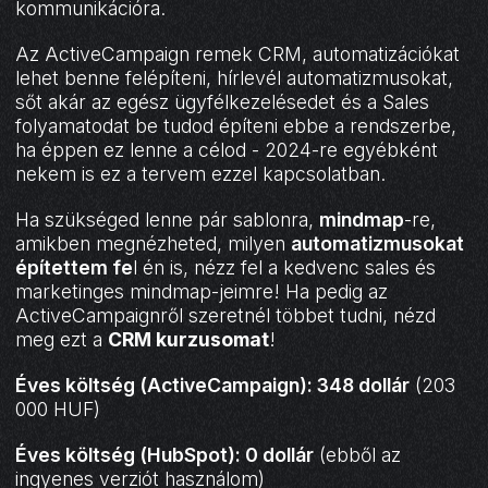
kommunikációra.
Az ActiveCampaign remek CRM, automatizációkat
lehet benne felépíteni, hírlevél automatizmusokat,
sőt akár az egész ügyfélkezelésedet és a Sales
folyamatodat be tudod építeni ebbe a rendszerbe,
ha éppen ez lenne a célod - 2024-re egyébként
nekem is ez a tervem ezzel kapcsolatban.
Ha szükséged lenne pár sablonra,
mindmap
-re,
amikben megnézheted, milyen
automatizmusokat
építettem fe
l én is, nézz fel a kedvenc sales és
marketinges mindmap-jeimre! Ha pedig az
ActiveCampaignről szeretnél többet tudni, nézd
meg ezt a
CRM kurzusomat
!
Éves költség (ActiveCampaign): 348 dollár
(203
000 HUF)
Éves költség (HubSpot): 0 dollár
(ebből az
ingyenes verziót használom)