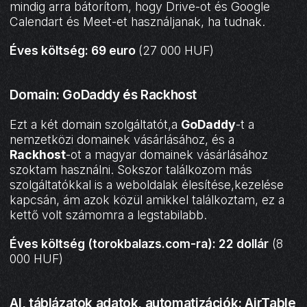
mindig arra bátorítom, hogy Drive-ot és Google
Calendart és Meet-et használjanak, ha tudnak.
Éves költség: 69 euro
(27 000 HUF)
Domain: GoDaddy és Rackhost
Ezt a két domain szolgáltatót,a
GoDaddy
-t a
nemzetközi domainek vásárlásához, és a
Rackhost
-ot a magyar domainek vásárlásához
szoktam használni. Sokszor találkozom más
szolgáltatókkal is a weboldalak élesítése,kezelése
kapcsán, ám azok közül amikkel találkoztam, ez a
kettő volt számomra a legstabilabb.
Éves költség (torokbalazs.com-ra): 22 dollár
(8
000 HUF)
AI, táblázatok adatok, automatizációk: AirTable