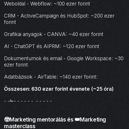
Weboldal - Webflow: ~100 ezer forint
CRM - ActiveCampaign és HubSpot: ~200 ezer
forint
Grafikai anyagok - CANVA: ~40 ezer forint
AI - ChatGPT és AIPRM: ~120 ezer forint
Dokumentumok és email - Google Workspace: ~30
ezer forint
Adatbázisok - AirTable: ~140 ezer forint:
Összesen: 630 ezer forint évenete (~25 óra)
- -✁- - - - - - - - - - -
🤓Marketing mentorálás és 👑Marketing
masterclass