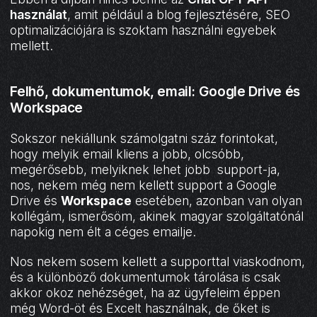
használat
, amit például a blog fejlesztésére, SEO
optimalizációjára is szoktam használni egyebek
mellett.
Felhő, dokumentumok, email: Google Drive és
Workspace
Sokszor nekiállunk számolgatni száz forintokat,
hogy melyik email kliens a jobb, olcsóbb,
megérősebb, melyiknek lehet jobb support-ja,
nos, nekem még nem kellett support a Google
Drive és
Workspace
esetében, azonban van olyan
kollégám, ismerősöm, akinek magyar szolgáltatónál
napokig nem élt a céges emailje.
Nos nekem sosem kellett a supporttal viaskodnom,
és a különböző dokumentumok tárolása is csak
akkor okoz nehézséget, ha az ügyfeleim éppen
még Word-öt és Excelt használnak, de őket is