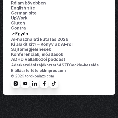
Rólam bővebben
English site
German site
UpWork
Clutch
Contra
📌Egyéb
AI-használati kutatás 2026
Ki alakit kit? – Könyv az AI-ról
Sajtómegjelenések
Konferenciák, előadások
ADHD vállalkozói podcast
Adatkezelési tájékoztató
ÁSZF
Cookie-kezelés
Elállási feltételek
Impressum
© 2026 torokbalazs.com