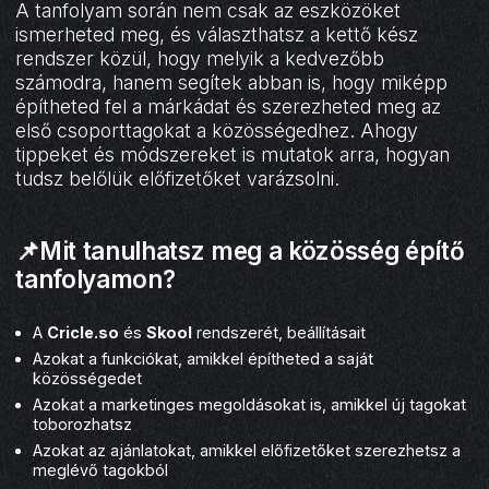
A tanfolyam során nem csak az eszközöket
ismerheted meg, és választhatsz a kettő kész
rendszer közül, hogy melyik a kedvezőbb
számodra, hanem segítek abban is, hogy miképp
építheted fel a márkádat és szerezheted meg az
első csoporttagokat a közösségedhez. Ahogy
tippeket és módszereket is mutatok arra, hogyan
tudsz belőlük előfizetőket varázsolni.
📌Mit tanulhatsz meg a közösség építő
tanfolyamon?
A
Cricle.so
és
Skool
rendszerét, beállításait
Azokat a funkciókat, amikkel építheted a saját
közösségedet
Azokat a marketinges megoldásokat is, amikkel új tagokat
toborozhatsz
Azokat az ajánlatokat, amikkel előfizetőket szerezhetsz a
meglévő tagokból