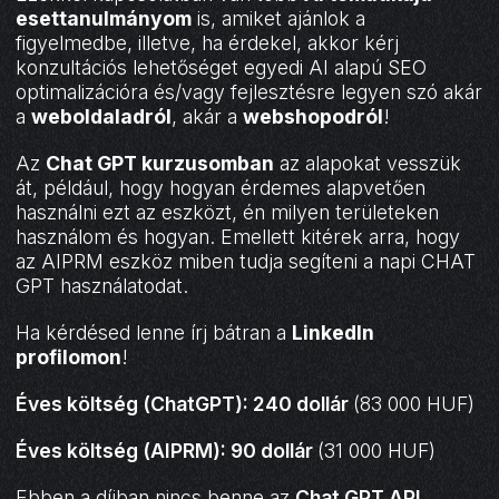
esettanulmányom
is, amiket ajánlok a
figyelmedbe, illetve, ha érdekel, akkor kérj
konzultációs lehetőséget egyedi AI alapú SEO
optimalizációra és/vagy fejlesztésre legyen szó akár
a
weboldaladról
, akár a
webshopodról
!
Az
Chat GPT kurzusomban
az alapokat vesszük
át, például, hogy hogyan érdemes alapvetően
használni ezt az eszközt, én milyen területeken
használom és hogyan. Emellett kitérek arra, hogy
az AIPRM eszköz miben tudja segíteni a napi CHAT
GPT használatodat.
Ha kérdésed lenne írj bátran a
LinkedIn
profilomon
!
Éves költség (ChatGPT): 240 dollár
(83 000 HUF)
Éves költség (AIPRM): 90 dollár
(31 000 HUF)
Ebben a díjban nincs benne az
Chat GPT API