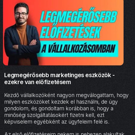
Legmegérősebb marketinges eszközök -
ezekre van előfizetésem
Kezdő vállalkozóként nagyon megválogattam, hogy
milyen eszközöket kezdek el használni, de úgy
gondolom, és gondoltam korábban is, hogy a
minőségi szolgáltatásokért fizetni kell, ezt
képviselem egyébként az ügyfeleim felé is.
Az első előfizetéseim nekem is nehezen alakultak