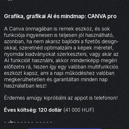
Grafika, grafikai AI és mindmap: CANVA pro
A Canva önmagában is remek eszköz, és sok
funkciója ingyenesen is teljesen jól használható,
azonban, ha nem akarsz bajlódni a fizetős design-
okkal, szeretnéd optimalizálni a képek méretét,
nyomdai kiadványokat szerkeszteni, vagy akár az
AI funkcióit használni, akkor mindenképp megéri
előfizetni rá, hiszen így egy valóban multifunkciós
eszközt kapsz, ami a napi működéshez valóban
megkerülhetetlen és garantáltan minden nap
használatban lesz!
Érdemes amúgy kipróbálni az appot is telefonon!
Éves költség: 120 dollár
(41 000 HUF)
- -✁- - - - - - - - - - -