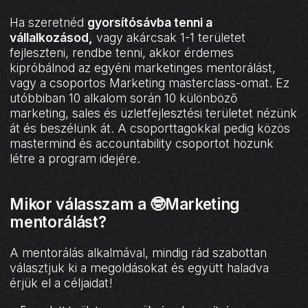
Ha szeretnéd
gyorsítósávba tenni a
vállalkozásod,
vagy akárcsak 1-1 területet
fejleszteni, rendbe tenni, akkor érdemes
kipróbálnod az egyéni marketinges mentorálást,
vagy a csoportos Marketing masterclass-omat. Ez
utóbbiban 10 alkalom során 10 különböző
marketing, sales és üzletfejlesztési területet nézünk
át és beszélünk át. A csoporttagokkal pedig közös
mastermind és accountability csoportot hozunk
létre a program idejére.
Mikor válasszam a 🤓Marketing
mentorálást?
A mentorálás alkalmával, mindig rád szabottan
választjuk ki a megoldásokat és együtt haladva
érjük el a céljaidat!