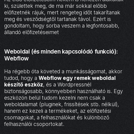
ki, születtek meg, de ma már sokkal előbb
előfizetnék rájuk, mert rengeteg időt takarítanak
meg és vesződségtől tartanak távol. Ezért is
gondoltam, hogy sorba veszem a legfontosabb,
állandó előfizetéseimet
Weboldal (és minden kapcsolódó funkció):
Webflow
Ha régebb óta követed a munkásságomat, akkor
tudod, hogy a
Webflow egy remek weboldal
készítő eszköz
, és a Wordpressnél
biztonságosabb, könnyebben használható is. Egy
eszközön belül tudom kezelni nem csak a
weboldalamat (pluginek, frissítések stb. nélkül),
hanem ez kezeli a termékeket, az előfizetési
csomagokat, a felhasználókat és különböző
felhasználói csoportokat.