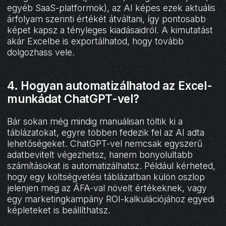
egyéb SaaS-platformok), az AI képes ezek aktuális
árfolyam szerinti értékét átváltani, így pontosabb
képet kapsz a tényleges kiadásaidról. A kimutatást
akár Excelbe is exportálhatod, hogy tovább
dolgozhass vele.
4. Hogyan automatizálhatod az Excel-
munkádat ChatGPT-vel?
Bár sokan még mindig manuálisan töltik ki a
táblázatokat, egyre többen fedezik fel az AI adta
lehetőségeket. ChatGPT-vel nemcsak egyszerű
adatbevitelt végezhetsz, hanem bonyolultabb
számításokat is automatizálhatsz. Például kérheted,
hogy egy költségvetési táblázatban külön oszlop
jelenjen meg az ÁFA-val növelt értékeknek, vagy
egy marketingkampány ROI-kalkulációjához egyedi
képleteket is beállíthatsz.