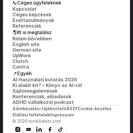
📞Céges ügyfeleknek
Kapcsolat
Céges képzések
Esettanulmányok
Referenciák
🌎Itt is megtalálsz
Rólam bővebben
English site
German site
UpWork
Clutch
Contra
📌Egyéb
AI-használati kutatás 2026
Ki alakit kit? – Könyv az AI-ról
Sajtómegjelenések
Konferenciák, előadások
ADHD vállalkozói podcast
Adatkezelési tájékoztató
ÁSZF
Cookie-kezelés
Elállási feltételek
Impressum
© 2026 torokbalazs.com