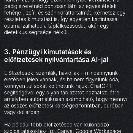
pedig szeretnéd pontosan látni az egyes ételek
fehérje-, zsír- és szénhidráttartalmát, kérhetsz egy
részletes kimutatást is. Így egyetlen kattintással
optimalizálhatod a táplálkozásodat, akár egy
dietetikus segítsége nélkül.
3. Pénzügyi kimutatások és
előfizetések nyilvántartása AI-jal
Előfizetések, számlák, havidíjak – mindannyiunk
életében jelen vannak, és ha nem figyelünk oda,
könnyen túl sokat költhetünk rájuk. ChatGPT
segítségével egy olyan táblázatot hozhatsz létre,
amelyben automatikusan számolható, hogy mennyi
az összes előfizetési költséged forintban, euróban
vagy dollárban.
Ha például több előfizetésed van különböző
szolgáltatásokhoz (pl. Canva, Google Workspace,