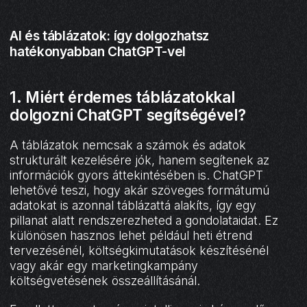
AI és táblázatok: így dolgozhatsz
hatékonyabban ChatGPT-vel
1. Miért érdemes táblázatokkal
dolgozni ChatGPT segítségével?
A táblázatok nemcsak a számok és adatok
strukturált kezelésére jók, hanem segítenek az
információk gyors áttekintésében is. ChatGPT
lehetővé teszi, hogy akár szöveges formátumú
adatokat is azonnal táblázattá alakíts, így egy
pillanat alatt rendszerezheted a gondolataidat. Ez
különösen hasznos lehet például heti étrend
tervezésénél, költségkimutatások készítésénél
vagy akár egy marketingkampány
költségvetésének összeállításánál.