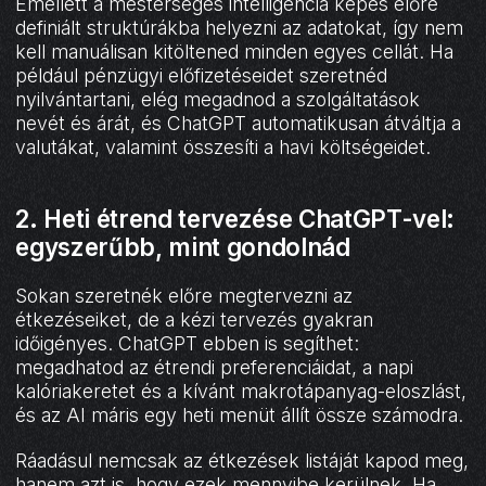
Emellett a mesterséges intelligencia képes előre
definiált struktúrákba helyezni az adatokat, így nem
kell manuálisan kitöltened minden egyes cellát. Ha
például pénzügyi előfizetéseidet szeretnéd
nyilvántartani, elég megadnod a szolgáltatások
nevét és árát, és ChatGPT automatikusan átváltja a
valutákat, valamint összesíti a havi költségeidet.
2. Heti étrend tervezése ChatGPT-vel:
egyszerűbb, mint gondolnád
Sokan szeretnék előre megtervezni az
étkezéseiket, de a kézi tervezés gyakran
időigényes. ChatGPT ebben is segíthet:
megadhatod az étrendi preferenciáidat, a napi
kalóriakeretet és a kívánt makrotápanyag-eloszlást,
és az AI máris egy heti menüt állít össze számodra.
Ráadásul nemcsak az étkezések listáját kapod meg,
hanem azt is, hogy ezek mennyibe kerülnek. Ha