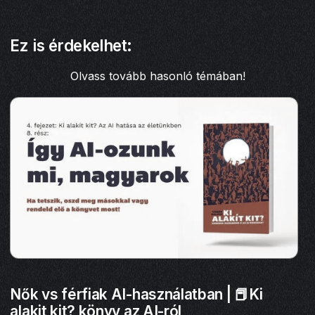
Ez is érdekelhet:
Olvass tovább hasonló témában!
Nők vs férfiak AI-használatban | 📕Ki
alakit kit? könyv az AI-ról