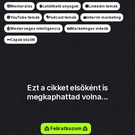
🤓Mentorálás
🧠Letölthető anyagok
🟦Linkedin témák
🔴YouTube témák
🎙️Podcast témák
💼Interim marketing
🤖Mesterséges intelligencia
📼Marketinges videók
🦈Cápák között
Ezt a cikket elsőként is
megkaphattad volna...
Iratkozz fel a hírlevelemre!
📩 Feliratkozom 📩