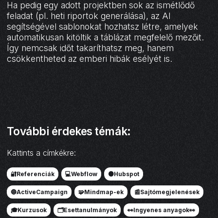
Ha pedig egy adott projektben sok az ismétlődő
feladat (pl. heti riportok generálása), az AI
segítségével sablonokat hozhatsz létre, amelyek
automatikusan kitöltik a táblázat megfelelő mezőit.
Így nemcsak időt takaríthatsz meg, hanem
csökkentheted az emberi hibák esélyét is.
További érdekes témák:
Kattints a címkékre:
🔐Referenciák
💻Webflow
🟠Hubspot
🔵ActiveCampaign
🧩Mindmap-ek
📰Sajtómegjelenések
🎓Kurzusok
🗂️Esettanulmányok
👀Ingyenes anyagok👀