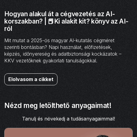
Hogyan alakul át a cégvezetés az AI-
korszakban? | 📕Ki alakit kit? könyv az AI-
ról
Mit mutat a 2025-ös magyar AI-kutatás cégméret
szerinti bontásban? Napi használat, előfizetések,
képzés, időnyereség és adatbiztonsági kockázatok –
KKV vezetőknek gyakorlati tanulságokkal.
Elolvasom a cikket
Nézd meg letölthető anyagaimat!
Tanulj és növekedj a tudásanyagaimmal!